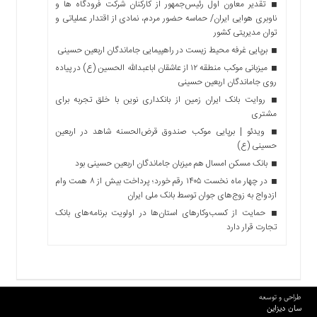
تقدیر معاون اول رئیس‌جمهور از کارکنان شرکت فرودگاه ها و
ناوبری هوایی ایران/ حماسه حضور مردم، نمادی از اقتدار عملیاتی و
توان مدیریتی کشور
برپایی غرفه محیط زیست در راهپیمایی جاماندگان اربعین حسینی
میزبانی موکب منطقه ۱۲ از عاشقان اباعبدالله الحسین (ع) در پیاده
روی جاماندگان اربعین حسینی
روایت بانک ایران زمین از بانکداری نوین با خلق تجربه برای
مشتری
ویدئو | برپایی موکب صندوق قرض‌الحسنه شاهد در اربعین
حسینی (ع)
بانک مسکن امسال هم میزبان جاماندگان اربعین حسینی بود
در چهار ماه نخست ۱۴۰۵ رقم خورد؛ پرداخت بیش از ۸ همت وام
ازدواج به زوج‌های جوان توسط بانک ملی ایران
حمایت از کسب‌وکارهای استان‌ها در اولویت برنامه‌های بانک
تجارت قرار دارد
طراحی و توسعه
سان دیزاین