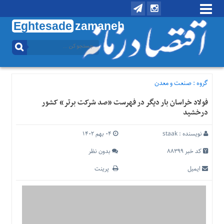
Eghtesade
zamaneh
منوی
بالا
تماس
با
گروه :
صنعت و معدن
ما
فولاد خراسان بار دیگر در فهرست «صد شرکت برتر» کشور
درباره
درخشید
ما
منوی
نویسنده :
staak
۰۴ بهم ۱۴۰۲
اصلی
کد خبر 88399
بدون نظر
خانه
ایمیل
پرینت
اقتصادی
اجتماعی
بین
الملل