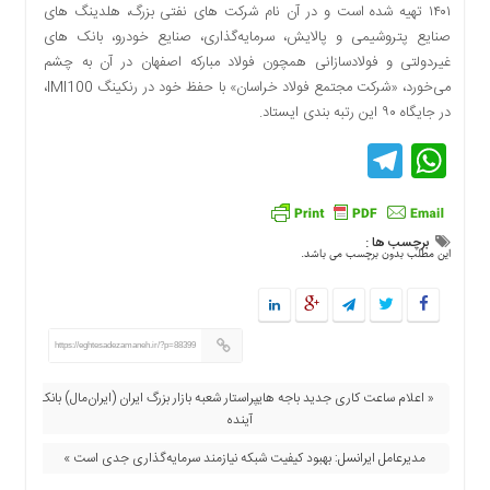
اقتصادی
۱۴۰۱ تهیه شده است و در آن نام شرکت های نفتی بزرگ، هلدینگ های
صنایع پتروشیمی و پالایش، سرمایه‌گذاری، صنایع خودرو، بانک های
فرهنگ
غیردولتی و فولادسازانی همچون فولاد مبارکه اصفهان در آن به چشم
و
می‌خورد، «شرکت مجتمع فولاد خراسان» با حفظ خود در رنکینگ IMI100،
هنر
در جایگاه ۹۰ این رتبه بندی ایستاد.
بین
Telegram
WhatsApp
الملل
یادداشت
چند
رسانه
برچسب ها :
این مطلب بدون برچسب می باشد.
یادداشت
https://eghtesadezamaneh.ir/?p=88399
« اعلام ساعت کاری جدید باجه هایپراستار شعبه بازار بزرگ ایران (ایران‌مال) بانک
آینده
مدیرعامل ایرانسل: بهبود کیفیت شبکه نیازمند سرمایه‌گذاری جدی است »