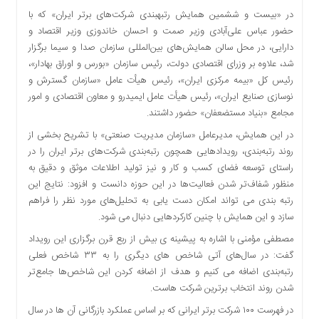
دسترسی
در «بیست و ششمین همایش رتبه‎بندی شرکت‌های برتر ایران» که با
سریع
حضور عباس علی‌آبادی وزیر صمت و احسان خاندوزی وزیر اقتصاد و
تماس
دارایی، در محل سالن همایش‌های بین‌المللی سازمان صدا و سیما برگزار
با
شد، علاوه بر وزرای اقتصادی دولت، رئیس سازمان «بورس و اوراق بهادار»،
ما
رئیس کل «بیمه مرکزی ایران»، رئیس هیأت عامل «سازمان گسترش و
نوسازی صنایع ایران»، رئیس هیأت عامل ایمیدرو و معاون اقتصادی و امور
درباره
مجامع «بنیاد مستضعفان» حضور داشتند.
ما
کتاب
در این همایش، مدیرعامل «سازمان مدیریت صنعتی» با تشریح بخشی از
پلیس،امنیت
روند رتبه‌بندی، رویداد‌هایی همچون رتبه‌بندی شرکت‌های برتر ایران را در
و
راستای توسعه فضای کسب و کار و نیز تولید اطلاعات موثق و دقیق به
جامعه
منظور شفاف‌تر شدن فعالیت‌ها در این حوزه دانست و افزود: نتایج این
گرایی
رتبه بندی می تواند امکان دست یابی به تحلیل‌های مورد نظر را فراهم
به
سازد و این همایش با چنین کارکردهایی دنبال می شود.
چاپ
مصطفی مؤمنی با اشاره به پیشینه ی بیش از ربع قرن برگزاری این رویداد
رسید
گفت: در سال‌های آتی شاخص های دیگری را به ۳۳ شاخص فعلی
اخبار
رتبه‌بندی اضافه می کنیم و هدف از اضافه کردن این شاخص‌ها جامع‌تر
سایت
شدن روند انتخاب برترین شرکت هاست.
اجتماعی
در فهرست ۱۰۰ شرکت برتر ایرانی که بر اساس عملکرد بازرگانی آن ها در سال