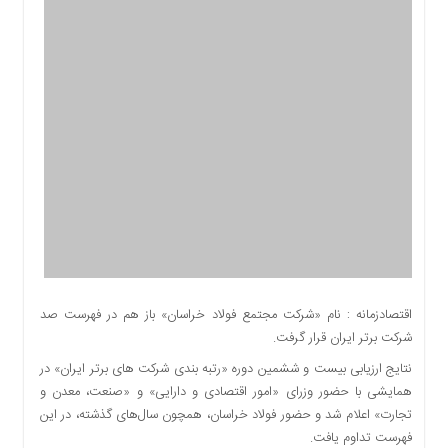
اقتصادی
اجتماعی
فرهنگ
و
هنر
بورس
بانک
و
بیمه
صنعت
و
معدن
نفت
اقتصادزمانه : نام «شرکت مجتمع فولاد خراسان» باز هم در فهرست صد
و
شرکت برتر ایران قرار گرفت.
انرژی
نتایج ارزیابی بیست و ششمین دوره «رتبه بندی شرکت های برتر ایران» در
فناوری
همایشی با حضور وزرای «امور اقتصادی و دارایی» و «صنعت، معدن و
منظقه
تجارت» اعلام شد و حضور فولاد خراسان، همچون سال‌های گذشته، در این
آزاد
فهرست تداوم یافت.