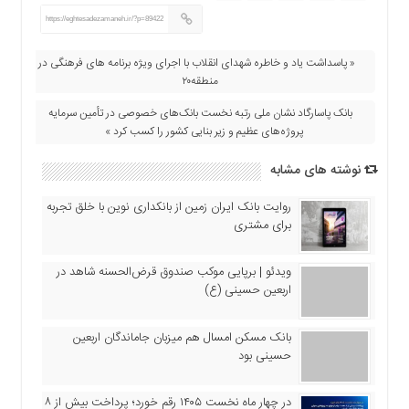
اقتصادی
https://eghtesadezamaneh.ir/?p=89422
فرهنگ
و
« پاسداشت یاد و خاطره شهدای انقلاب با اجرای ویژه برنامه های فرهنگی در
هنر
منطقه۲٠
بین
بانک پاسارگاد نشان ملی رتبه نخست بانک‌های خصوصی در تأمین سرمایه
الملل
پروژه‌های عظیم و زیر بنایی کشور را کسب کرد »
یادداشت
نوشته های مشابه
چند
رسانه
روایت بانک ایران زمین از بانکداری نوین با خلق تجربه
برای مشتری
یادداشت
ویدئو | برپایی موکب صندوق قرض‌الحسنه شاهد در
اربعین حسینی (ع)
بانک مسکن امسال هم میزبان جاماندگان اربعین
حسینی بود
در چهار ماه نخست ۱۴۰۵ رقم خورد؛ پرداخت بیش از ۸