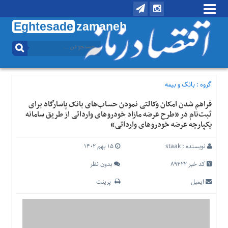
Eghtesade
zamaneh
منوی
بالا
تماس
با
گروه :
بانک و بیمه
ما
فراهم شدن امکان وکالتی نمودن حساب‌های بانک پاسارگاد برای
درباره
ثبت‌نام در «طرح عرضه مازاد خودروهای وارداتی از طریق سامانه
ما
یکپارچه عرضه خودروهای وارداتی»
منوی
اصلی
نویسنده :
staak
۱۵ بهم ۱۴۰۲
خانه
کد خبر 89422
بدون نظر
اقتصادی
ایمیل
پرینت
اجتماعی
بین
الملل