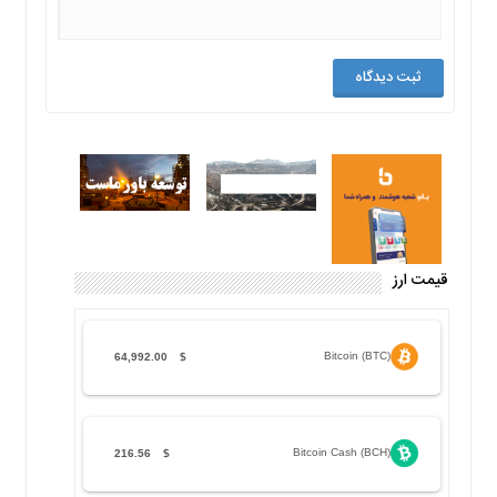
قیمت ارز
Bitcoin (BTC)
64,992.00
$
Bitcoin Cash (BCH)
216.56
$