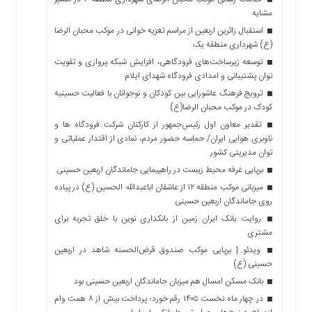
مشایه
استقبال زائرین اربعین از مراسم تعزیه خوانی در موکب محبان الرضا
(ع) شهرداری منطقه یک
توسعه زیرساخت‌های فرودگاهی، افزایش شبکه پروازی و تقویت
توان پشتیبانی و امدادی فرودگاه شهدای ایلام
ترویج فرهنگ عاشورایی بین کودکان و نوجوانان با فعالیت حسینیه
کودک در موکب محبان الرضا(ع)
تقدیر معاون اول رئیس‌جمهور از کارکنان شرکت فرودگاه ها و
ناوبری هوایی ایران/ حماسه حضور مردم، نمادی از اقتدار عملیاتی و
توان مدیریتی کشور
برپایی غرفه محیط زیست در راهپیمایی جاماندگان اربعین حسینی
میزبانی موکب منطقه ۱۲ از عاشقان اباعبدالله الحسین (ع) در پیاده
روی جاماندگان اربعین حسینی
روایت بانک ایران زمین از بانکداری نوین با خلق تجربه برای
مشتری
ویدئو | برپایی موکب صندوق قرض‌الحسنه شاهد در اربعین
حسینی (ع)
بانک مسکن امسال هم میزبان جاماندگان اربعین حسینی بود
در چهار ماه نخست ۱۴۰۵ رقم خورد؛ پرداخت بیش از ۸ همت وام