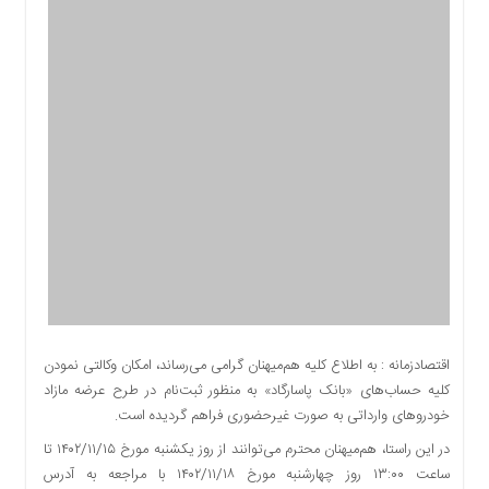
اقتصادی
اجتماعی
فرهنگ
و
هنر
بورس
بانک
و
بیمه
صنعت
و
معدن
نفت
و
اقتصادزمانه : به اطلاع کلیه هم‌میهنان گرامی می‌رساند، امکان وکالتی نمودن
انرژی
کلیه حساب‌های «بانک پاسارگاد» به منظور ثبت‌نام در طرح عرضه مازاد
خودروهای وارداتی به صورت غیرحضوری فراهم گردیده است.
فناوری
منظقه
در این راستا، هم‌میهنان محترم می‌توانند از روز یکشنبه مورخ ۱۴۰۲/۱۱/۱۵ تا
آزاد
ساعت ۱۳:۰۰ روز چهارشنبه مورخ ۱۴۰۲/۱۱/۱۸ با مراجعه به آدرس