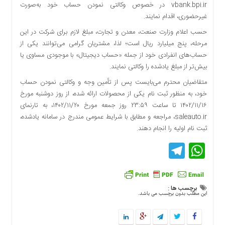
vbank.bpi.ir در خصوص وکالتی نمودن حساب خود به‌صورت
دسترسی
غیرحضوری، اقدام نمایند.
سریع
حسب اعلام وزارت صنعت، معدن و تجارت، مبلغ لازم برای شرکت در این
تماس
با
مرحله، پنج میلیارد ریال است؛ لذا، مشتریان گرامی می‌توانند یکی از
ما
حساب‌های انفرادی خود از جمله «حساب دیجیتال» با موجودی مساوی یا
بیش‌تر از مبلغ یادشده را وکالتی نمایند.
درباره
ما
متقاضیان محترم می‌بایست پس از تأمین وجه و وکالتی نمودن حساب
خود، به منظور ثبت نام یکی از محصولات ارائه شده، از روز دوشنبه مورخ
کتاب
۱۴۰۲/۱۱/۱۶ تا ساعت ۲۳:۵۹ روز جمعه مورخ ۱۴۰۲/۱۱/۲۰، به تارنمای
پلیس،امنیت
و
saleauto.ir، مراجعه و مطابق با شرایط عمومی مندرج در سامانه یادشده،
جامعه
ثبت نام اولیه را انجام دهند.
گرایی
Telegram
WhatsApp
به
چاپ
رسید
اخبار
برچسب ها :
این مطلب بدون برچسب می باشد.
سایت
اجتماعی