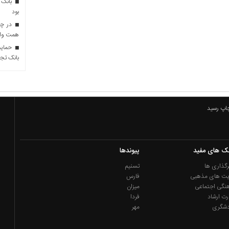
بانک 
بود
همت وام 
حمایت 
بانک تجا
چاپ رسید
نک های مفید
پیوندها
گذاری ها
تسنیم
یت های مذهبی
فارس
نگی اجتماعی
میزان
رت ارشاد
فردا
دشگری
مهر