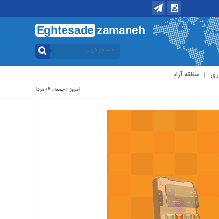
Eghtesade
zamaneh
ری
منظقه آزاد
امروز : جمعه, ۱۶ مرداد , ۱۴۰۵ .::. برابر با : Friday, 7 August , 2026