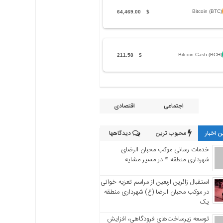
Bitcoin (BTC)
64,469.00
$
Bitcoin Cash (BCH)
211.58
$
اجتماعی
اقتصادی
 اخبار
محبوب ترین
دیدگاهها
خدمات رسانی موکب محبان الرضای
شهرداری منطقه ۴ در مسیر مشایه
استقبال زائرین اربعین از مراسم تعزیه خوانی
در موکب محبان الرضا (ع) شهرداری منطقه
یک
توسعه زیرساخت‌های فرودگاهی، افزایش