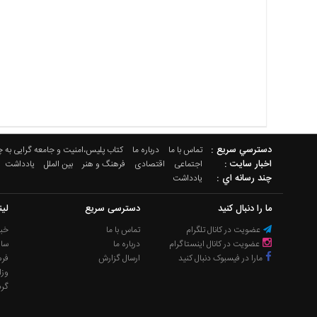
دسترسي سريع :
تماس با ما
درباره ما
کتاب پلیس،امنیت و جامعه گرایی به 
اخبار سایت :
اجتماعی
اقتصادی
فرهنگ و هنر
بین الملل
یادداشت
چند رسانه اي :
یادداشت
ما را دنبال کنید
دسترسی سریع
لی
عضویت در کانال تلگرام
تماس با ما
خبر
عضویت در کانال اینستاگرام
درباره ما
سا
مارا در فیسبوک دنبال کنید
ارسال گزارش
فره
وزا
گر