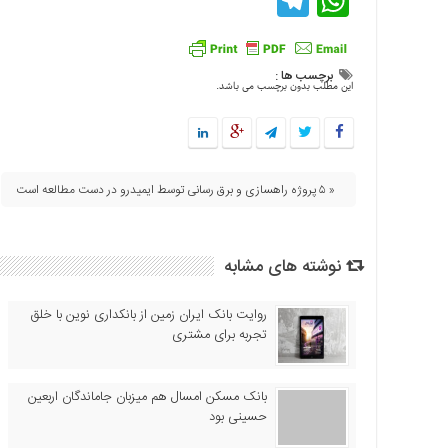
Telegram
WhatsApp
اقتصادی
فرهنگ
و
برچسب ها :
این مطلب بدون برچسب می باشد.
هنر
بین
الملل
یادداشت
« ۵ پروژه راهسازی و برق رسانی توسط ایمیدرو در دست مطالعه است
چند
رسانه
یادداشت
نوشته های مشابه
روایت بانک ایران زمین از بانکداری نوین با خلق
تجربه برای مشتری
بانک مسکن امسال هم میزبان جاماندگان اربعین
حسینی بود