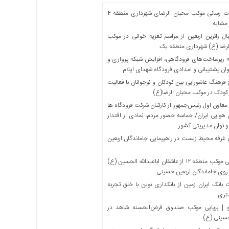
خدمات رسانی موکب محبان الرضای شهرداری منطقه ۴
مشایه
ل زائرین اربعین از مراسم تعزیه خوانی در موکب
لرضا (ع) شهرداری منطقه یک
 زیرساخت‌های فرودگاهی، افزایش شبکه پروازی و
ان پشتیبانی و امدادی فرودگاه شهدای ایلام
فرهنگ عاشورایی بین کودکان و نوجوانان با فعالیت
کودک در موکب محبان الرضا(ع)
معاون اول رئیس‌جمهور از کارکنان شرکت فرودگاه ها
 هوایی ایران/ حماسه حضور مردم، نمادی از اقتدار
و توان مدیریتی کشور
 غرفه محیط زیست در راهپیمایی جاماندگان اربعین
میزبانی موکب منطقه ۱۲ از عاشقان اباعبدالله الحسین (ع)
 روی جاماندگان اربعین حسینی
بانک ایران زمین از بانکداری نوین با خلق تجربه
تری
 | برپایی موکب صندوق قرض‌الحسنه شاهد در
حسینی (ع)