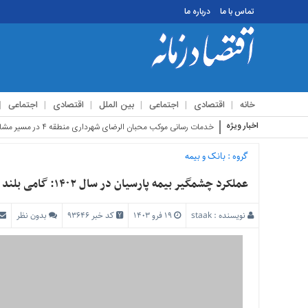
تماس با ما
درباره ما
منوی
بالا
تماس
خانه
اقتصادی
اجتماعی
بین الملل
اقتصادی
اجتماعی
با
ما
اخبار ویژه
استقبال زائرین ا
درباره
ما
گروه :
بانک و بیمه
منوی
عملکرد چشمگیر بیمه پارسیان در سال ۱۴۰۲: گامی بلند در مسیر موفقیت
اصلی
خانه
نویسنده :
staak
۱۹ فرو ۱۴۰۳
کد خبر 93646
بدون نظر
اقتصادی
اجتماعی
بین
الملل