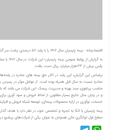
دسترسی
سریع
تماس
با
ما
درباره
ما
اقتصادزمانه : بیمه پارسیان سال ۱۴۰۲ را با رشد ۵۸ درصدی پشت سر گذاشت.
کتاب
پلیس،امنیت
رقمی بیش از ۱۲۳هزار میلیارد ریال دست یافت.
و
براساس این گزارش، این رشد در اکثر حق بیمه های صادره در رشته‌ها
جامعه
صادره نسبت به سال قبل همراه بوده است. از عوامل موثر در رسیدن به
گرایی
به
و در پایان سال نتایج بسیار مطلوبی از لحاظ فروش و سود آوری برای ش
چاپ
خدمات، نوآوری در ارایه محصولات بیمه‌ای، توسعه شبکه فروش و افزای
رسید
بیمه پارسیان با اتکا به تجربه و تخصص خود، در نظر دارد با هدف گذ
اخبار
سطح اول توانگری مالی همچنان به عنوان یکی از شرکت‌های پیشرو در ص
سایت
اجتماعی