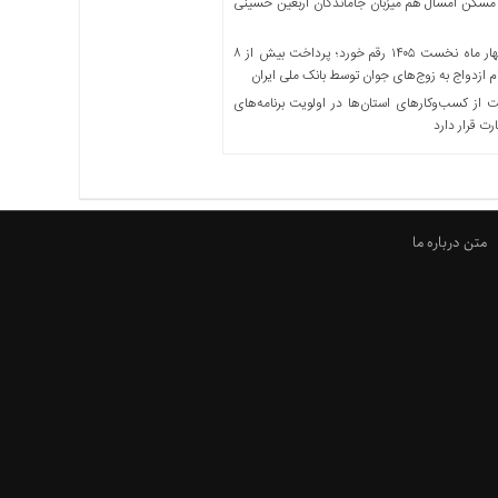
مسکن امسال هم میزبان جاماندگان اربعین حسینی
در چهار ماه نخست ۱۴۰۵ رقم خورد؛ پرداخت بیش از ۸
ازدواج به زوج‌های جوان توسط بانک ملی ایران
از کسب‌وکارهای استان‌ها در اولویت برنامه‌های
رت قرار دارد
متن درباره ما