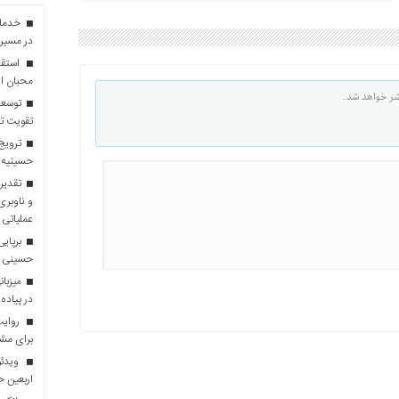
در مسیر 
استقبا
محبان ا
شر خواهد شد.
توسعه
تقویت تو
ترویج 
حسینیه 
تقدیر 
و ناوبری
عملیاتی 
برپایی
حسینی
در پیاده
روایت 
برای مش
ویدئو
اربعین 