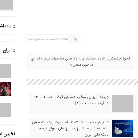
:: یادد
https://eghtesadezamaneh.ir/?p=93646
:: ایران
تحول چشمگیر در تولید اطلاعات پایه و کاهش مخاطرات سرمایه‌گذاری
در حوزه معدن »
ویدئو | برپایی موکب صندوق قرض‌الحسنه شاهد
در اربعین حسینی (ع)
در چهار ماه نخست ۱۴۰۵ رقم خورد؛ پرداخت بیش
از ۸ همت وام ازدواج به زوج‌های جوان توسط
آخرین اخ
بانک ملی ایران