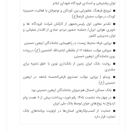
توان پشتیبانی و امدادی فرودگاه شهدای ایلام
ترویج فرهنگ عاشورایی بین کودکان و نوجوانان با فعالیت حسینیه
کودک در موکب محبان الرضا(ع)
تقدیر معاون اول رئیس‌جمهور از کارکنان شرکت فرودگاه ها و
ناوبری هوایی ایران/ حماسه حضور مردم، نمادی از اقتدار عملیاتی و
توان مدیریتی کشور
برپایی غرفه محیط زیست در راهپیمایی جاماندگان اربعین حسینی
میزبانی موکب منطقه ۱۲ از عاشقان اباعبدالله الحسین (ع) در پیاده
روی جاماندگان اربعین حسینی
روایت بانک ایران زمین از بانکداری نوین با خلق تجربه برای
مشتری
ویدئو | برپایی موکب صندوق قرض‌الحسنه شاهد در اربعین
حسینی (ع)
بانک مسکن امسال هم میزبان جاماندگان اربعین حسینی بود
در چهار ماه نخست ۱۴۰۵ رقم خورد؛ پرداخت بیش از ۸ همت وام
ازدواج به زوج‌های جوان توسط بانک ملی ایران
حمایت از کسب‌وکارهای استان‌ها در اولویت برنامه‌های بانک
تجارت قرار دارد