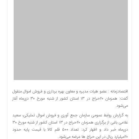
اقتصادی
اجتماعی
فرهنگ
و
هنر
بورس
بانک
و
بیمه
صنعت
و
معدن
اقتصادزمانه : عضو هیات مدیره و معاون بهره برداری و فروش اموال منقول
نفت
گفت: همزمان ۲۰حراج در ۱۳ استان کشور از شنبه مورخ ۳۰ دی‌ماه آغاز
و
می‌شود.
انرژی
به گزارش روابط عمومی سازمان جمع آوری و فروش اموال تملیکی، سعید
فناوری
غلامی باغی از برگزاری همزمان ۲۰حراج در ۱۳ استان کشور از شنبه مورخ ۳۰
منظقه
دی‌ماه خبر داد و اظهار کرد: تعداد ۵۰۰ قلم کالا با قیمت پایه حدود
آزاد
۲۰میلیارد ریال در این حراج ها عرضه می‌شود.