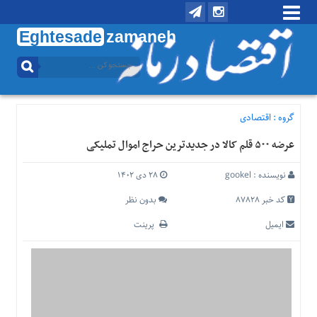
Eghtesade
zamaneh
منوی
بالا
تماس
با
گروه :
اقتصادی
ما
عرضه ۵۰۰ قلم کالا در جدیدترین حراج اموال تملیکی
درباره
ما
نویسنده :
gookel
۲۸ دی ۱۴۰۲
منوی
اصلی
کد خبر 87828
بدون نظر
خانه
ایمیل
پرینت
اقتصادی
اجتماعی
بین
الملل