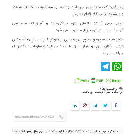
دسترسی
وی افزود: کلیه متقاضیان می‌توانند از شنبه الی سه شنبه نسبت به مشاهده
سریع
و پیشنهاد قیمت کالا اقدام نمایند.
تماس
غلامی باغی گفت: کالاهای لوازم خانگی،خانه و آشپزخانه، سرمایشی
با
گرمایشی و … در این حراج ها عرضه می شود.
ما
عضو هیات مدیره و معاون بهره برداری و فروش اموال منقول خاطرنشان
درباره
کرد: با برگزاری این مرحله از حراج ها تعداد حراج های سازمان به ۱۳۰مرحله
ما
حراج می رسد.
کتاب
Telegram
WhatsApp
پلیس،امنیت
و
جامعه
گرایی
برچسب ها :
به
این مطلب بدون برچسب می باشد.
چاپ
رسید
اخبار
https://eghtesadezamaneh.ir/?p=87828
سایت
اجتماعی
« دکتر خورسندیان: پرداخت ۶۹۲ هزار میلیارد و ۴۱۵ میلیون ریال تسهیلات، به ۶۶