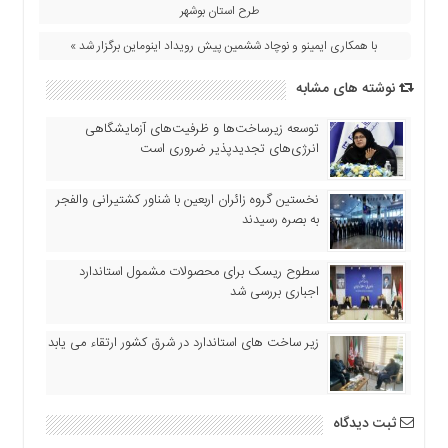
اقتصادی
طرح استان بوشهر
فرهنگ
با همکاری ایمینو و نوچاد ششمین پیش رویداد اینوماین برگزار شد »
و
هنر
نوشته های مشابه
بین
توسعه زیرساخت‌ها و ظرفیت‌های آزمایشگاهی
الملل
انرژی‌های تجدیدپذیر ضروری است
یادداشت
چند
نخستین گروه زائران اربعین با شناور کشتیرانی والفجر
رسانه
به بصره رسیدند
یادداشت
سطوح ریسک برای محصولات مشمول استاندارد
اجباری بررسی شد
زیر ساخت های استاندارد در شرق کشور ارتقاء می یابد
ثبت دیدگاه