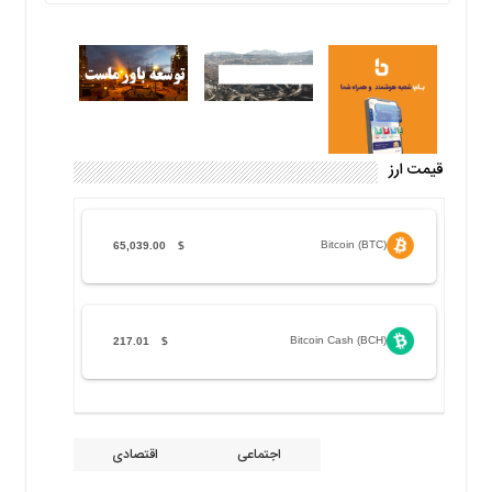
قیمت ارز
Bitcoin (BTC)
65,039.00
$
Bitcoin Cash (BCH)
217.01
$
اجتماعی
اقتصادی