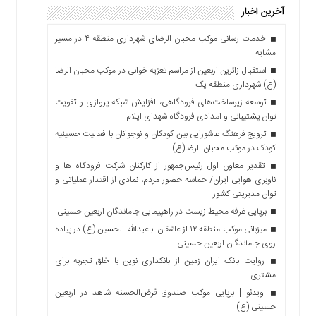
آخرین اخبار
خدمات رسانی موکب محبان الرضای شهرداری منطقه ۴ در مسیر
مشایه
استقبال زائرین اربعین از مراسم تعزیه خوانی در موکب محبان الرضا
(ع) شهرداری منطقه یک
توسعه زیرساخت‌های فرودگاهی، افزایش شبکه پروازی و تقویت
توان پشتیبانی و امدادی فرودگاه شهدای ایلام
ترویج فرهنگ عاشورایی بین کودکان و نوجوانان با فعالیت حسینیه
کودک در موکب محبان الرضا(ع)
تقدیر معاون اول رئیس‌جمهور از کارکنان شرکت فرودگاه ها و
ناوبری هوایی ایران/ حماسه حضور مردم، نمادی از اقتدار عملیاتی و
توان مدیریتی کشور
برپایی غرفه محیط زیست در راهپیمایی جاماندگان اربعین حسینی
میزبانی موکب منطقه ۱۲ از عاشقان اباعبدالله الحسین (ع) در پیاده
روی جاماندگان اربعین حسینی
روایت بانک ایران زمین از بانکداری نوین با خلق تجربه برای
مشتری
ویدئو | برپایی موکب صندوق قرض‌الحسنه شاهد در اربعین
حسینی (ع)