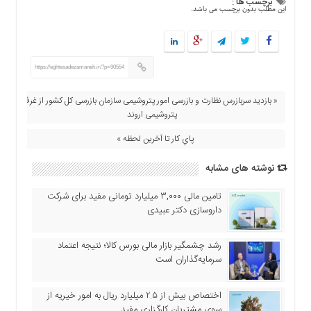
برچسب ها :
اقتصادی
این مطلب بدون برچسب می باشد.
فرهنگ
و
هنر
https://eghtesadezamaneh.ir/?p=90554
بین
الملل
« بازدید سربازرس نظارت و بازرسی امور پتروشیمی سازمان بازرسی کل کشور از غرفه
یادداشت
پتروشیمی اروند
چند
پایِ کار تا آخرین لحظه »
رسانه
نوشته های مشابه
یادداشت
تامین مالی ۳,۰۰۰ میلیارد تومانی مفید برای شرکت
داروسازی دکتر عبیدی
رشد چشمگیر بازار مالی بورس کالا؛ نتیجه اعتماد
سرمایه‌گذاران است
اختصاص بیش از ۲.۵ میلیارد ریال به امور خیریه از
سوی مشتریان کارگزاری مفید