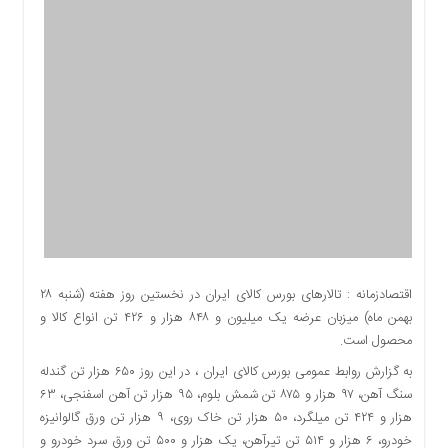
اقتصادی
اجتماعی
فرهنگ
و
هنر
بورس
بانک
و
بیمه
صنعت
و
معدن
اقتصادزمانه : تالارهای بورس کالای ایران در نخستین روز هفته (شنبه ۲۸
نفت
بهمن ماه) میزبان عرضه یک میلیون و ۸۴۸ هزار و ۴۲۶ تن انواع کالا و
و
محصول است.
انرژی
به گزارش روابط عمومی بورس کالای ایران ، در این روز ۶۵۰ هزار تن گندله
فناوری
سنگ آهن، ۹۷ هزار و ۸۷۵ تن شمش بلوم، ۹۵ هزار تن آهن اسفنجی، ۶۳
منظقه
هزار و ۴۲۴ تن میلگرد، ۵۰ هزار تن خاک روی، ۹ هزار تن ورق گالوانیزه
آزاد
خودرو، ۶ هزار و ۵۱۴ تن تیرآهن، یک هزار و ۵۰۰ تن ورق سرد خودرو و