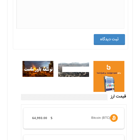
قیمت ارز
Bitcoin (BTC)
64,993.00
$