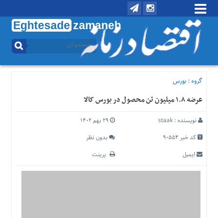
Eghtesade
zamaneh
منوی
بالا
تماس
با
گروه :
بورس
ما
عرضه ۱.۸ میلیون تن محصول در بورس کالا
درباره
ما
نویسنده :
staak
۲۹ بهم ۱۴۰۲
منوی
اصلی
کد خبر 90554
بدون نظر
خانه
ایمیل
پرینت
اقتصادی
اجتماعی
بین
الملل