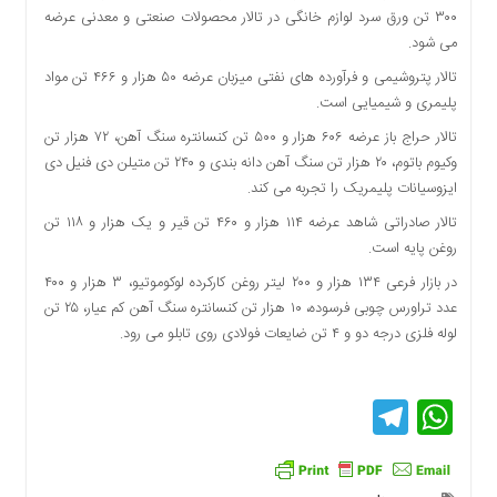
۳۰۰ تن ورق سرد لوازم خانگی در تالار محصولات صنعتی و معدنی عرضه
دسترسی
می شود.
سریع
تماس
تالار پتروشیمی و فرآورده های نفتی میزبان عرضه ۵۰ هزار و ۴۶۶ تن مواد
با
پلیمری و شیمیایی است.
ما
تالار حراج باز عرضه ۶۰۶ هزار و ۵۰۰ تن کنسانتره سنگ آهن، ۷۲ هزار تن
درباره
وکیوم باتوم، ۲۰ هزار تن سنگ آهن دانه بندی و ۲۴۰ تن متیلن دی فنیل دی
ما
ایزوسیانات پلیمریک را تجربه می کند.
کتاب
تالار صادراتی شاهد عرضه ۱۱۴ هزار و ۴۶۰ تن قیر و یک هزار و ۱۱۸ تن
پلیس،امنیت
روغن پایه است.
و
جامعه
در بازار فرعی ۱۳۴ هزار و ۲۰۰ لیتر روغن کارکرده لوکوموتیو، ۳ هزار و ۴۰۰
گرایی
عدد تراورس چوبی فرسوده، ۱۰ هزار تن کنسانتره سنگ آهن کم عیار، ۲۵ تن
به
لوله فلزی درجه دو و ۴ تن ضایعات فولادی روی تابلو می رود.
چاپ
رسید
Telegram
WhatsApp
اخبار
سایت
اجتماعی