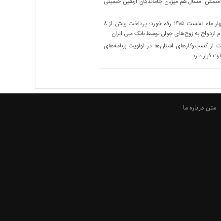
مسکن امسال هم میزبان جاماندگان اربعین حسینی
در چهار ماه نخست ۱۴۰۵ رقم خورد؛ پرداخت بیش از ۸
ازدواج به زوج‌های جوان توسط بانک ملی ایران
از کسب‌وکارهای استان‌ها در اولویت برنامه‌های
رت قرار دارد
متن درباره ما