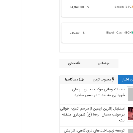
Bitcoin (BTC)
64,949.00
$
Bitcoin Cash (BCH)
216.49
$
اجتماعی
اقتصادی
 اخبار
محبوب ترین
دیدگاهها
خدمات رسانی موکب محبان الرضای
شهرداری منطقه ۴ در مسیر مشایه
استقبال زائرین اربعین از مراسم تعزیه خوانی
در موکب محبان الرضا (ع) شهرداری منطقه
یک
توسعه زیرساخت‌های فرودگاهی، افزایش