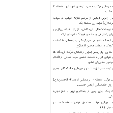
خدمات رسانی موکب محبان الرضای شهرداری منطقه ۴
مشایه
ل زائرین اربعین از مراسم تعزیه خوانی در موکب
لرضا (ع) شهرداری منطقه یک
 زیرساخت‌های فرودگاهی، افزایش شبکه پروازی و
ان پشتیبانی و امدادی فرودگاه شهدای ایلام
فرهنگ عاشورایی بین کودکان و نوجوانان با فعالیت
کودک در موکب محبان الرضا(ع)
معاون اول رئیس‌جمهور از کارکنان شرکت فرودگاه ها
 هوایی ایران/ حماسه حضور مردم، نمادی از اقتدار
و توان مدیریتی کشور
 غرفه محیط زیست در راهپیمایی جاماندگان اربعین
میزبانی موکب منطقه ۱۲ از عاشقان اباعبدالله الحسین (ع)
 روی جاماندگان اربعین حسینی
بانک ایران زمین از بانکداری نوین با خلق تجربه
تری
 | برپایی موکب صندوق قرض‌الحسنه شاهد در
حسینی (ع)