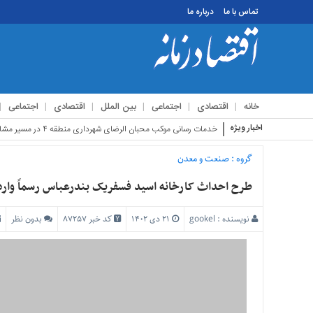
تماس با ما
درباره ما
منوی
بالا
تماس
خانه
اقتصادی
اجتماعی
بین الملل
اقتصادی
اجتماعی
با
ما
اخبار ویژه
استقبال زائرین
درباره
ما
گروه :
صنعت و معدن
منوی
طرح احداث کارخانه اسید فسفریک بندرعباس رسماً وارد 
اصلی
خانه
نویسنده :
gookel
۲۱ دی ۱۴۰۲
کد خبر 87257
بدون نظر
اقتصادی
اجتماعی
بین
الملل