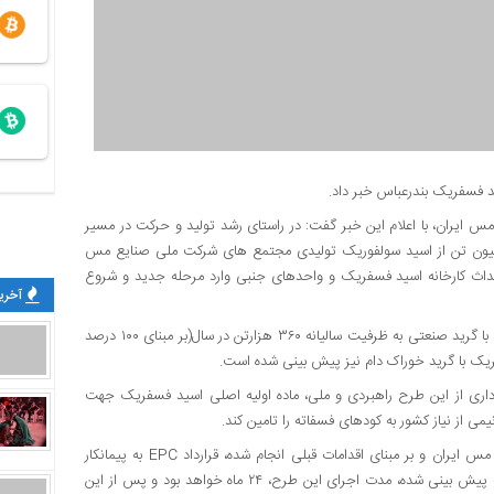
سید فسفریک بندرعباس خبر داد.
س ایران، با اعلام این خبر گفت: در راستای رشد تولید و حرکت در مسیر
یی کشور در حوزه تولید کود شیمیایی و به منظور مصرف ۱ میلیون تن از اسید سولفوریک تولیدی مجتمع های شرکت ملی صنایع مس
ث کارخانه اسید فسفریک و واحدهای جنبی وارد مرحله جدید و شروع
آخرین
وی افزود: در این طرح که با هدف اجرای کارخانه تولید اسید فسفریک با گرید صنعتی به ظرفیت سالیانه ۳۶۰ هزارتن در سال(بر مبنای ۱۰۰ درصد
رداری از این طرح راهبردی و ملی، ماده اولیه اصلی اسید فسفریک جهت
دکتر خرمی‌شاد یادآور شد: با تصویب هیات مدیره شرکت ملی صنایع مس ایران و بر مبنای اقدامات قبلی انجام شده، قرارداد EPC به پیمانکار
منتخب مناقصه ابلاغ و عملیات اجرایی رسما آغاز شد و بر اساس برنامه پیش بینی شده، مدت اجرای این طرح، ۲۴ ماه خواهد بود و پس از این