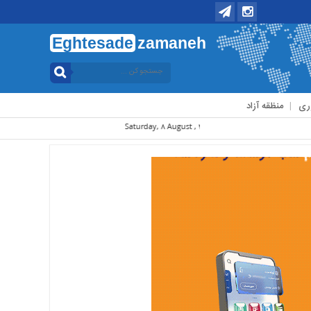
Eghtesade
zamaneh
ری
منظقه آزاد