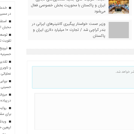
ایران و پاکستان با محوریت بخش خصوصی فعال
می‌شود
در مسیر 
استقبا
وزیر صمت خواستار پیگیری کانتینرهای ایرانی در
محبان ا
بندر کراچی شد / تجارت ۱۰ میلیارد دلاری ایران و
توسعه
پاکستان
تقویت تو
ترویج 
حسینیه 
تقدیر 
و ناوبری
شر خواهد شد.
عملیاتی 
برپایی
حسینی
در پیاده
روایت 
برای مش
ویدئو
اربعین 