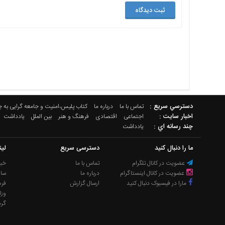
دسترسي سريع :
تماس با ما
درباره ما
کتاب پلیس،امنیت و جامعه گرایی به 
اخبار سایت :
اجتماعی
اقتصادی
فرهنگ و هنر
بین الملل
یادداشت
چند رسانه اي :
یادداشت
ما را دنبال کنید
دسترسی سریع
لی
عضویت در کانال تلگرام
تماس با ما
خبر
عضویت در کانال اینستاگرام
درباره ما
سا
مارا در فیسبوک دنبال کنید
ارسال گزارش
فره
وزا
گر