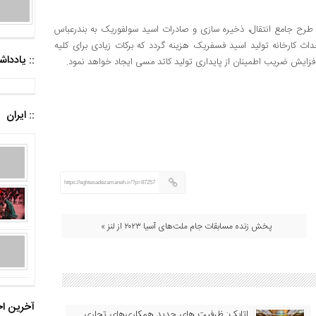
 تومان در پروژه زیرساختی طرح جامع انتقال، ذخیره سازی و صادرات اسید سولفوریک به بندرعباس
بر۳۰۰ میلیون یورو در پروژه احداث کارخانه تولید اسید فسفریک هزینه گردد که برکات زیادی برای کلیه
:: یادد
زایش ضریب اطمینان از پایداری تولید کاتد مسی ایجاد خواهد نمود.
:: ایران
https://eghtesadezamaneh.ir/?p=87257
پخش زنده مسابقات جام ملت‌های آسیا ۲۰۲۳ از لنز »
آخرین اخ
اتابک: ظرفیت های جدید همکاری‌های تجاری