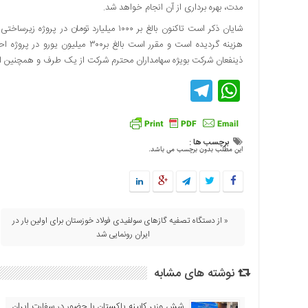
مدت، بهره برداری از آن انجام خواهد شد.
اقتصادی
شایان ذکر است تاکنون بالغ بر ۱۰۰۰ میلیارد
فرهنگ
هزینه گردیده است و مقرر است بالغ 
و
ذینفعان شرکت بویژه سهامداران محترم شرکت از یک طرف و همچنین اف
هنر
Telegram
WhatsApp
بین
الملل
یادداشت
چند
برچسب ها :
این مطلب بدون برچسب می باشد.
رسانه
یادداشت
« از دستگاه تصفیه گازهای سولفیدی فولاد خوزستان برای اولین بار در
ایران رونمایی شد
نوشته های مشابه
شش وزیر کابینه پاکستان با حضور در سفارت ایران