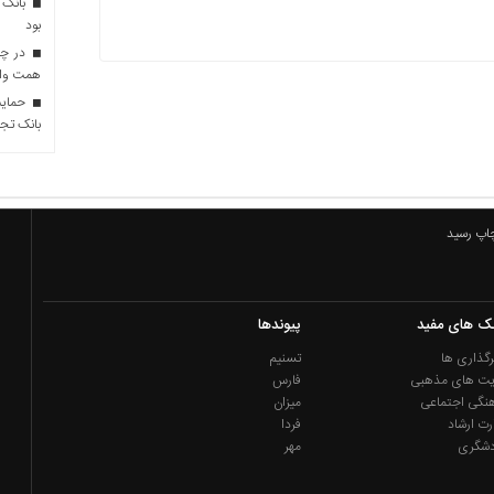
بانک 
بود
همت وام 
حمایت 
بانک تجا
چاپ رسید
نک های مفید
پیوندها
گذاری ها
تسنیم
یت های مذهبی
فارس
نگی اجتماعی
میزان
رت ارشاد
فردا
دشگری
مهر