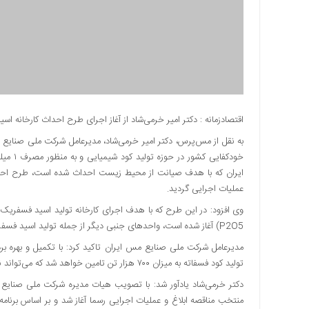
دسترسی
سریع
تماس
با
ما
درباره
ما
اقتصادزمانه : دکتر امیر خرمی‌شاد از آغاز اجرای طرح احداث کارخانه ا
کتاب
به نقل از مس‌پرس، دکتر امیر خرمی‌شاد، مدیرعامل شرکت ملی صنایع م
پلیس،امنیت
خودکفا
و
ایران که با هدف صیانت از محیط زیست احداث شده است، طرح احدا
جامعه
عملیات اجرایی گردید.
گرایی
به
P2O5) آغاز شده است، واحدهای جنبی دیگر از جمله تولید اسید فسفریک با گرید خوراک دام نیز پیش بینی شده است.
چاپ
رسید
مدیرعامل شرکت ملی صنایع مس ایران تاکید کرد: با تکمیل و بهره ب
تولید کود فسفاته به میزان ۷۰۰ هزار تن تامین خواهد شد که می‌تواند نیمی از نیاز کشور به کودهای فسفاته را تامین کند.
اخبار
سایت
اجتماعی