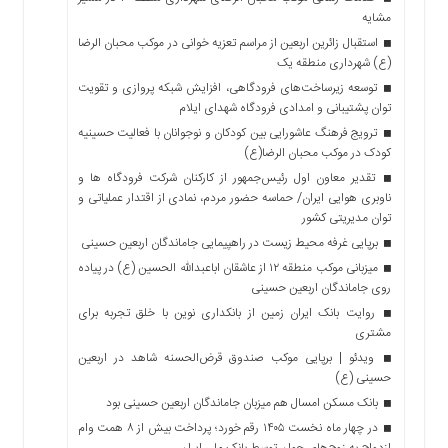
مشایه
استقبال زائرین اربعین از مراسم تعزیه خوانی در موکب محبان الرضا
(ع) شهرداری منطقه یک
توسعه زیرساخت‌های فرودگاهی، افزایش شبکه پروازی و تقویت
توان پشتیبانی و امدادی فرودگاه شهدای ایلام
ترویج فرهنگ عاشورایی بین کودکان و نوجوانان با فعالیت حسینیه
کودک در موکب محبان الرضا(ع)
تقدیر معاون اول رئیس‌جمهور از کارکنان شرکت فرودگاه ها و
ناوبری هوایی ایران/ حماسه حضور مردم، نمادی از اقتدار عملیاتی و
توان مدیریتی کشور
برپایی غرفه محیط زیست در راهپیمایی جاماندگان اربعین حسینی
میزبانی موکب منطقه ۱۲ از عاشقان اباعبدالله الحسین (ع) در پیاده
روی جاماندگان اربعین حسینی
روایت بانک ایران زمین از بانکداری نوین با خلق تجربه برای
مشتری
ویدئو | برپایی موکب صندوق قرض‌الحسنه شاهد در اربعین
حسینی (ع)
بانک مسکن امسال هم میزبان جاماندگان اربعین حسینی بود
در چهار ماه نخست ۱۴۰۵ رقم خورد؛ پرداخت بیش از ۸ همت وام
ازدواج به زوج‌های جوان توسط بانک ملی ایران