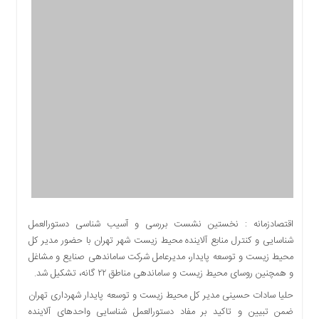
اقتصادی
اجتماعی
فرهنگ
و
هنر
بورس
بانک
و
بیمه
صنعت
و
معدن
نفت
اقتصادزمانه : نخستین نشست بررسی و آسیب شناسی دستورالعمل
و
شناسایی و کنترل منابع آلاینده محیط زیست شهر تهران با حضور مدیر کل
انرژی
محیط زیست و توسعه پایدار، مدیرعامل شرکت ساماندهی صنایع و مشاغل
فناوری
و همچنین روسای محیط زیست و ساماندهی مناطق ۲۲ گانه، تشکیل شد.
منظقه
حلیا سادات حسینی مدیر کل محیط زیست و توسعه پایدار شهرداری تهران
آزاد
ضمن تبیین و تاکید بر مفاد دستورالعمل شناسایی واحدهای آلاینده