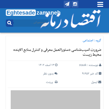
Eghtesade
zamaneh
منوی
بالا
تماس
با
گروه :
اجتماعی
ما
ضرورت آسیب‌شناسی دستورالعمل معرفی و کنترل منابع آلاینده
درباره
محیط زیست
ما
منوی
نویسنده :
staak
۱۳ اسف ۱۴۰۲
اصلی
کد خبر 91652
بدون نظر
خانه
ایمیل
پرینت
اقتصادی
اجتماعی
بین
الملل