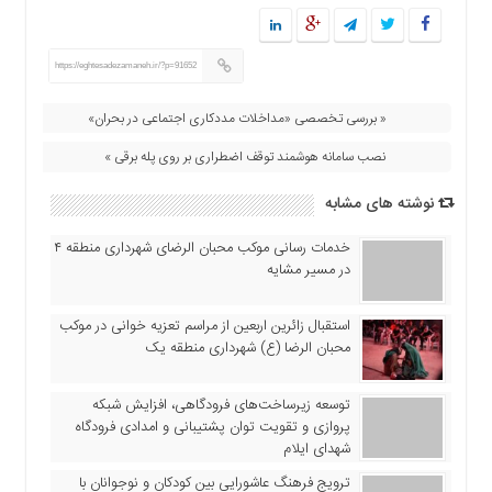
https://eghtesadezamaneh.ir/?p=91652
« بررسی تخصصی «مداخلات مددکاری اجتماعی در بحران»
نصب سامانه هوشمند توقف اضطراری بر روی پله برقی »
نوشته های مشابه
خدمات رسانی موکب محبان الرضای شهرداری منطقه ۴
در مسیر مشایه
استقبال زائرین اربعین از مراسم تعزیه خوانی در موکب
محبان الرضا (ع) شهرداری منطقه یک
توسعه زیرساخت‌های فرودگاهی، افزایش شبکه
پروازی و تقویت توان پشتیبانی و امدادی فرودگاه
شهدای ایلام
ترویج فرهنگ عاشورایی بین کودکان و نوجوانان با