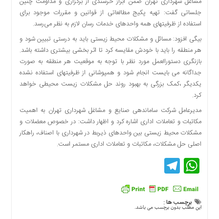
مشاغل شهرداری تهران ضمن ابراز خرسندی از برگزاری و مداومت چنین
اقتصادی
جلساتی گفت: تهیه پکیج مطالعاتی از قوانین و مقررات موجود برای
فرهنگ
استفاده از ظرفیتهای همه واحدهای خدمات رسان لازم به نظر می‌رسد.
و
بیگی افزود: مسائل و مشکلات محیط زیستی باید به درستی تبیین شود و
هنر
هر منطقه را باید با خودش مقایسه کرد تا اثر بخشی بیشتری داشته باشد.
بین
بازنگری دستورالعمل مورد نظر با توجه به موقعیت هر منطقه به صورت
الملل
جداگانه می بایست انجام شود و همپوشانی از ظرفیتهای استفاده نشده
یادداشت
یکدیگر ،کمک بزرگی به بهبود روند حل مشکلات زیست محیطی خواهد
کرد.
چند
رسانه
مدیرعامل شرکت ساماندهی صنایع و مشاغل شهرداری تهران به اهمیت
مکاتبات و تعاملات اداری اشاره کرد و اظهار داشت: در خصوص معضلات و
یادداشت
مشکلات محیط زیستی بین واحدهای ذیربط در شهرداری با اصناف، راهکار
اصلی حل مشکلات، مکاتبات و تعاملات اداری مستمر است.
Telegram
WhatsApp
برچسب ها :
این مطلب بدون برچسب می باشد.