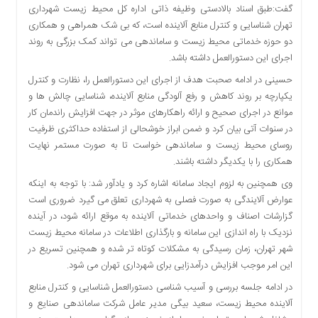
گفت:طبق اسناد بالادستی وظیفه ذاتی اداره کل محیط زیست شهرداری
دسترسی
تهران شناسایی و کنترل منابع آلاینده است، که بی شک همراهی و همکاری
سریع
دو حوزه خدماتی محیط زیست و ساماندهی می تواند کمک بزرگی به روند
تماس
اجرای این دستورالعمل داشته باشد.
با
ما
حسینی در ادامه صحبت هدف از اجرای این دستورالعمل را، نظارت و کنترل
یکپارچه بر روند کاهش و رفع آلودگی منابع آلاینده، شناسایی چالش ها و
درباره
موانع در اجرای صحیح و ارائه راهکارهای موثر در جهت افزایش راندمان کار
ما
در سنوات آتی بیان کرد و ضمن ابراز خوشحالی از استفاده حداکثری ظرفیت
کتاب
روسای محیط زیست و ساماندهی خواست تا به صورت مستمر نهایت
پلیس،امنیت
همکاری را با یکدیگر داشته باشند.
و
جامعه
وی همچنین به لزوم ایجاد سامانه اشاره کرد و یادآور شد: با توجه به اینکه
گرایی
عوارض آلایندگی به صورت فصلی به شهرداری تعلق می گیرد ضروری است
به
گزارشات اصناف و واحدهای خدماتی آلاینده به موقع ارائه شود، در آینده
چاپ
نزدیک با راه اندازی این سامانه و بارگذاری اطلاعات در سامانه محیط زیست
رسید
شهر تهران، زمان رسیدگی به مشکلات کوتاه تر شده و همچنین تسریع در
این امر موجب افزایش درآمدزایی برای شهرداری تهران می شود.
اخبار
سایت
در ادامه جلسه بررسی و آسیب شناسی دستورالعمل شناسایی و کنترل منابع
آلاینده محیط زیست، سعید بیگی مدیر عامل شرکت ساماندهی صنایع و
اجتماعی