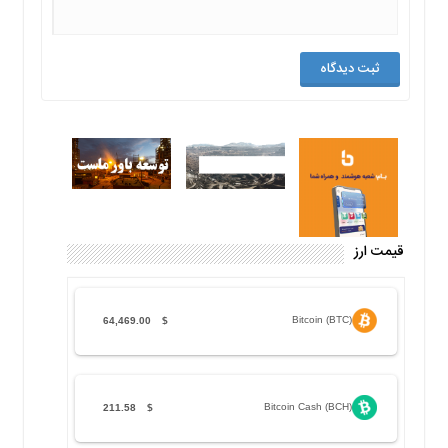
قیمت ارز
Bitcoin (BTC)
64,469.00
$
Bitcoin Cash (BCH)
211.58
$