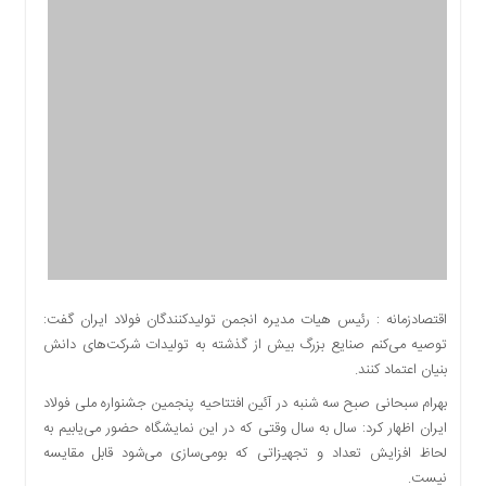
اقتصادی
اجتماعی
فرهنگ
و
هنر
بورس
بانک
و
بیمه
صنعت
و
معدن
اقتصادزمانه : رئیس هیات مدیره انجمن تولیدکنندگان فولاد ایران گفت:
نفت
توصیه می‌کنم صنایع بزرگ بیش از گذشته به تولیدات شرکت‎‌های دانش
و
بنیان اعتماد کنند.
انرژی
بهرام سبحانی صبح سه شنبه در آئین افتتاحیه پنجمین جشنواره ملی فولاد
فناوری
ایران اظهار کرد: سال به سال وقتی که در این نمایشگاه حضور می‌یابیم به
منظقه
لحاظ افزایش تعداد و تجهیزاتی که بومی‌سازی می‌شود قابل مقایسه
آزاد
نیست.