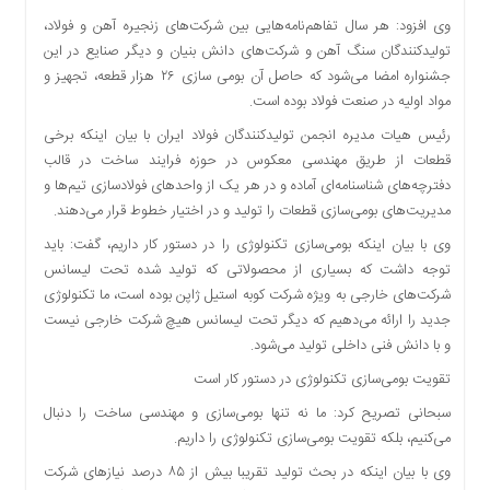
دسترسی
وی افزود: هر سال تفاهم‌نامه‌هایی بین شرکت‌های زنجیره آهن و فولاد،
سریع
تولیدکنندگان سنگ آهن و شرکت‌های دانش بنیان و دیگر صنایع در این
تماس
جشنواره امضا می‌شود که حاصل آن بومی سازی ۲۶ هزار قطعه، تجهیز و
با
مواد اولیه در صنعت فولاد بوده است.
ما
رئیس هیات مدیره انجمن تولیدکنندگان فولاد ایران با بیان اینکه برخی
درباره
قطعات از طریق مهندسی معکوس در حوزه فرایند ساخت در قالب
ما
دفترچه‌های شناسنامه‌ای آماده و در هر یک از واحدهای فولادسازی تیم‌ها و
کتاب
مدیریت‌های بومی‌سازی قطعات را تولید و در اختیار خطوط قرار می‌دهند.
پلیس،امنیت
وی با بیان اینکه بومی‌سازی تکنولوژی را در دستور کار داریم، گفت: باید
و
توجه داشت که بسیاری از محصولاتی که تولید شده تحت لیسانس
جامعه
شرکت‌های خارجی به ویژه شرکت‌ کوبه استیل ژاپن بوده است، ما تکنولوژی
گرایی
جدید را ارائه می‌دهیم که دیگر تحت لیسانس هیچ شرکت خارجی نیست
به
و با دانش فنی داخلی تولید می‌شود.
چاپ
رسید
تقویت بومی‌سازی تکنولوژی در دستور کار است
اخبار
سبحانی تصریح کرد: ما نه تنها بومی‌سازی و مهندسی ساخت را دنبال
سایت
می‌کنیم، بلکه تقویت بومی‌سازی تکنولوژی را داریم.
اجتماعی
وی با بیان اینکه در بحث تولید تقریبا بیش از ۸۵ درصد نیازهای شرکت