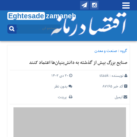
Eghtesade
zamaneh
منوی
بالا
تماس
با
گروه :
صنعت و معدن
ما
صنایع بزرگ بیش از گذشته به دانش‌بنیان‌ها اعتماد کنند
درباره
ما
نویسنده :
staak
۲۰ دی ۱۴۰۲
منوی
اصلی
کد خبر 87165
بدون نظر
خانه
ایمیل
پرینت
اقتصادی
اجتماعی
بین
الملل