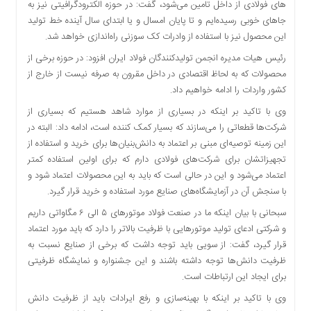
های فولادی از داخل تامین می‌شود، گفت: در حوزه الکترودگرافیتی نیز به
اقتصادی
جاهای خوبی رسیده‌ایم و تا پایان امسال و یا ابتدای سال آینده خط تولید
فرهنگ
این محصول نیز با استفاده از وادرات کک سوزنی راه‌اندازی خواهد شد.
و
هنر
رئیس هیات مدیره انجمن تولیدکنندگان فولاد ایران افزود: در حوزه برخی از
محصولات که به لحاظ اقتصادی در داخل مقرون به صرفه نیست از خارج از
بین
کشور واردات را ادامه خواهیم داد.
الملل
وی با تاکید بر اینکه در بسیاری از موارد شاهد هستیم که بسیاری از
یادداشت
شرکت‌ها قطعاتی را می‌سازند که بسیار کمک کننده است، ادامه داد: البته در
چند
این زمینه توصیه‌ای مبنی بر اعتماد به دانش‌بنیان‌ها برای خرید و استفاده از
رسانه
تجهیزاتشان برای شرکت‌های فولادی دارم که برای اولین استفاده کمتر
یادداشت
اعتماد می‌شود و این در حالی است که باید به این محصولات اعتماد شود و
با سنجش آن در آزمایشگاه‌های صنایع مورد استفاده و خرید قرار گیرد.
سبحانی با بیان اینکه ما در صنعت فولاد موتورهای ۵ الی ۶ مگاواتی داریم
و شرکتی ادعای تولید موتورهایی با ظرفیت بالاتر را دارد که باید مورد اعتماد
قرار گیرد، گفت: از سویی باید توجه داشت که برخی از صنایع نسبت به
ظرفیت دانش‌ها توجه داشته باشند و این جشنواره و نمایشگاه ظرفیتی
برای ایجاد این ارتباطات است.
وی با تاکید بر اینکه با بهینه‌سازی و رفع ایرادات باید از ظرفیت دانش