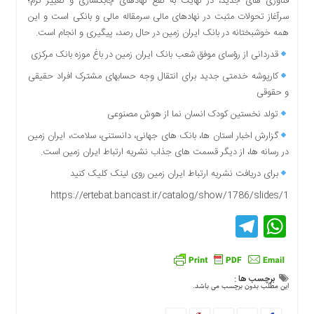
فناوری های جدید، در نهایت به نفع نهادهای چابکسازی و تغییر نرم؛
دسترسی
سرآغاز تحولات مثبت در نهادهای مالی سرمقاله مالی و بانکی است و این
سریع
همه خوشبختانه در بانک ایران زمین در حال رصد، پیگیری و انجام است.
تماس
قدردانی از رؤسای موفق شعب بانک ایران زمین در باغ موزه بانک مرکزی
با
ما
کارپوشه خدمتی جدید برای انتقال وجه حسابهای مشترک افراد حقیقی
و حقوقی
درباره
ما
تولد نخستین کودک انسان نما از هوش مصنوعی
کتاب
گزارش اخبار استان ها، بانک های جهانی، دانستنی، سلامت، ایران زمین
پلیس،امنیت
در رسانه ها، از دیگر قسمت های جذاب نشریه ارتباط ایران زمین است.
و
برای دریافت نشریه ارتباط ایران زمین روی لینک کلیک کنید
جامعه
گرایی
https://ertebat.bancast.ir/catalog/show/1786/slides/1
به
Telegram
WhatsApp
چاپ
رسید
اخبار
سایت
برچسب ها :
این مطلب بدون برچسب می باشد.
اجتماعی