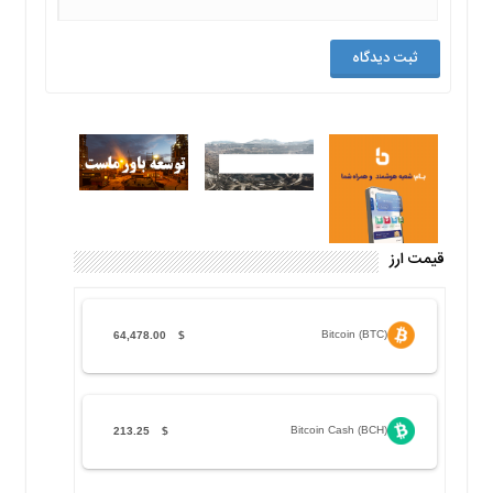
قیمت ارز
Bitcoin (BTC)
64,478.00
$
Bitcoin Cash (BCH)
213.25
$