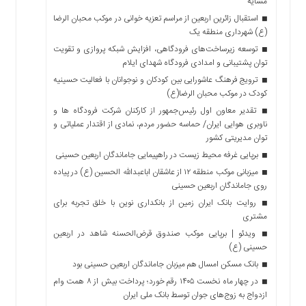
مشایه
استقبال زائرین اربعین از مراسم تعزیه خوانی در موکب محبان الرضا
(ع) شهرداری منطقه یک
توسعه زیرساخت‌های فرودگاهی، افزایش شبکه پروازی و تقویت
توان پشتیبانی و امدادی فرودگاه شهدای ایلام
ترویج فرهنگ عاشورایی بین کودکان و نوجوانان با فعالیت حسینیه
کودک در موکب محبان الرضا(ع)
تقدیر معاون اول رئیس‌جمهور از کارکنان شرکت فرودگاه ها و
ناوبری هوایی ایران/ حماسه حضور مردم، نمادی از اقتدار عملیاتی و
توان مدیریتی کشور
برپایی غرفه محیط زیست در راهپیمایی جاماندگان اربعین حسینی
میزبانی موکب منطقه ۱۲ از عاشقان اباعبدالله الحسین (ع) در پیاده
روی جاماندگان اربعین حسینی
روایت بانک ایران زمین از بانکداری نوین با خلق تجربه برای
مشتری
ویدئو | برپایی موکب صندوق قرض‌الحسنه شاهد در اربعین
حسینی (ع)
بانک مسکن امسال هم میزبان جاماندگان اربعین حسینی بود
در چهار ماه نخست ۱۴۰۵ رقم خورد؛ پرداخت بیش از ۸ همت وام
ازدواج به زوج‌های جوان توسط بانک ملی ایران