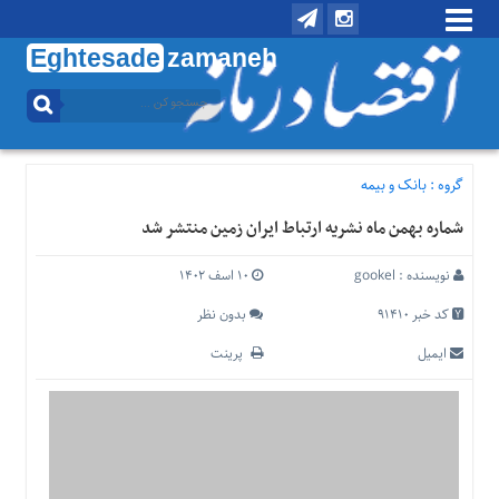
Eghtesade
zamaneh
منوی
بالا
تماس
با
گروه :
بانک و بیمه
ما
شماره بهمن ماه نشریه ارتباط ایران زمین منتشر شد
درباره
ما
نویسنده :
gookel
۱۰ اسف ۱۴۰۲
منوی
اصلی
کد خبر 91410
بدون نظر
خانه
ایمیل
پرینت
اقتصادی
اجتماعی
بین
الملل