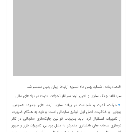
اقتصادی
اجتماعی
فرهنگ
و
هنر
بورس
بانک
و
بیمه
صنعت
و
معدن
اقتصادزمانه : شماره بهمن ماه نشریه ارتباط ایران زمین منتشر شد.
نفت
سرمقاله: چابک سازی و تغییر نرم؛ سرآغاز تحولات مثبت در نهادهای مالی
و
انرژی
حرکت، قدرت و شجاعت در پیاده سازی ایده های جدید؛ همچنین
پویایی و خلاقیت، اصل اول توفیق سازمانی است و باید به هنگام ضرورت
فناوری
از تغییرات استقبال کرد. باید پذیرفت قوانین چابکسازی سازمانی در کنار
منظقه
نوسازی سامانه های بانکداری متمرکز، به دلیل پویایی تغییرات بازار و ظهور
آزاد