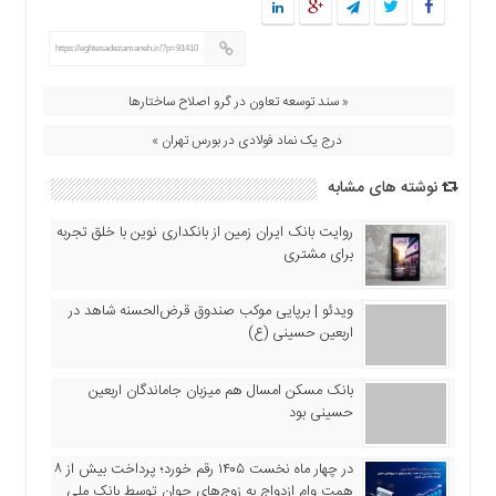
اقتصادی
فرهنگ
https://eghtesadezamaneh.ir/?p=91410
و
هنر
« سند توسعه تعاون در گرو اصلاح ساختارها
بین
درج یک نماد فولادی در بورس تهران »
الملل
یادداشت
نوشته های مشابه
چند
روایت بانک ایران زمین از بانکداری نوین با خلق تجربه
رسانه
برای مشتری
یادداشت
ویدئو | برپایی موکب صندوق قرض‌الحسنه شاهد در
اربعین حسینی (ع)
بانک مسکن امسال هم میزبان جاماندگان اربعین
حسینی بود
در چهار ماه نخست ۱۴۰۵ رقم خورد؛ پرداخت بیش از ۸
همت وام ازدواج به زوج‌های جوان توسط بانک ملی