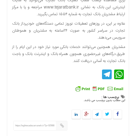
برای مشاهده لیست شعب کشیک بانک تجارت می‌توانید به سایت
دسترسی
اینترنتی این بانک به نشانی www.tejaratbank.ir مراجعه و یا با مرکز
سریع
ارتباط مشتریان بانک تجارت به شماره ۱۵۵۴ تماس بگیرید.
تماس
علاوه بر این، در روزهای تعطیلات نوروز تمامی دستگاه‌های خودپرداز بانک
با
تجارت در سراسر کشور به صورت ۲۴ساعته به مشتریان و هموطنان
ما
سرویس می‌دهند.
درباره
مشتریان همچنین می‌توانند خدمات بانکی مورد نیاز خود در این ایام را از
ما
طریق درگاه‌های غیرحضوری همچون همراه بانک و اینترنت بانک و باجت
کتاب
بانک تجارت به آسانی دریافت کنند.
پلیس،امنیت
Telegram
WhatsApp
و
جامعه
گرایی
به
چاپ
برچسب ها :
این مطلب بدون برچسب می باشد.
رسید
اخبار
سایت
https://eghtesadezamaneh.ir/?p=92988
اجتماعی