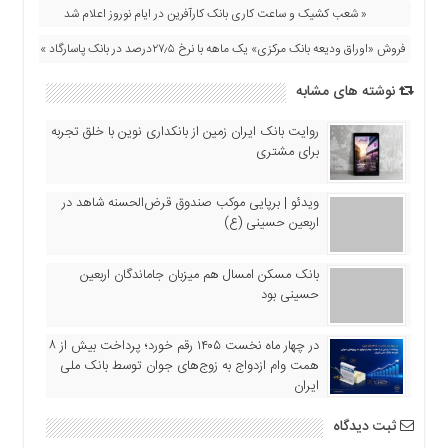
اقتصادی
« شعب کشیک و ساعت کاری بانک کارآفرین در ایام نوروز اعلام شد
فرهنگ
فروش «اوراق ودیعه بانک مرکزی» یک ماهه با نرخ ۲۷٫۵درصد در بانک پاسارگاد »
و
هنر
نوشته های مشابه
بین
روایت بانک ایران زمین از بانکداری نوین با خلق تجربه
الملل
برای مشتری
یادداشت
چند
ویدئو | برپایی موکب صندوق قرض‌الحسنه شاهد در
رسانه
اربعین حسینی (ع)
یادداشت
بانک مسکن امسال هم میزبان جاماندگان اربعین
حسینی بود
در چهار ماه نخست ۱۴۰۵ رقم خورد؛ پرداخت بیش از ۸
همت وام ازدواج به زوج‌های جوان توسط بانک ملی
ایران
ثبت دیدگاه