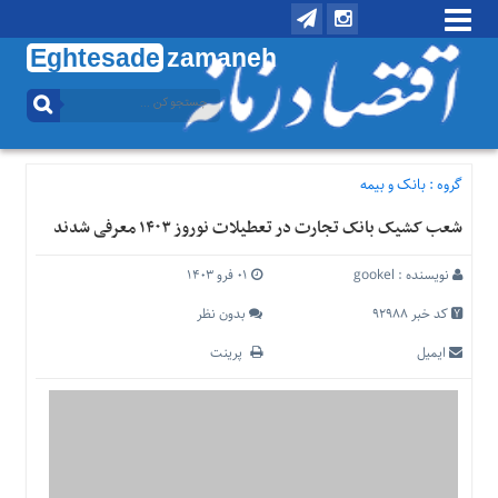
Eghtesade
zamaneh
منوی
بالا
تماس
با
گروه :
بانک و بیمه
ما
شعب کشیک بانک تجارت در تعطیلات نوروز ۱۴۰۳ معرفی شدند
درباره
ما
نویسنده :
gookel
۰۱ فرو ۱۴۰۳
منوی
اصلی
کد خبر 92988
بدون نظر
خانه
ایمیل
پرینت
اقتصادی
اجتماعی
بین
الملل