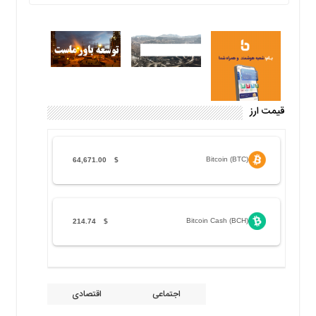
قیمت ارز
Bitcoin (BTC)
64,671.00
$
Bitcoin Cash (BCH)
214.74
$
اجتماعی
اقتصادی