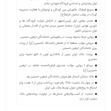
توان پشتیبانی و امدادی فرودگاه شهدای ایلام
ترویج فرهنگ عاشورایی بین کودکان و نوجوانان با فعالیت حسینیه
کودک در موکب محبان الرضا(ع)
تقدیر معاون اول رئیس‌جمهور از کارکنان شرکت فرودگاه ها و
ناوبری هوایی ایران/ حماسه حضور مردم، نمادی از اقتدار عملیاتی و
توان مدیریتی کشور
برپایی غرفه محیط زیست در راهپیمایی جاماندگان اربعین حسینی
میزبانی موکب منطقه ۱۲ از عاشقان اباعبدالله الحسین (ع) در پیاده
روی جاماندگان اربعین حسینی
روایت بانک ایران زمین از بانکداری نوین با خلق تجربه برای
مشتری
ویدئو | برپایی موکب صندوق قرض‌الحسنه شاهد در اربعین
حسینی (ع)
بانک مسکن امسال هم میزبان جاماندگان اربعین حسینی بود
در چهار ماه نخست ۱۴۰۵ رقم خورد؛ پرداخت بیش از ۸ همت وام
ازدواج به زوج‌های جوان توسط بانک ملی ایران
حمایت از کسب‌وکارهای استان‌ها در اولویت برنامه‌های بانک
تجارت قرار دارد