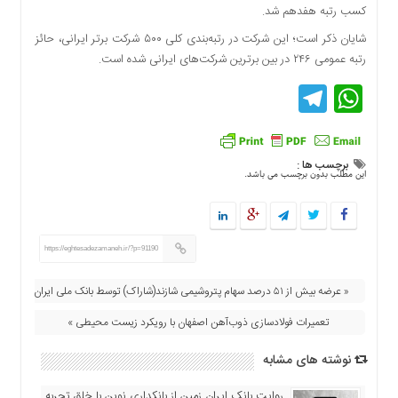
کسب رتبه هفدهم شد.
دسترسی
سریع
شایان ذکر است؛ این شرکت در رتبه‌بندی کلی ۵۰۰ شرکت برتر ایرانی، حائز
تماس
رتبه عمومی ۲۴۶ در بین برترین شرکت‌های ایرانی شده است.
با
Telegram
WhatsApp
ما
درباره
ما
برچسب ها :
کتاب
این مطلب بدون برچسب می باشد.
پلیس،امنیت
و
جامعه
گرایی
https://eghtesadezamaneh.ir/?p=91190
به
چاپ
« عرضه بیش از ۵۱ درصد سهام پتروشیمی شازند(شاراک) توسط بانک ملی ایران
رسید
تعمیرات فولادسازی ذوب‌آهن اصفهان با رویكرد زیست محیطی »
اخبار
سایت
نوشته های مشابه
اجتماعی
روایت بانک ایران زمین از بانکداری نوین با خلق تجربه