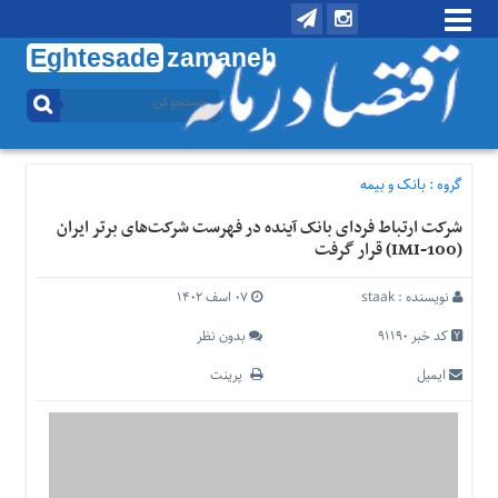
Eghtesade
zamaneh
منوی
بالا
تماس
با
گروه :
بانک و بیمه
ما
شرکت ارتباط فردای بانک آینده در فهرست شرکت‌های برتر ایران
درباره
(IMI-100) قرار گرفت
ما
منوی
نویسنده :
staak
۰۷ اسف ۱۴۰۲
اصلی
کد خبر 91190
بدون نظر
خانه
ایمیل
پرینت
اقتصادی
اجتماعی
بین
الملل