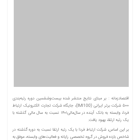
اقتصادی
اجتماعی
فرهنگ
و
هنر
بورس
بانک
و
بیمه
صنعت
و
معدن
نفت
اقتصادزمانه : بر مبنای نتایج منتشر شده بیست‌وششمین دوره رتبه‌بندی
و
۵۰۰ شرکت برتر ایرانی (IMI100)، جایگاه شرکت تجارت الکترونیک ارتباط
انرژی
فردا، وابسته به بانک آینده در سال‌مالی۱۴۰۱ نسبت به سال مالی گذشته با
فناوری
یک رتبه ارتقا، بهبود یافت.
منظقه
بر این اساس، شرکت ارتباط فردا با یک رتبه ارتقا نسبت به دوره گذشته در
آزاد
شاخص بازده فروش در گروه تخصصی رایانه و فعالیت‌های وابسته، موفق به