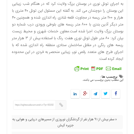
به اجرای تونل نوری در بوستان بزرگ ولایت کرد که در هنگام شب زیبایی
دسترسی
این بوستان را دوچندان می کند. به گفته این مسئول این تونل ۴۰ متری با
سریع
هزار و ۲۰۰ متر ریسه در مجاورت قلعه شادی راه اندازی شده و همچنین ۴۰
تماس
متر دیگر آذین بندی با ۸۰۰ متر ریسه های بلوطی ورودی درب شماره دو
با
بوستان بزرگ ولایت اجرا شده است.معاون خدمات شهری و محیط زیست
ما
بیان کرد: ۸۰ متر طول تونل نوری هفت رنگ با استفاده بیش از ۳ هزار متر
درباره
ریسه های رنگی در مقابل ساختمان ستادی منطقه راه اندازی شده که با
ما
اجرای طرح های متعدد رقص نور، زیبایی منحصر به فردی در این محدوده
کتاب
ایجاد کرده است.
پلیس،امنیت
و
جامعه
برچسب ها :
این مطلب بدون برچسب می باشد.
گرایی
به
چاپ
رسید
https://eghtesadezamaneh.ir/?p=93192
اخبار
سایت
« سفر بیش از ۹۱ هزار نفر از گردشگران نوروزی از مسیرهای دریایی و هوایی به
جزیره کیش
اجتماعی