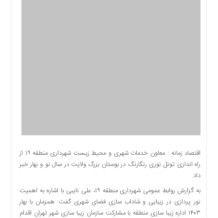
اقتصادی
اجتماعی
فرهنگ
و
هنر
بورس
بانک
و
بیمه
صنعت
و
معدن
نفت
اقتصاد زمانه : معاون خدمات شهری و محیط زیست شهرداری منطقه ۱۹ از
و
راه اندازی تونل نوری رنگارنگ در بوستان بزرگ ولایت در سال نو و بهار خبر
انرژی
داد.
فناوری
به گزارش روابط عمومی شهرداری منطقه ۱۹، علی نایبی با اشاره به اهمیت
منظقه
نور پردازی در زیبایی و شاداب سازی فضای شهری گفت: همزمان با بهار
آزاد
۱۴۰۳ اداره زیبا سازی منطقه با مشارکت سازمان زیبا سازی شهر تهران اقدام