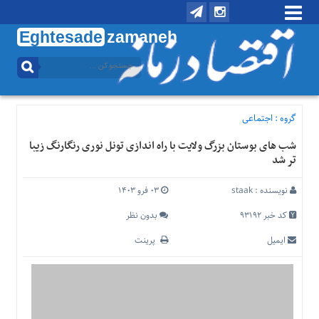
Eghtesade
zamaneh
منوی
بالا
تماس
با
گروه :
اجتماعی
ما
شب های بوستان بزرگ ولایت با راه اندازی تونل نوری رنگارنگ زیبا
درباره
تر شد
ما
منوی
نویسنده :
staak
۰۳ فرو ۱۴۰۳
اصلی
کد خبر 93192
بدون نظر
خانه
ایمیل
پرینت
اقتصادی
اجتماعی
بین
الملل