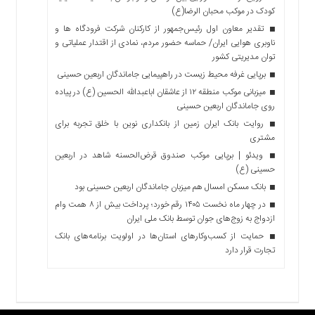
کودک در موکب محبان الرضا(ع)
تقدیر معاون اول رئیس‌جمهور از کارکنان شرکت فرودگاه ها و
ناوبری هوایی ایران/ حماسه حضور مردم، نمادی از اقتدار عملیاتی و
توان مدیریتی کشور
برپایی غرفه محیط زیست در راهپیمایی جاماندگان اربعین حسینی
میزبانی موکب منطقه ۱۲ از عاشقان اباعبدالله الحسین (ع) در پیاده
روی جاماندگان اربعین حسینی
روایت بانک ایران زمین از بانکداری نوین با خلق تجربه برای
مشتری
ویدئو | برپایی موکب صندوق قرض‌الحسنه شاهد در اربعین
حسینی (ع)
بانک مسکن امسال هم میزبان جاماندگان اربعین حسینی بود
در چهار ماه نخست ۱۴۰۵ رقم خورد؛ پرداخت بیش از ۸ همت وام
ازدواج به زوج‌های جوان توسط بانک ملی ایران
حمایت از کسب‌وکارهای استان‌ها در اولویت برنامه‌های بانک
تجارت قرار دارد