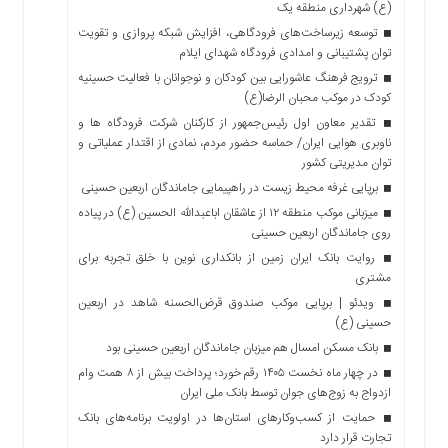
(ع) شهرداری منطقه یک
توسعه زیرساخت‌های فرودگاهی، افزایش شبکه پروازی و تقویت
توان پشتیبانی و امدادی فرودگاه شهدای ایلام
ترویج فرهنگ عاشورایی بین کودکان و نوجوانان با فعالیت حسینیه
کودک در موکب محبان الرضا(ع)
تقدیر معاون اول رئیس‌جمهور از کارکنان شرکت فرودگاه ها و
ناوبری هوایی ایران/ حماسه حضور مردم، نمادی از اقتدار عملیاتی و
توان مدیریتی کشور
برپایی غرفه محیط زیست در راهپیمایی جاماندگان اربعین حسینی
میزبانی موکب منطقه ۱۲ از عاشقان اباعبدالله الحسین (ع) در پیاده
روی جاماندگان اربعین حسینی
روایت بانک ایران زمین از بانکداری نوین با خلق تجربه برای
مشتری
ویدئو | برپایی موکب صندوق قرض‌الحسنه شاهد در اربعین
حسینی (ع)
بانک مسکن امسال هم میزبان جاماندگان اربعین حسینی بود
در چهار ماه نخست ۱۴۰۵ رقم خورد؛ پرداخت بیش از ۸ همت وام
ازدواج به زوج‌های جوان توسط بانک ملی ایران
حمایت از کسب‌وکارهای استان‌ها در اولویت برنامه‌های بانک
تجارت قرار دارد