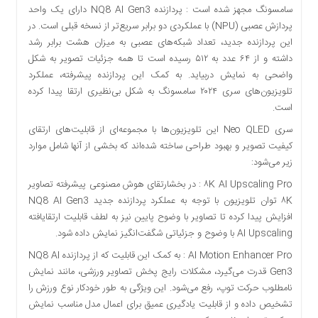
اقتصادی
سامسونگ مجهز شده است : پردازنده NQ8 AI Gen3 دارای یک واحد
پردازش عصبی (NPU) با عملکردی دو برابر سریع‌تر از نسخه قبلی است. در
فرهنگ
این پردازنده جدید، تعداد شبکه‌های عصبی به میزان هشت برابر رشد
و
داشته و از ۶۴ عدد به ۵۱۲ رسیده است تا همه جزئیات تصویر به شکل
هنر
واضحی به نمایش دربیاید. به کمک این پردازنده پیشرفته، عملکرد
بین
تلویزیون‌های سری ۲۰۲۴ سامسونگ به شکل بی‌نظیری ارتقا پیدا کرده
الملل
است.
یادداشت
سری Neo QLED این تلویزیون‌ها با مجموعه‌ای از قابلیت‌های ارتقای
چند
کیفیت تصویر و بهبود طراحی ساخته شده‌اند که بخشی از آنها شامل موارد
رسانه
زیر می‌شود:
یادداشت
۸K AI Upscaling Pro : در بخشارتقای هوش مصنوعی پیشرفته تصاویر
۸K توان تلویزیون با توجه به عملکرد پردازنده جدید NQ8 AI Gen3
افزایش پیدا کرده تا تصاویر با وضوح پایین نیز به لطف قابلیت ارتقایافته
AI Upscaling با وضوح و جزئیاتی شگفت‌انگیز نمایش داده شود.
AI Motion Enhancer Pro : به کمک این قابلیت که از پردازنده NQ8 AI
Gen3 قدرت می‌گیرد، مشکلات رایج پخش تصاویر ورزشی، مانند نمایش
نامطلوب حرکت توپ، رفع می‌شود. این ویژگی به طور خودکار نوع ورزش را
تشخیص داده و از قابلیت یادگیری عمیق برای اعمال مدل مناسب نمایش