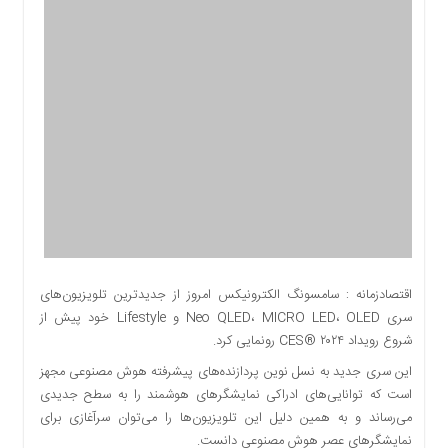
اقتصادی
اجتماعی
فرهنگ
و
هنر
بورس
بانک
و
بیمه
صنعت
و
معدن
اقتصادزمانه : سامسونگ الکترونیکس امروز از جدیدترین تلویزیو‌ن‌های
نفت
سری Neo QLED، MICRO LED، OLED و Lifestyle خود پیش از
و
شروع رویداد CES® ۲۰۲۴ رونمایی کرد.
انرژی
این سری جدید به نسل نوین پردازنده‌های پیشرفته هوش مصنوعی مجهز
فناوری
است که توانایی‌های ادراکی نمایشگرهای هوشمند را به سطح جدیدی
منظقه
می‌رساند و به همین دلیل این تلویزیون‌ها را می‌توان سرآغازی برای
آزاد
نمایشگرهای عصر هوش مصنوعی دانست.