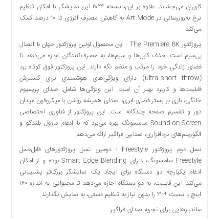
کاربران می‌چشاند. علاوه بر این، نسخه ۲۰۲۴ این نمایشگر با امکان تنظیم
نرخ به‌روزرسانی در Art Mode به کاهش مصرف انرژی تا ۱۰ درصد کمک
می‌کند.
پروژکتور The Premiere 8K : این محصول اولین پروژکتور جهان با اتصال
بی‌سیم است. حذف کابل‌ها و سیم‌ها، به مصرف‌کنندگان اجازه می‌دهد تا
فضای زندگی خود را مرتب و منظم نگه دارند. این پروژکتور فوق کوتاه برد
(ultra-short throw) دارای ویژگی‌های هوشمندی برای گسترش
قابلیت‌ها و کاربرد بهتر آن است. این ویژگی‌ها شامل: صدای پریمیوم
خانگی، بازی بر بستر فضای ابری، صدای همیشه روشن با میکروفون میدان
دور و تقسیم صفحه چندگانه است. این پروژکتور از فناوری اختصاصی
Sound-on-Screen سامسونگ بهره می‌برد که با ادغام ماژول بلندگو و
الگوریتم‌های نرم‌افزاری، صدایی فراگیر ارائه می‌دهد.
نسل دوم پروژکتور Freestyle : دومین نسل پروژکتورهای قابل‌حمل
Freestyle سامسونگ، دارای Smart Edge Blending بوده و از امکان
ادغام یکپارچه دو دستگاه برای ایجاد یک نمایشگر بزرگ‌تر پشتیبانی
می‌کند. این قابلیت، به دو دستگاه اجازه می‌دهد تا محتوایی به اندازه ۱۶۰
اینچ با نسبت ۲۱:۹ را بدون نیاز به تنظیم دستی، به نمایش بگذارند.
ساندبارهایی برای تجربه صدای فراگیر