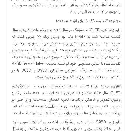
نتیجه احتمال وقوع کاهش روشنایی که کاربران در نمایشگرهای معمولی آن
را تجربه می‌کنند، به حداقل می‌رسد.
مجموعه گسترده OLED برای انواع سلیقه‌ها
تلویزیون‌های OLED سامسونگ در سال ۲۰۲۴ بر پایه میراث مدل‌های سال
گذشته ساخته شده‌اند. S95D یک بوم بسیار بزرگ ۷۷ اینچی است که
جزییات بیشتر و نرخ فریم بالاتری را به نمایش می‌گذارد و ویدیوها را با
رنگ‌های زنده و درخشان نمایش می‌دهد. این نمایشگر ۲۰ درصد روشن‌تر
از مدل‌های قبلی است و با رنگ مشکی عمیق و غنی و همچنین دقت رنگ
تقویت‌شده با هوش مصنوعی خود توانسته تاییدیه Pantone Validated
را دریافت کند. سامسونگ همچنین مدل‌های S90D و S85D را در
اندازه‌های مختلف از ۴۲ اینچ تا ۸۳ اینچ معرفی کرده است.
فناوری جدید OLED Glare Free که به‌طور خاص برای نمایشگرهای
OLED سال ۲۰۲۴ سامسونگ طراحی شده است، با حفظ دقت رنگ و
وضوح تصویر و کاهش بازتاب‌ها، تجربه تماشای همه‌جانبه‌ای را حتی در
نور روز تضمین می‌کند. با بهینه‌سازی پنل OLED و به لطف یک لایه
پوششی جدید، تعادل مناسبی بین بازتاب و درخشش نور ایجاد شده است.
تلویزیون S95D با موتورهای پیشرفته و اختصاصی کیفیت تصویر خود،
ضمن حفظ بخش روشن تصاویر، نقاط تیره عمیق‌تر و رنگ‌ها را به شکل