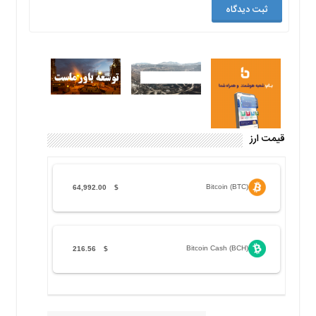
قیمت ارز
Bitcoin (BTC)
64,992.00
$
Bitcoin Cash (BCH)
216.56
$