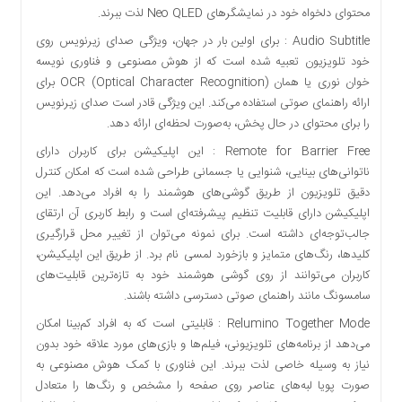
محتوای دلخواه خود در نمایشگرهای Neo QLED لذت ببرند.
Audio Subtitle : برای اولین بار در جهان، ویژگی صدای زیرنویس روی
خود تلویزیون تعبیه شده است که از هوش مصنوعی و فناوری نویسه‌
خوان نوری یا همان OCR (Optical Character Recognition) برای
ارائه راهنمای صوتی استفاده می‌کند. این ویژگی قادر است صدای زیرنویس
را برای محتوای در حال پخش، به‌صورت لحظه‌ای ارائه دهد.
Remote for Barrier Free : این اپلیکیشن برای کاربران دارای
ناتوانی‌های بینایی، شنوایی یا جسمانی طراحی شده است که امکان کنترل
دقیق‌ تلویزیون از طریق گوشی‌های هوشمند را به افراد می‌دهد. این
اپلیکیشن دارای قابلیت تنظیم پیشرفته‌ای است و رابط کاربری آن ارتقای
جالب‌توجه‌ای داشته است. برای نمونه می‌توان از تغییر محل قرارگیری
کلیدها، رنگ‌های متمایز و بازخورد لمسی نام برد. از طریق این اپلیکیشن،
کاربران می‌توانند از روی گوشی هوشمند خود به تازه‌ترین قابلیت‌های
سامسونگ مانند راهنمای صوتی دسترسی داشته باشند.
Relumino Together Mode : قابلیتی است که به افراد کم‌بینا امکان
می‌دهد از برنامه‌های تلویزیونی، فیلم‌ها و بازی‌های مورد علاقه خود بدون
نیاز به وسیله خاصی لذت ببرند. این فناوری با کمک هوش مصنوعی به
صورت پویا لبه‌های عناصر روی صفحه را مشخص و رنگ‌ها را متعادل