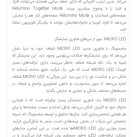
می‌کند. بدین ترتیب کاربرانی که دارای ضعف بینایی هستند، می‌توانند افراد
و اشیا را با وضوح بیشتری ببینند. Relumino Together Mode
صفحه‌های استاندارد و Relumino Mode صفحه‌‌های کنار هم را نمایش
می‌دهد تا افراد کم‌بینا و خانواده‌هایشان بتوانند با یکدیگر تلویزیون تماشا
کنند.
MICRO LED: عبور از مرزهای فناوری نمایشگر
سامسونگ با فناوری جدید MICRO LED شفاف خود، به دنیا نشان
می‌دهد که برای نمایشگرها امکانات بی‌نهایتی وجود دارد. این نمایشگر که
شبیه به یک تکه شیشه شفاف به‌نظر می‌رسد، دارای تراشه‌های بسیار
کوچک MICRO LED است که طی یک فرآیند دقیق ساخته شده‌اند تا
امکان درز و شکست نور را از بین ببرد. این ویژگی به MICRO LED شفاف
اجازه می‌دهد تا بدون محدودیت و مانعی تصاویری واضح و شفاف در
محیط‌های مختلف خانگی و تجاری به نمایش بگذارد.
MICRO LED یک فناوری نمایشگر بسیار نوآورانه است که با طراحی
ماژولار خود به کاربران امکان می‌دهد شکل، اندازه و نسبت صفحه‌ها را برای
هر فضایی شخصی‌سازی کنند. سال‌ها تحقیق و توسعه سامسونگ که نتیجه
تخصص این شرکت در بخش نیمه‌هادی است، منجر به شکل‌گیری فرآیند
بسیار موثری برای MICRO LEDها شده است. بر این اساس، مدارهای
عملکرد تراشه‌های LED، به‌طور مستقیم روی شیشه قرار می‌گیرند و در