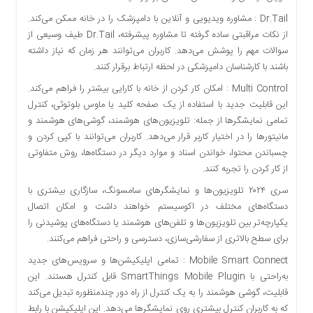
Dr.Tail : مشاوره ویدیویی و آنلاین با دامپزشک را در خانه ممکن می‌کند.
از نکات مراقبتی ساده گرفته تا مشاوره پیشرفته، Dr.Tail طیف وسیعی از
سوالات مهم را پوشش می‌دهد. کاربران می‌توانند هر زمان که نیاز داشته
باشند با کارشناسان دامپزشکی در لحظه ارتباط برقرار کنند.
Multi Control : امکان کار کردن از خانه با کارایی بیشتر را فراهم می‌کند.
این قابلیت جدید با استفاده از یک صفحه کلید یا ماوس بلوتوثی، کنترل
تمامی نمایشگرها از جمله: تلویزیون‌های هوشمند، گوشی‌های هوشمند و
مانیتورها را در اختیار کاربر قرار می‌دهد. کاربران می‌توانند با کپی کردن و
چسباندن محتوا، خواندن اسناد و موارد دیگر در دستگاه‌ها، روش متفاوتی
از کار کردن را تجربه کنند.
سری ۲۰۲۴ تلویزیون‌ها و نمایشگرهای سامسونگ، سازگاری بیشتری با
دستگاه‌های مختلف در اکوسیستم خواهند داشت و امکان اتصال
یکپارچه‌تر بین تلویزیون‌ها و تلفن‌های هوشمند یا دستگاه‌های پوشیدنی را
برای سطح بالاتری از سفارشی‌سازی، دسترسی و راحتی فراهم می‌کنند.
Mobile Smart Connect : تمامی اپلیکیشن‌ها و سرویس‌های جدید
به‌راحتی با SmartThings Mobile Plugin قابل کنترل هستند. این
قابلیت، گوشی هوشمند را به یک کنترل از راه دور چندمنظوره تبدیل می‌کند
که به کاربران کنترل بیشتری روی نمایشگرها می‌دهد. این اپلیکیشن با رابط