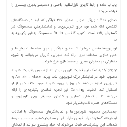
پاپ‌آپ ساده و رابط کاربری قابل‌تنظیم، راحتی و دسترسی‌پذیری بیشتری را
فراهم می‌کند.
صدای ۳۶۰ : ویژگی صوتی صدای ۳۶۰ فراگیر که قبلا در دستگاه‌های
گلکسی ارائه شده بود، برای تلویزیون‌ها و نمایشگرهای سامسونگ نیز
گسترش یافته است. اکنون، گلکسی Buds سامسونگ به‌طور یکپارچه به
ت
لویزیون‌ها متصل می‌شود تا صدای فراگیر را برای فیلم‌ها، نمایش‌ها و
حتی عناوین مختلف بازی ارائه کند. بنابراین، کاربران می‌توانند به شیوه
متفاوتی در محتوای بصری و محیط بازی غرق شوند.
Vibrary : به کمک این قابلیت کاربران می‌توانند از تصاویر باکیفیت هنرمند
محبوب خود در نمایشگر بزرگ تلویزیون لذت ببرند. Ambient Mode به
تلویزیون اجازه می‌دهد هر روز با چهره هنرمند مورد علاقه کاربر از او
استقبال کند. قابلیت Casting نیز تجربه تماشای یکپارچه‌ای را ارائه
می‌دهد تا از تماشای تصاویر و شنیدن موسیقی روی تلویزیون و
دستگاه‌های همراه لذت‌بخش‌تر شود.
جدیدترین مجموعه تلویزیون‌ها و نمایشگرهای سامسونگ با امکانات
ارتقایافته گسترده برای کاربران دارای انواع محدودیت‌های جسمانی عرضه
شده‌اند. این پیشرفت‌ها باعث می‌شوند که افراد بیشتری بتوانند از تماشای