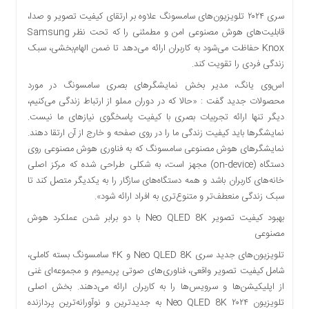
دسترسی
سری ۲۰۲۴ تلویزیون‌های سامسونگ علاوه بر ارتقای کیفیت تصویر و صدا،
سریع
قابلیت‌های هوش مصنوعی امن و مطمئنی را که تحت نظر Samsung
تماس
Knox حفاظت می‌شود به کاربران ارائه می‌دهد تا ضمن الهام‌بخشی، سبک
با
زندگی فردی را تقویت کند.
ما
اس‌وی یانگ، مدیر بخش نمایشگرهای بصری سامسونگ در مورد
درباره
محصولات جدید گفت : «حالا که در دوران مملو از ارتباط زندگی می‌کنیم،
ما
دیگر تنها ارائه تجربیات بصری با کیفیت پاسخگوی نیازهای ما نیست.
کتاب
نمایشگرها باید کیفیت زندگی ما را در روی صفحه و خارج از آن ارتقا دهند.
پلیس،امنیت
نمایشگرهای هوش مصنوعی سامسونگ که به فناوری هوش مصنوعی روی
و
دستگاه (on-device) مجهز است، به شکلی طراحی شده که مرکز اصلی
جامعه
خانه‌های کاربران باشد و همه دستگاه‌های سازگار را به یکدیگر متصل کند تا
گرایی
سبک زندگی منعطف‌تر و متنوع‌تری به افراد ارائه شود».
به
بهبود کیفیت تصویر Neo QLED 8K با دو برابر شدن عملکرد هوش
چاپ
مصنوعی
رسید
تلویزیون‌های جدید سری Neo QLED 8K و ۴K سامسونگ بسته کاملی،
اخبار
شامل کیفیت تصویر واقعی، فناوری‌های صوتی پریمیوم و مجموعه‌ای غنی
سایت
از اپلیکیشن‌ها و سرویس‌ها را به کاربران ارائه می‌دهند. بخش اصلی
اجتماعی
تلویزیون ۲۰۲۴ Neo QLED 8K به جدیدترین و نوآورانه‌ترین پردازنده