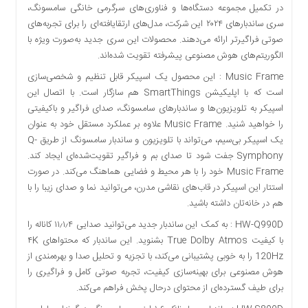
در تکمیل مجموعه دستگاه‌ها و فناوری‌های سرگرمی خانگی سامسونگ،
سری ساندبارهای ۲۰۲۴ این شرکت، مدل‌های ارتقایافته‌ای را برای تجربه‌های
صوتی فراگیرتر ارائه می‌دهند. محصولات این سری جدید به‌صورت ویژه با
الگوریتم‌های هوش مصنوعی پیشرفته تقویت شده‌اند.
Music Frame : این محصول یک اسپیکر قابل تنظیم و شخصی‌سازی
است که با اپلیکیشن SmartThings هم سازگار است. با اتصال این
اسپیکر به تلویزیون‌ها و ساندبارهای سامسونگ، صدای فراگیر و باکیفیتی
را خواهید شنید. Music Frame علاوه بر عملکرد مستقل خود به ‌عنوان
یک اسپیکر بی‌سیم، می‌تواند با تلویزیون و ساندبار سامسونگ از طریق Q-
Symphony جفت شود تا صدای بم و فراگیر تقویت‌شده‌ای ایجاد کند.
Music Frame خود را با هر محیط و فضایی هماهنگ می‌کند. در صورت
استتار این اسپیکر در قاب‌های نقاشی مدرن، می‌توانید نما و صدای زیبا را با
هم در خانه‌تان داشته باشید.
HW-Q990D : به کمک این ساندبار جدید می‌توانید صدایی ۱۱٫۱٫۴ کاناله را
با کیفیت True Dolby Atmos بشنوید. این ساندبار که محتواهای ۴K
120Hz را به خوبی پشتیبانی می‌کند، با تجزیه و تحلیل صدا و بهره‌مندی از
هوش مصنوعی برای بهینه‌سازی کیفیت، تجربه صوتی کامل و فراگیری را
برای طیف گسترده‌ای از محتوای درحال پخش فراهم می‌کند.