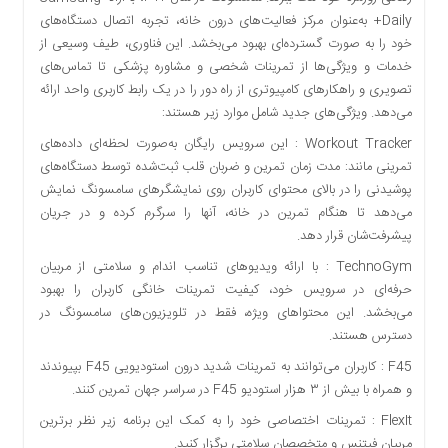
Daily+ به‌عنوان مرکز فعالیت‌های درون خانه، تجربه اتصال دستگاه‌های
خود را به صورت گسترده‌ای بهبود می‌بخشد. این فناوری، طیف وسیعی از
خدمات و ویژگی‌ها از تمرینات شخصی و مشاوره پزشکی تا تماس‌های
تصویری و راهکارهای کامپیوتری از راه دور را در یک رابط کاربری واحد ارائه
می‌دهد. ویژگی‌های جدید شامل موارد زیر هستند:
Workout Tracker : این سرویس رایگان به‌صورت لحظه‌ای داده‌های
تمرینی مانند: مدت زمان تمرین و ضربان قلب ثبت‌شده توسط دستگاه‌های
پوشیدنی را در بالای محتوای کاربران روی نمایشگرهای سامسونگ نمایش
می‌دهد تا هنگام تمرین در خانه، آنها را سرگرم کرده و در جریان
پیشرفت‌شان قرار دهد.
TechnoGym : با ارائه ویدیوهای تناسب اندام و سلامتی از مربیان
حرفه‌ای در سرویس خود، کیفیت تمرینات خانگی کاربران را بهبود
می‌بخشد. این محتواهای ویژه، فقط در تلویزیون‌های سامسونگ در
دسترس هستند.
F45 : کاربران می‌توانند به تمرینات شدید درون استودیویی F45 بپیوندند
و همراه با بیش از ۳ هزار استودیو F45 در سراسر جهان تمرین کنند.
FlexIt : تمرینات اختصاصی خود را به کمک این برنامه زیر نظر برترین
مربیان فیتنس و متخصصان سلامتی برگزار کنید.