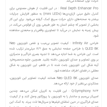
حرکت توپ استفاده می‌کند.
Real Depth Enhancer Pro : در این قابلیت از هوش مصنوعی برای
کنترل دقیق مینی ال‌ای‌دی‌ها (mini LEDs) به منظور افزایش جزئیات
بیشتر به صحنه‌های دارای حرکت سریع کمک گرفته می‌شود. برای این کار
بخشی از تصویر که چشم انسان به طور طبیعی روی آن فوکوس می‌کند، در
پیش زمینه به نمایش در می‌آید تا تصاویری واقعی‌تر و سه‌بعدی مشاهده
شود.
طراحی Infinity Air : کیفیت تصویر بی‌عیب و نقص تلویزیون‌ Neo
QLED 8K با طراحی صفحه نمایشی به عمق ۱۲٫۹ میلی‌متر ترکیب شده
است. این طراحی به شما اجازه می‌دهد تا تجربه بصری فراگیر و متمرکزی
بر روی تصاویر و صدای تلویزیون داشته باشید. همچین جلوه منحصربه‌فرد
آینه شکل این تلویزیون باعث شده تا در ظاهر، این تلویزیون به شکل
معلقی در فضای اطراف مشاهده شود.
صدای تلویزیون Neo QLED 8K همانند کیفیت تصاویر این تلویزیون،
عملکردی بی‌نظیر از خود ارائه می‌دهد.
۲۰۲۴ Q-Symphony : این قابلیت به کاربران امکان می‌دهد چندین
اسپیکر بی‌سیم و ساندبار را به تلویزیون یا پروژکتور وصل کنند و از کیفیت
صدای فراگیری در حین تماشای فیلم‌ها و سریال‌ها لذت ببرند. به کمک این