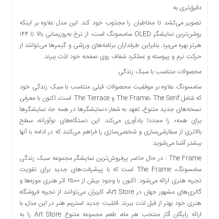
دقیق‌تری به
تصویر می‌کشد تا مخاطبان را مجذوب خود کند. این مدل علاوه بر اینکه
روشن‌ترین نمایشگر OLED سامسونگ است، از نرخ به‌روزرسانی بالا تا ۱۴۴
هرتز بهره می‌برد. بنابراین طرفداران برنامه‌های ورزشی و گیمرها می‌توانند از
حرکت نرم و پیوسته و عملکرد شفاف روی صفحه خود لذت ببرند.
محصولات متناسب با سبک زندگی
سامسونگ علاوه بر موفقیت محصولات قبلی متناسب با سبک زندگی خود
که شامل The Frame، The Serif و The Terrace است، اکنون با معرفی
نسخه‌های جدید متنوع، تعهد به شعار:«نمایشگرها در همه جا، نمایشگرها
برای همه» را مجددا یادآوری می‌کند. این دستگاه‌های نوآورانه، سطح
بالاتری از سفارشی‌سازی و شخصی‌سازی را فراهم می‌کنند که در ادامه با آنها
بیشتر آشنا می‌شوید:
The Frame : در حال حاضر پرفروش‌ترین نمایشگر مجموعه سبک زندگی
سامسونگ، The Frame است که با پیشرفت‌های جدید برای تقویت
تجربه هنری ارائه می‌شود. اکنون با وجود بیش از ۲۵۰۰ اثر هنری موزه‌ها و
گالری‌های مشهور جهان در Art Store، کاربران می‌توانند از تجربه فروشگاه
هنری خود بهتر از قبل لذت ببرند. قابلیت جدید استریم هنر در این مدل، با
ارائه رایگان آثار منتخب هر ماه، طعم مجموعه متنوع Art Store را به