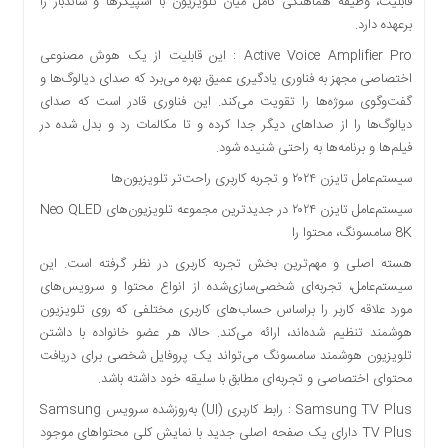
قابلیت، وظیفه هماهنگی کامل میان تلویزیون با اسپیکرها و ساندبار را
برعهده دارد.
Active Voice Amplifier Pro : این قابلیت از یک هوش مصنوعی
اختصاصی مجهز به فناوری یادگیری عمیق بهره می‌برد که صدای دیالوگ‌ها و
گفت‌وگوی سوژه‌ها را تقویت می‌کند. این فناوری قادر است که صدای
دیالوگ‌ها را از صداهای دیگر جدا کرده و تا مکالمات رد و بدل شده در
فیلم‌ها و برنامه‌ها به راحتی شنیده شود.
سیستم‌عامل تایزن ۲۰۲۴ و تجربه کاربری راحت‌تر تلویزیون‌ها
سیستم‌عامل تایزن ۲۰۲۴ در جدیدترین مجموعه تلویزیون‌های Neo QLED
8K سامسونگ، محتوا را
هسته اصلی و مهم‌ترین بخش تجربه کاربری در نظر گرفته است. این
سیستم‌عامل، تجربه‌ای شخصی‌سازی‌شده از انواع محتوا و سرویس‌های
مورد علاقه کاربر را براساس حساب‌های کاربری مختلفی که روی تلویزیون
هوشمند تنظیم شده‌اند، ارائه می‌کند. حالا، هر عضو خانواده با داشتن
تلویزیون هوشمند سامسونگ می‌تواند یک پروفایل شخصی برای دریافت
محتوای اختصاصی و تجربه‌ای مطابق با سلیقه خود داشته باشد.
Samsung TV Plus : رابط کاربری (UI) به‌روزشده سرویس Samsung
TV Plus دارای یک صفحه اصلی جدید با نمایش کلی محتواهای موجود