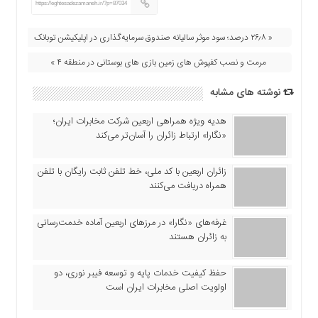
https://eghtesadezamaneh.ir/?p=87034
« ۲۶٫۸ درصد؛ سود موثر سالیانه صندوق سرمایه‌گذاری در اپلیکیشن توبانک
مرمت و نصب کفپوش های زمین بازی های بوستانی در منطقه ۴ »
نوشته های مشابه
هدیه ویژه همراهی اربعین شرکت مخابرات ایران؛
«نگارا» ارتباط زائران را آسان‌تر می‌کند
زائران اربعین با کد ملی، خط تلفن ثابت رایگان با تلفن
همراه دریافت می‌کنند
غرفه‌های «نگارا» در مرزهای اربعین آماده خدمت‌رسانی
به زائران هستند
حفظ کیفیت خدمات پایه و توسعه فیبر نوری، دو
اولویت اصلی مخابرات ایران است