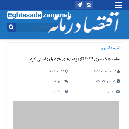
Eghtesade
zamaneh
منوی
بالا
تماس
با
گروه :
فناوری
ما
سامسونگ سری ۲۰۲۴ تلویزیون‌های خود را رونمایی کرد
درباره
ما
نویسنده :
staak
۱۹ دی ۱۴۰۲
منوی
اصلی
کد خبر 87034
بدون نظر
خانه
ایمیل
پرینت
اقتصادی
اجتماعی
بین
الملل