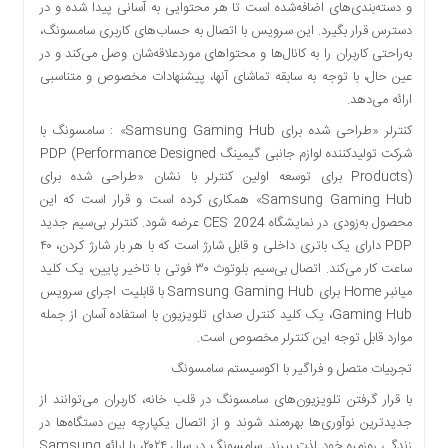
و دسته‌بندی‌های اضافه‌شده است تا هر محتوایی به آسانی پیدا شده و در
دسترس قرار بگیرد. این سرویس با اتصال به حساب‌های کاربری سامسونگ،
به‌راحتی کاربران را به کانال‌ها و محتواهای موردعلاقه‌شان وصل می‌کند و در
عین حال، با توجه به سابقه تماشای آنها، پیشنهادات مخصوص و متناسبی
ارائه می‌دهد.
کنترلر «طراحی شده برای Samsung Gaming Hub» : سامسونگ با
شرکت تولیدکننده لوازم جانبی گیمینگ PDP (Performance Designed
Products) برای توسعه اولین کنترلر با نشان «طراحی شده برای
Samsung Gaming Hub» همکاری کرده است و قرار است که این
محصول به‌زودی در نمایشگاه CES 2024 عرضه شود. کنترلر بی‌سیم جدید
PDP دارای یک باتری داخلی و قابل شارژ است که با هر بار شارژ کردن، ۴۰
ساعت کار می‌کند. اتصال بی‌سیم بلوتوث ۳۰ فوتی با تاخیر پایین، یک کلید
میانبر Home برای Samsung Gaming Hub با قابلیت اجرای سرویس
Gaming Hub، یک کلید کنترل صدای تلویزیون با استفاده آسان از جمله
موارد قابل توجه این کنترلر مخصوص است.
تجربیات متصل و فراگیر با اکوسیستم سامسونگ
با قرار گرفتن تلویزیون‌های سامسونگ در قلب خانه، کاربران می‌توانند از
جدیدترین نوآوری‌ها بهره‌مند شوند و از اتصال یکپارچه بین دستگاه‌ها در
زندگی روزمره خود لذت ببرند. سامسونگ در سال ۲۰۲۴، با ارائه Samsung