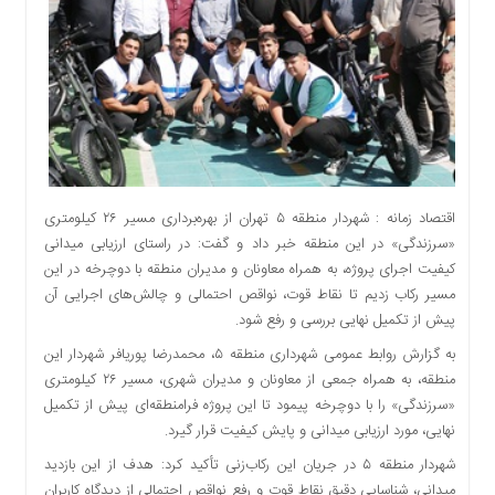
اقتصادی
اجتماعی
فرهنگ
و
هنر
بورس
بانک
و
اقتصاد زمانه : شهردار منطقه ۵ تهران از بهره‌برداری مسیر ۲۶ کیلومتری
بیمه
«سرزندگی» در این منطقه خبر داد و گفت: در راستای ارزیابی میدانی
صنعت
کیفیت اجرای پروژه، به همراه معاونان و مدیران منطقه با دوچرخه در این
و
مسیر رکاب زدیم تا نقاط قوت، نواقص احتمالی و چالش‌های اجرایی آن
معدن
پیش از تکمیل نهایی بررسی و رفع شود.
نفت
به گزارش روابط عمومی شهرداری منطقه ۵، محمدرضا پوریافر شهردار این
و
منطقه، به همراه جمعی از معاونان و مدیران شهری، مسیر ۲۶ کیلومتری
انرژی
«سرزندگی» را با دوچرخه پیمود تا این پروژه فرامنطقه‌ای پیش از تکمیل
فناوری
نهایی، مورد ارزیابی میدانی و پایش کیفیت قرار گیرد.
منظقه
شهردار منطقه ۵ در جریان این رکاب‌زنی تأکید کرد: هدف از این بازدید
آزاد
میدانی، شناسایی دقیق نقاط قوت و رفع نواقص احتمالی از دیدگاه کاربران