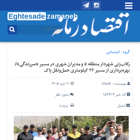
Eghtesade
zamaneh
منوی
بالا
تماس
با
گروه :
اجتماعی
ما
رکاب‌زنی شهردار منطقه ۵ و مدیران شهری در مسیر «سرزندگی»/
درباره
بهره‌برداری از مسیر ۲۶ کیلومتری حمل‌ونقل پاک
ما
منوی
نویسنده :
staak
۲۰ خرد ۱۴۰۵
اصلی
کد خبر 153413
بدون نظر
خانه
ایمیل
پرینت
اقتصادی
اجتماعی
بین
الملل