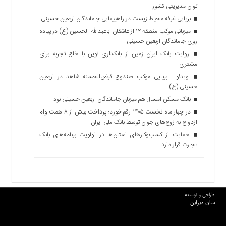
توان مدیریتی کشور
برپایی غرفه محیط زیست در راهپیمایی جاماندگان اربعین حسینی
میزبانی موکب منطقه ۱۲ از عاشقان اباعبدالله الحسین (ع) در پیاده
روی جاماندگان اربعین حسینی
روایت بانک ایران زمین از بانکداری نوین با خلق تجربه برای
مشتری
ویدئو | برپایی موکب صندوق قرض‌الحسنه شاهد در اربعین
حسینی (ع)
بانک مسکن امسال هم میزبان جاماندگان اربعین حسینی بود
در چهار ماه نخست ۱۴۰۵ رقم خورد؛ پرداخت بیش از ۸ همت وام
ازدواج به زوج‌های جوان توسط بانک ملی ایران
حمایت از کسب‌وکارهای استان‌ها در اولویت برنامه‌های بانک
تجارت قرار دارد
طراحی و توسعه
سان دیزاین