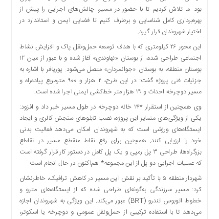
بود. ما تلاش کردیم تا با حضور در مسیر، چالش‌های اجرایی را پیش از
دسترسی
سریع
بهره‌برداری کامل شناسایی و برطرف کنیم تا فضایی ایمن و استاندارد در
اختیار شهروندان قرار گیرد.
تماس
با
این محور ۲۶ کیلومتری که با هدف توسعه حمل‌ونقل پاک و افزایش نشاط
ما
اجتماعی طراحی شده، از بوستان «نهاوندی» آغاز شده و با عبور از میان ۱۲
درباره
بوستان منطقه، به بوستان «جوانمردان» متصل می‌شود. پوریافر با اشاره به
ما
جزئیات فنی پروژه گفت: در این طرح، ۲ هزار و ۹۰۰ مترمربع پیاده‌راه و
مسیر دوچرخه احداث و ۱۹ هزار متر خط‌کشی ایمنی اجرا شده است.
کتاب
پلیس،امنیت
وی همچنین از استقرار *۱۴ خانه دوچرخه در طول مسیر خبر داد و افزود:
و
یکی از ویژگی‌های متمایز این پروژه، نصب تابلوهای سنجش کالری و ایجاد
جامعه
ایستگاه‌های ورزشی است که به شهروندان امکان می‌دهد فعالیت بدنی
گرایی
خود را ارزیابی کنند. همچنین برای رفع نقاط منقطع مسیر در تقاطع
به
بزرگراه‌ها، طراحی ۳ پل رمپی و یک پل کامل در دستور کار قرار گرفته است
چاپ
که عملیات اجرایی دو پل از این مجموعه* هم‌اکنون در حال انجام است.
رسید
شهردار منطقه ۵ با تأکید بر نقش این مسیر در کاهش ترافیک، خاطرنشان
اخبار
کرد: مسیر سرزندگی به‌گونه‌ای طراحی شده که از ایستگاه‌های مترو و
سایت
خطوط اتوبوس تندرو (BRT) عبور می‌کند. این ویژگی به شهروندان اجازه
اجتماعی
می‌دهد تا با استفاده ترکیبی از حمل‌ونقل عمومی و دوچرخه یا اسکوتر،