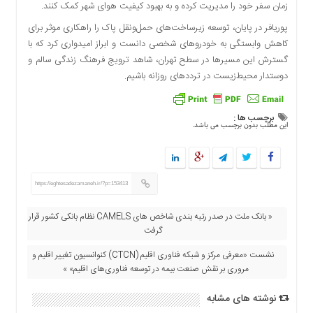
زمان سفر خود را مدیریت کرده و به بهبود کیفیت هوای شهر کمک کنند.
اقتصادی
پوریافر در پایان، توسعه زیرساخت‌های حمل‌ونقل پاک را راهکاری موثر برای
فرهنگ
و
کاهش وابستگی به خودروهای شخصی دانست و ابراز امیدواری کرد که با
هنر
گسترش این مسیرها در سطح تهران، شاهد ترویج فرهنگ زندگی سالم و
دوستدار محیط‌زیست در ترددهای روزانه باشیم.
بین
الملل
یادداشت
برچسب ها :
این مطلب بدون برچسب می باشد.
چند
رسانه
یادداشت
https://eghtesadezamaneh.ir/?p=153413
« بانک ملت در صدر رتبه بندی شاخص های CAMELS نظام بانکی کشور قرار
گرفت
نشست «معرفی مركز و شبكه فناوری اقلیم (CTCN) كنوانسیون تغییر اقلیم و
مروری بر نقش صنعت بیمه در توسعه فناوری‌های اقلیم» »
نوشته های مشابه