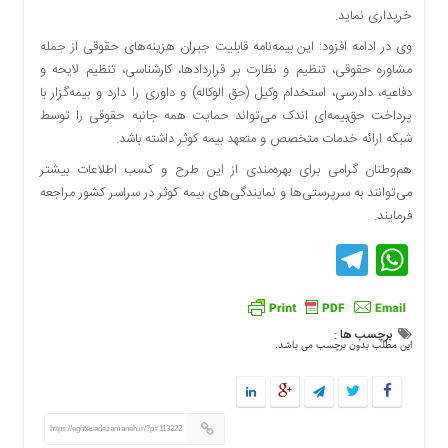
خریداری نماید.
دسترسی
سریع
وی در ادامه افزود: این بیمه‌نامه قابلیت جبران هزینه‌های حقوقی از جمله
تماس
مشاوره حقوقی، تنظیم و نظارت بر قراردادها، کارشناسی، تنظیم لایحه و
با
دفاعیه، دادرسی، استخدام وکیل (حق الوکاله) و داوری را دارد و بیمه‌گزار با
ما
پرداخت حق‌بیمه‌ای اندک می‌تواند حمایت همه جانبه حقوقی را توسط
درباره
شبکه ارائه خدمات متخصص و متعهد بیمه کوثر داشته باشد.
ما
هم‌وطنان گرامی برای بهره‌مندی از این طرح و کسب اطلاعات بیشتر
کتاب
می‌توانند به سرپرستی‌ها و نمایندگی‌های بیمه کوثر در سراسر کشور مراجعه
پلیس،امنیت
فرمایند.
و
Telegram
WhatsApp
جامعه
گرایی
به
چاپ
برچسب ها :
رسید
این مطلب بدون برچسب می باشد.
اخبار
سایت
اجتماعی
https://eghtesadezamaneh.ir/?p=113222