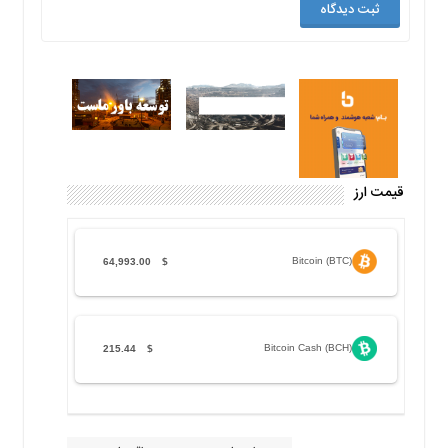
قیمت ارز
Bitcoin (BTC)
64,993.00
$
Bitcoin Cash (BCH)
215.44
$