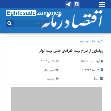
Eghtesade
zamaneh
منوی
بالا
تماس
با
گروه :
بانک و بیمه
ما
رونمایی از طرح بیمه انفرادی حامی بیمه کوثر
درباره
ما
نویسنده :
staak
۲۲ آذر ۱۴۰۳
منوی
اصلی
کد خبر 113222
بدون نظر
خانه
ایمیل
پرینت
اقتصادی
اجتماعی
بین
الملل