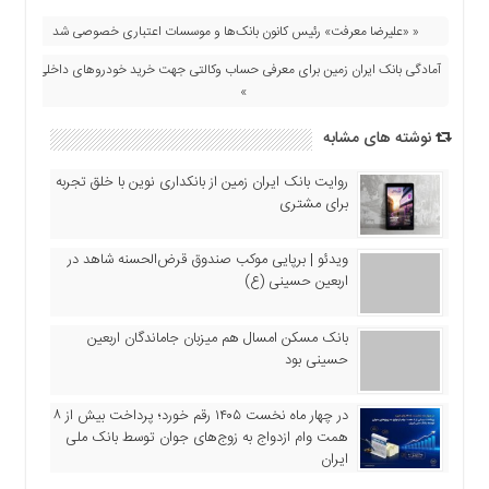
اقتصادی
« «علیرضا معرفت» رئیس کانون بانک‌ها و موسسات اعتباری خصوصی شد
فرهنگ
و
آمادگی بانک ایران زمین برای معرفی حساب وکالتی جهت خرید خودروهای داخلی
هنر
»
بین
نوشته های مشابه
الملل
یادداشت
روایت بانک ایران زمین از بانکداری نوین با خلق تجربه
برای مشتری
چند
رسانه
ویدئو | برپایی موکب صندوق قرض‌الحسنه شاهد در
یادداشت
اربعین حسینی (ع)
بانک مسکن امسال هم میزبان جاماندگان اربعین
حسینی بود
در چهار ماه نخست ۱۴۰۵ رقم خورد؛ پرداخت بیش از ۸
همت وام ازدواج به زوج‌های جوان توسط بانک ملی
ایران