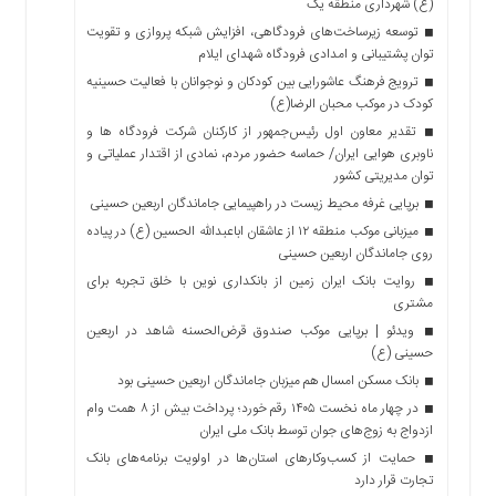
(ع) شهرداری منطقه یک
توسعه زیرساخت‌های فرودگاهی، افزایش شبکه پروازی و تقویت
توان پشتیبانی و امدادی فرودگاه شهدای ایلام
ترویج فرهنگ عاشورایی بین کودکان و نوجوانان با فعالیت حسینیه
کودک در موکب محبان الرضا(ع)
تقدیر معاون اول رئیس‌جمهور از کارکنان شرکت فرودگاه ها و
ناوبری هوایی ایران/ حماسه حضور مردم، نمادی از اقتدار عملیاتی و
توان مدیریتی کشور
برپایی غرفه محیط زیست در راهپیمایی جاماندگان اربعین حسینی
میزبانی موکب منطقه ۱۲ از عاشقان اباعبدالله الحسین (ع) در پیاده
روی جاماندگان اربعین حسینی
روایت بانک ایران زمین از بانکداری نوین با خلق تجربه برای
مشتری
ویدئو | برپایی موکب صندوق قرض‌الحسنه شاهد در اربعین
حسینی (ع)
بانک مسکن امسال هم میزبان جاماندگان اربعین حسینی بود
در چهار ماه نخست ۱۴۰۵ رقم خورد؛ پرداخت بیش از ۸ همت وام
ازدواج به زوج‌های جوان توسط بانک ملی ایران
حمایت از کسب‌وکارهای استان‌ها در اولویت برنامه‌های بانک
تجارت قرار دارد