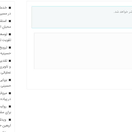
شر خواهد شد.
در مسیر 
استقبا
محبان ا
توسعه
تقویت تو
ترویج 
حسینیه 
تقدیر 
و ناوبری
عملیاتی 
برپایی
حسینی
در پیاده
روایت 
برای مش
ویدئو
اربعین 