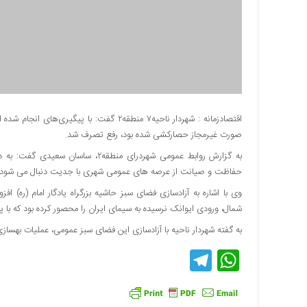
دسترسی
سریع
تماس
با
ما
درباره
ما
صورت غیرمجاز حصار‌کشی شده بود، رفع تصرف شد.
کتاب
پلیس،امنیت
به گزارش روابط عمومی شهردرای منطق
و
حفاظت و صیانت از عرصه های عمومی شهری با جدیت دنبال می شود.
جامعه
وی با اشاره به آزادسازی فضای سبز حاشیه بزرگراه یادگار امام (ره) ا
گرایی
شمال، ورودی ایوانک نرسیده به سیمای ایران را محصور کرده بود که با
به
چاپ
به گفته شهردار ناحیه با آزادسازی این فضای سبز عمومی، عملیات بهسا
رسید
Telegram
WhatsApp
اخبار
سایت
اجتماعی