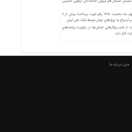
مسکن امسال هم میزبان جاماندگان اربعین حسینی
در چهار ماه نخست ۱۴۰۵ رقم خورد؛ پرداخت بیش از ۸
ازدواج به زوج‌های جوان توسط بانک ملی ایران
از کسب‌وکارهای استان‌ها در اولویت برنامه‌های
رت قرار دارد
متن درباره ما