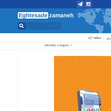
Eghtesade
zamaneh
ری
منظقه آزاد