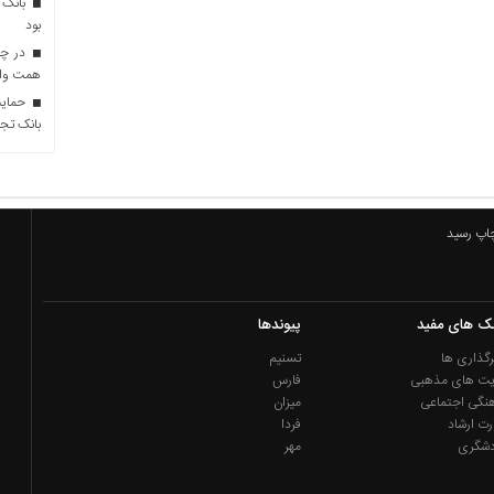
بانک 
بود
همت وام 
حمایت 
بانک تجا
چاپ رسید
نک های مفید
پیوندها
گذاری ها
تسنیم
یت های مذهبی
فارس
نگی اجتماعی
میزان
رت ارشاد
فردا
دشگری
مهر