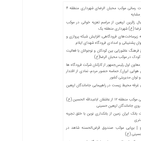
خدمات رسانی موکب محبان الرضای شهرداری منطقه ۴
مشایه
ل زائرین اربعین از مراسم تعزیه خوانی در موکب
لرضا (ع) شهرداری منطقه یک
 زیرساخت‌های فرودگاهی، افزایش شبکه پروازی و
ان پشتیبانی و امدادی فرودگاه شهدای ایلام
فرهنگ عاشورایی بین کودکان و نوجوانان با فعالیت
کودک در موکب محبان الرضا(ع)
معاون اول رئیس‌جمهور از کارکنان شرکت فرودگاه ها
 هوایی ایران/ حماسه حضور مردم، نمادی از اقتدار
و توان مدیریتی کشور
 غرفه محیط زیست در راهپیمایی جاماندگان اربعین
میزبانی موکب منطقه ۱۲ از عاشقان اباعبدالله الحسین (ع)
 روی جاماندگان اربعین حسینی
بانک ایران زمین از بانکداری نوین با خلق تجربه
تری
 | برپایی موکب صندوق قرض‌الحسنه شاهد در
حسینی (ع)