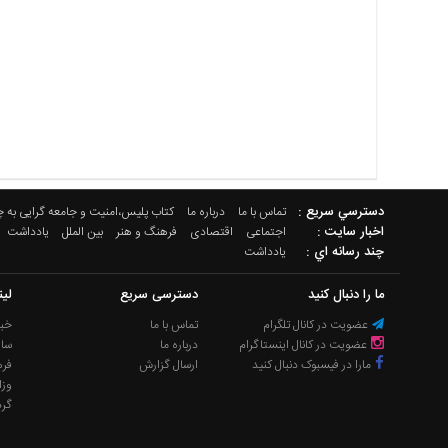
دسترسي سريع :
تماس با ما
درباره ما
کتاب پلیس،امنیت و جامعه گرایی به 
اخبار سایت :
اجتماعی
اقتصادی
فرهنگ و هنر
بین الملل
یادداشت
چند رسانه اي :
یادداشت
ما را دنبال کنید
دسترسی سریع
لی
عضویت در کانال تلگرام
تماس با ما
خبر
عضویت در کانال اینستاگرام
درباره ما
سا
مارا در فیسبوک دنبال کنید
ارسال گزارش
فره
وزا
گر