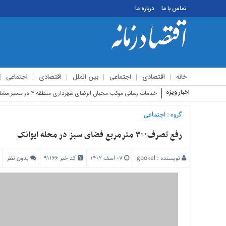
تماس با ما
درباره ما
منوی
بالا
تماس
خانه
اقتصادی
اجتماعی
بین الملل
اقتصادی
اجتماعی
با
ما
اخبار ویژه
استقبال زائرین ا
درباره
ما
گروه :
اجتماعی
منوی
رفع تصرف۳۰۰ متر‌مربع فضای سبز در محله ایوانک
اصلی
خانه
نویسنده :
gookel
۰۷ اسف ۱۴۰۲
کد خبر 91166
بدون نظر
اقتصادی
اجتماعی
بین
الملل