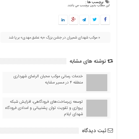
برچسب ها :
اقتصادی
این مطلب بدون برچسب می باشد.
فرهنگ
و
هنر
بین
« موکب شهدای شمیران در جشن بزرگ «به عشق مهدی» بر پا شد
الملل
یادداشت
نوشته های مشابه
چند
رسانه
خدمات رسانی موکب محبان الرضای شهرداری
یادداشت
منطقه ۴ در مسیر مشایه
توسعه زیرساخت‌های فرودگاهی، افزایش شبکه
پروازی و تقویت توان پشتیبانی و امدادی فرودگاه
شهدای ایلام
ثبت دیدگاه