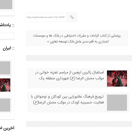
https://eghtesadezamaneh.ir/?p=91166
:: یادد
رونمایی از کتاب الزامات و مقررات احتیاطی در بانک ها و موسسات
اعتباری به قلم مدیر عامل بانک توسعه تعاون »
:: ایران
استقبال زائرین اربعین از مراسم تعزیه خوانی در
موکب محبان الرضا (ع) شهرداری منطقه یک
ترویج فرهنگ عاشورایی بین کودکان و نوجوانان با
فعالیت حسینیه کودک در موکب محبان الرضا(ع)
آخرین اخ