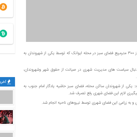
اقتصادزمانه : شهردار ناحیه۷ منطقه۲ گفت: با پیگیری‌های انجام شده از ۳۰۰ متر‌مربع فضای سبز در محله ایوانک که توسط یکی از شهروندان به
ه۲، ساسان سعیدی گفت: به دنبال سیاست های مدیریت شهری در صیانت از حقوق شهر وشهروندان،
آخرین
فزود: یکی از شهروندان ساکن محله، فضای سبز حاشیه یادگار امام جنوب به
 پیگیری لازم این فضای شهری رفع تصرف شد.
زی و به زراعی این فضای شهری توسط نیروهای ناحیه انجام شد.