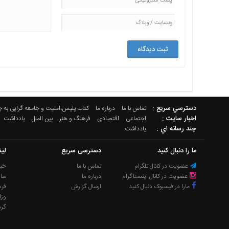
دسترسي سريع :
تماس با ما
درباره ما
کتاب پلیس،امنیت و جامعه گرایی به 
اخبار سایت :
اجتماعی
اقتصادی
فرهنگ و هنر
بین الملل
یادداشت
چند رسانه اي :
یادداشت
ما را دنبال کنید
دسترسی سریع
لی
عضویت در کانال تلگرام
تماس با ما
خبر
عضویت در کانال اینستاگرام
درباره ما
سا
مارا در فیسبوک دنبال کنید
ارسال گزارش
فره
وزا
گر