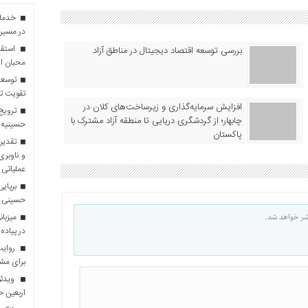
در مسیر 
استقبا
بررسی توسعه اقتصاد دیجیتال در مناطق آزاد
محبان ا
توسعه
تقویت تو
افزایش سرمایه‌گذاری و زیرساخت‌های کلان در
ترویج 
چابهار؛ از گردشگری دریایی تا منطقه آزاد مشترک با
حسینیه 
پاکستان
تقدیر 
و ناوبری
عملیاتی 
برپایی
حسینی
شر خواهد شد.
در پیاده
روایت 
برای مش
ویدئو
اربعین 