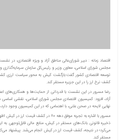
دسترسی
سریع
تماس
با
ما
درباره
ما
اقتصاد زمانه : دبیر شورای‌عالی مناطق آزاد و ویژه اقتصادی، در 
کتاب
مجلس شورای اسلامی، معاون وزیر و رئیس‌کل سازمان سرمایه‌گذاری و ک
پلیس،امنیت
توسعه اقتصادی کشور گفت:بازگشت کیش به محور سیاست ارزی کشور می‌ت
و
کشف نرخ ارز را در این جزیره مستقر کند.
جامعه
گرایی
رضا مسرور در این نشست با قدردانی از حمایت‌ها و همکاری‌های ا
به
آزاد، افزود: کمیسیون اقتصادی مجلس شورای اسلامی، نقشی اساسی در
چاپ
نهایی لایحه در صحن علنی، با اهتمامی که در این کمیسیون وجود دارد، 
رسید
مسرور با اشاره به تجربه موفق دهه ۸۰ در ک
اخبار
ذخیره قانونی بانک‌های مستقر در کیش، منابع مالی قابل‌توجهی به ا
سایت
می‌کرد؛ در نتیجه، کشف قیمت ارز در کیش انجام می‌شد. پیشنهاد می‌کن
اجتماعی
مستقر کند.