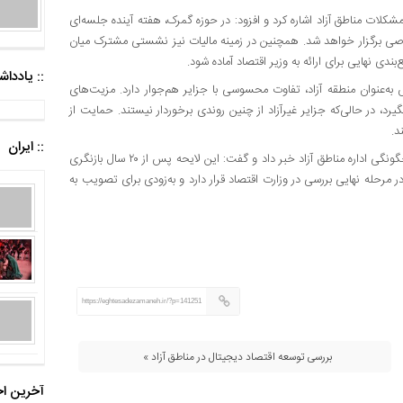
مشکلات مناطق آزاد اشاره کرد و افزود: در حوزه گمرک، هفته آینده جلسه‌ای
ی برگزار خواهد شد. همچنین در زمینه مالیات نیز نشستی مشترک میان
بندی نهایی برای ارائه به وزیر اقتصاد آماده شود.
:: یادد
به‌عنوان منطقه آزاد، تفاوت محسوسی با جزایر هم‌جوار دارد. مزیت‌های
د، در حالی‌که جزایر غیرآزاد از چنین روندی برخوردار نیستند. حمایت از
د.
:: ایران
وی در پایان از پیگیری مستمر دبیرخانه شورایعالی برای اصلاح قانون چگونگی اداره مناطق آزاد خبر داد و گفت: این لایحه پس از ۲۰ سال بازنگری
رحله نهایی بررسی در وزارت اقتصاد قرار دارد و به‌زودی برای تصویب به
https://eghtesadezamaneh.ir/?p=141251
بررسی توسعه اقتصاد دیجیتال در مناطق آزاد »
آخرین اخ