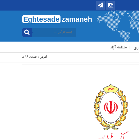
Eghtesade
zamaneh
ری
منظقه آزاد
امروز : جمعه, ۱۶ مرداد , ۱۴۰۵ .::. برابر با : Friday, 7 August , 2026