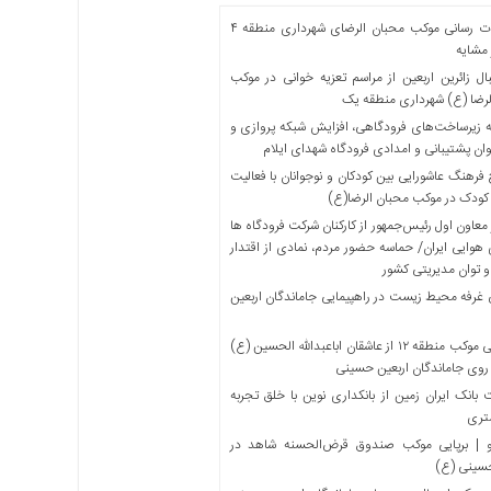
خدمات رسانی موکب محبان الرضای شهرداری منطقه ۴
مشایه
ل زائرین اربعین از مراسم تعزیه خوانی در موکب
لرضا (ع) شهرداری منطقه یک
 زیرساخت‌های فرودگاهی، افزایش شبکه پروازی و
ان پشتیبانی و امدادی فرودگاه شهدای ایلام
فرهنگ عاشورایی بین کودکان و نوجوانان با فعالیت
کودک در موکب محبان الرضا(ع)
معاون اول رئیس‌جمهور از کارکنان شرکت فرودگاه ها
 هوایی ایران/ حماسه حضور مردم، نمادی از اقتدار
و توان مدیریتی کشور
 غرفه محیط زیست در راهپیمایی جاماندگان اربعین
میزبانی موکب منطقه ۱۲ از عاشقان اباعبدالله الحسین (ع)
 روی جاماندگان اربعین حسینی
بانک ایران زمین از بانکداری نوین با خلق تجربه
تری
 | برپایی موکب صندوق قرض‌الحسنه شاهد در
حسینی (ع)