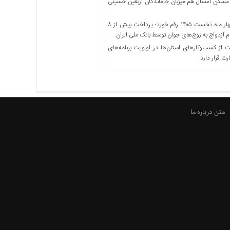
مسکن امسال هم میزبان جاماندگان اربعین حسینی
در چهار ماه نخست ۱۴۰۵ رقم خورد؛ پرداخت بیش از ۸
ازدواج به زوج‌های جوان توسط بانک ملی ایران
از کسب‌وکارهای استان‌ها در اولویت برنامه‌های
رت قرار دارد
متن درباره ما