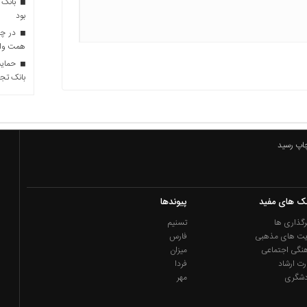
بانک 
بود
همت وام 
حمایت 
بانک تجا
چاپ رسید
نک های مفید
پیوندها
گذاری ها
تسنیم
یت های مذهبی
فارس
نگی اجتماعی
میزان
رت ارشاد
فردا
دشگری
مهر