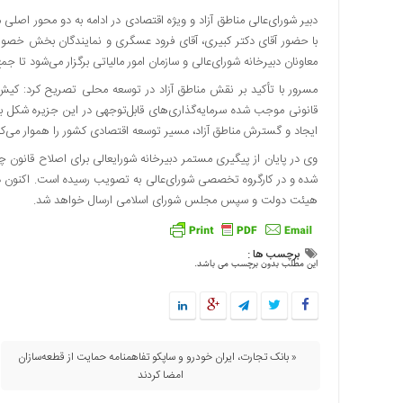
اقتصادی
دبیر شورای‌عالی مناطق آزاد و ویژه اقتصادی در ادامه به دو محور اصلی 
با حضور آقای دکتر کبیری، آقای فرود عسگری و نمایندگان بخش خصوص
فرهنگ
معاونان دبیرخانه شورای‌عالی و سازمان امور مالیاتی برگزار می‌شود تا جمع‌
و
هنر
مسرور با تأکید بر نقش مناطق آزاد در توسعه محلی تصریح کرد: کیش 
بین
قانونی موجب شده سرمایه‌گذاری‌های قابل‌توجهی در این جزیره شکل بگیر
الملل
ایجاد و گسترش مناطق آزاد، مسیر توسعه اقتصادی کشور را هموار می‌کن
یادداشت
شده و در کارگروه تخصصی شورای‌عالی به تصویب رسیده است. اکنون در م
چند
هیئت دولت و سپس مجلس شورای اسلامی ارسال خواهد شد.
رسانه
یادداشت
برچسب ها :
این مطلب بدون برچسب می باشد.
« بانک تجارت، ایران خودرو و ساپکو تفاهمنامه حمایت از قطعه‌سازان
امضا کردند