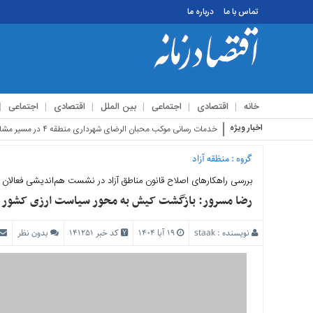
تماس با ما
درباره ما
منوی
بالا
تماس
خانه
اقتصادی
اجتماعی
بین الملل
اقتصادی
اجتماعی
با
ما
اخبار ویژه
استقبال
درباره
ما
گروه :
منظقه آزاد
بررسی راهکارهای اصلاح قانون مناطق آزاد در نشست هم‌اندیشی فعالا
منوی
اصلی
رضا مسرور: بازگشت کیش به محور سیاست ارزی کشور می‌
خانه
نویسنده :
staak
۱۹ آبا ۱۴۰۴
کد خبر 141251
بدون نظر
اقتصادی
اجتماعی
بین
الملل