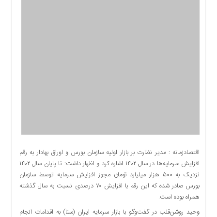
اقتصادی
اجتماعی
فرهنگ
و
هنر
بورس
بانک
و
بیمه
صنعت
و
معدن
نفت
اقتصادزمانه : مدیر نظارت بر بازار اولیه سازمان بورس و اوراق بهادار به رقم
و
افزایش سرمایه‌ها در سال ۱۴۰۲ اشاره کرد و اظهار داشت: تا پایان سال ۱۴۰۲
انرژی
نزدیک به ۵۰۰ هزار میلیارد تومان مجوز افزایش سرمایه توسط سازمان
فناوری
بورس صادر شده که این رقم با افزایش ۷۰ درصدی نسبت به سال گذشته
همراه بوده است.
منظقه
آزاد
وحید روشن‌قلب در گفت‌وگو با بازار سرمایه ایران (سنا) به اقدامات انجام