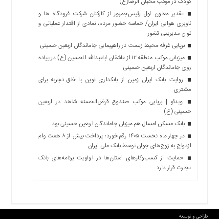
کودک در موکب محبان الرضا(ع)
تقدیر معاون اول رئیس‌جمهور از کارکنان شرکت فرودگاه ها و
ناوبری هوایی ایران/ حماسه حضور مردم، نمادی از اقتدار عملیاتی و
توان مدیریتی کشور
برپایی غرفه محیط زیست در راهپیمایی جاماندگان اربعین حسینی
میزبانی موکب منطقه ۱۲ از عاشقان اباعبدالله الحسین (ع) در پیاده
روی جاماندگان اربعین حسینی
روایت بانک ایران زمین از بانکداری نوین با خلق تجربه برای
مشتری
ویدئو | برپایی موکب صندوق قرض‌الحسنه شاهد در اربعین
حسینی (ع)
بانک مسکن امسال هم میزبان جاماندگان اربعین حسینی بود
در چهار ماه نخست ۱۴۰۵ رقم خورد؛ پرداخت بیش از ۸ همت وام
ازدواج به زوج‌های جوان توسط بانک ملی ایران
حمایت از کسب‌وکارهای استان‌ها در اولویت برنامه‌های بانک
تجارت قرار دارد
طراحی و توسعه