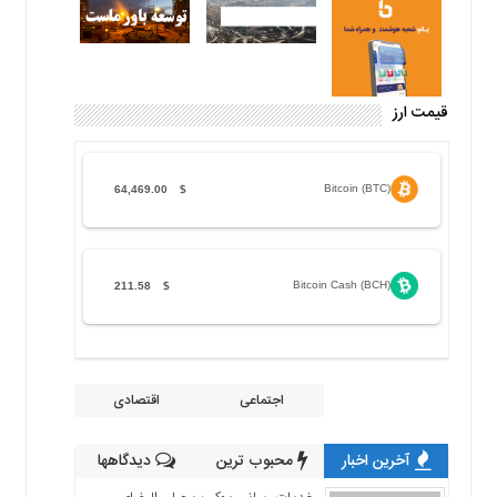
قیمت ارز
Bitcoin (BTC)
64,469.00
$
Bitcoin Cash (BCH)
211.58
$
اجتماعی
اقتصادی
آخرین اخبار
محبوب ترین
دیدگاهها