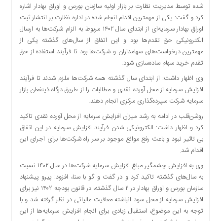
شده توسط مدیریت نظارت بر بازار اولیه سازمان بورس و اوراق بهادار اشاره
دسترسی
کرد و گفت: یکی از مهمترین اقدام انجام شده در اداره نظارت بر انتشار ثبت
سریع
اوراق بهادار سرمایه‌ای از ابتدای سال ۱۴۰۲ مربوط به الزام شرکت‌ها به ارسال
تماس
الکترونیکی حق تقدم‌ها بود و این اتفاق از سال‌های گذشته یکی از
با
مهمترین درخواست‌های سهامداران و شرکت‌ها بود تا فرآیند استفاده از حق
ما
تقدم خرید سهام ساده‌سازی شود.
درباره
وی اظهار داشت: از ابتدای سال گذشته همه شرکت‌ها ملزم شدند تا فرآیند
ما
افزایش سرمایه از محل آورده نقدی و مطالبات را از طریق درگاه ذینفعان بازار
کتاب
سرمایه شرکت سپرده‌گذاری مرکزی انجام دهند.
پلیس،امنیت
و
روشن‌قلب در ادامه به رشد میزان افزایش سرمایه از محل آورده نقدی تاکید
جامعه
کرد و اظهار داشت: الکترونیکی شدن فرآیند افزایش سرمایه در این اتفاق
گرایی
بی تاثیر نبود و باعث رفع موانع موجود بر سر راه شرکت‌ها برای اجرای این
به
اقدام شد.
چاپ
وی به افزایش چشمگیر مبلغ افزایش سرمایه شرکت‌ها در سال ۱۴۰۲ نسبت
رسید
به سال‌های گذشته تاکید کرد و در گفت و گو با سنا، افزود: پیرو پیشنهاد
اخبار
سازمان بورس و اوراق بهادار در ۲ سال گذشته، در قانون بودجه ۱۴۰۲ نیز برای
سایت
افزایش سرمایه از محل سود انباشته معافیت مالیاتی در نظر گرفته شد و با
توجه به این موضوع، استقبال زیادی برای انجام افزایش سرمایه‌ها از این
اجتماعی