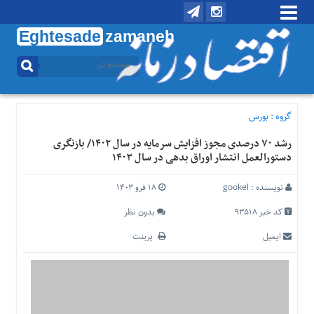
Eghtesade
zamaneh
منوی
بالا
تماس
با
گروه :
بورس
ما
رشد ۷۰ درصدی مجوز افزایش سرمایه در سال ۱۴۰۲/ بازنگری
درباره
دستورالعمل انتشار اوراق بدهی در سال ۱۴۰۳
ما
منوی
نویسنده :
gookel
۱۸ فرو ۱۴۰۳
اصلی
کد خبر 93518
بدون نظر
خانه
ایمیل
پرینت
اقتصادی
اجتماعی
بین
الملل