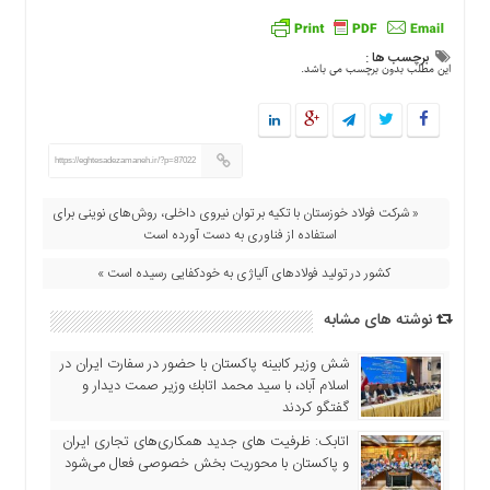
اقتصادی
فرهنگ
برچسب ها :
و
این مطلب بدون برچسب می باشد.
هنر
بین
الملل
https://eghtesadezamaneh.ir/?p=87022
یادداشت
« شرکت فولاد خوزستان با تکیه بر توان نیروی داخلی، روش‌های نوینی برای
چند
استفاده از فناوری به دست آورده است
رسانه
کشور در تولید فولادهای آلیاژی به خودکفایی رسیده است »
یادداشت
نوشته های مشابه
شش وزیر کابینه پاکستان با حضور در سفارت ایران در
اسلام آباد، با سيد محمد اتابك وزير صمت ديدار و
گفتگو كردند
اتابک: ظرفیت های جدید همکاری‌های تجاری ایران
و پاکستان با محوریت بخش خصوصی فعال می‌شود