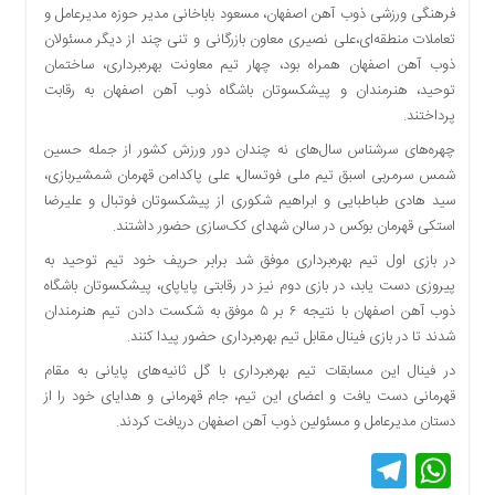
فرهنگی ورزشی ذوب آهن اصفهان، مسعود باباخانی مدیر حوزه مدیرعامل و
دسترسی
تعاملات منطقه‌ای،علی نصیری معاون بازرگانی و تنی چند از دیگر مسئولان
سریع
ذوب آهن اصفهان همراه بود، چهار تیم معاونت بهره‌برداری، ساختمان
تماس
توحید، هنرمندان و پیشکسوتان باشگاه ذوب آهن اصفهان به رقابت
با
پرداختند.
ما
چهره‌های سرشناس سال‌های نه چندان دور ورزش کشور از جمله حسین
درباره
شمس سرمربی اسبق تیم ملی فوتسال، علی پاکدامن قهرمان شمشیربازی،
ما
سید هادی طباطبایی و ابراهیم شکوری از پیشکسوتان فوتبال و علیرضا
کتاب
استکی قهرمان بوکس در سالن شهدای کک‌سازی حضور داشتند.
پلیس،امنیت
و
در بازی اول تیم بهره‌برداری موفق شد برابر حریف خود تیم توحید به
جامعه
پیروزی دست یابد، در بازی دوم نیز در رقابتی پایاپای، پیشکسوتان باشگاه
گرایی
ذوب آهن اصفهان با نتیجه ۶ بر ۵ موفق به شکست دادن تیم هنرمندان
به
شدند تا در بازی فینال مقابل تیم بهره‌برداری حضور پیدا کنند.
چاپ
در فینال این مسابقات تیم بهره‌برداری با گل ثانیه‌های پایانی به مقام
رسید
قهرمانی دست یافت و اعضای این تیم، جام قهرمانی و هدایای خود را از
اخبار
دستان مدیرعامل و مسئولین ذوب آهن اصفهان دریافت کردند.
سایت
Telegram
WhatsApp
اجتماعی