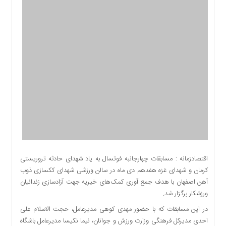
اقتصادی
اجتماعی
فرهنگ
و
هنر
بورس
بانک
و
بیمه
صنعت
و
معدن
نفت
اقتصادزمانه : مسابقات چهارجانبه‌ فوتسال به یاد شهدای حادثه تروریستی
و
کرمان و شهدای غزه هفدهم دی ماه در سالن ورزشی شهدای ککسازی ذوب
انرژی
آهن اصفهان با هدف جمع آوری کمک‌های خیریه جهت آزادسازی زندانیان
فناوری
ورزشکار برگزار شد.
منظقه
در این مسابقات که با حضور مهدی کوهی مدیرعامل، حجت الاسلام علی
آزاد
احدی مدیرکل فرهنگی وزارت ورزش و جوانان، نیما نکیسا مدیرعامل باشگاه