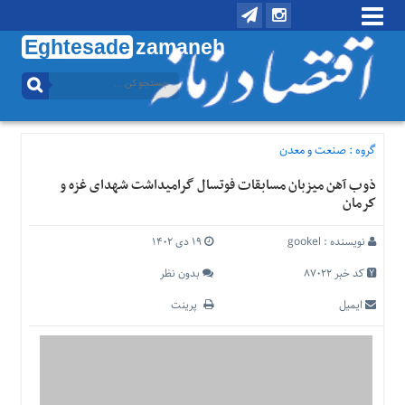
Eghtesade
zamaneh
منوی
بالا
تماس
با
گروه :
صنعت و معدن
ما
ذوب آهن میزبان مسابقات فوتسال گرامیداشت شهدای غزه و
درباره
كرمان
ما
منوی
نویسنده :
gookel
۱۹ دی ۱۴۰۲
اصلی
کد خبر 87022
بدون نظر
خانه
ایمیل
پرینت
اقتصادی
اجتماعی
بین
الملل