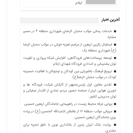
ایلام
آخرین اخبار
خدمات رسانی موکب محبان الرضای شهرداری منطقه ۴ در مسیر
مشایه
استقبال زائرین اربعین از مراسم تعزیه خوانی در موکب محبان الرضا
(ع) شهرداری منطقه یک
توسعه زیرساخت‌های فرودگاهی، افزایش شبکه پروازی و تقویت
توان پشتیبانی و امدادی فرودگاه شهدای ایلام
ترویج فرهنگ عاشورایی بین کودکان و نوجوانان با فعالیت حسینیه
کودک در موکب محبان الرضا(ع)
تقدیر معاون اول رئیس‌جمهور از کارکنان شرکت فرودگاه ها و
ناوبری هوایی ایران/ حماسه حضور مردم، نمادی از اقتدار عملیاتی و
توان مدیریتی کشور
برپایی غرفه محیط زیست در راهپیمایی جاماندگان اربعین حسینی
میزبانی موکب منطقه ۱۲ از عاشقان اباعبدالله الحسین (ع) در پیاده
روی جاماندگان اربعین حسینی
روایت بانک ایران زمین از بانکداری نوین با خلق تجربه برای
مشتری