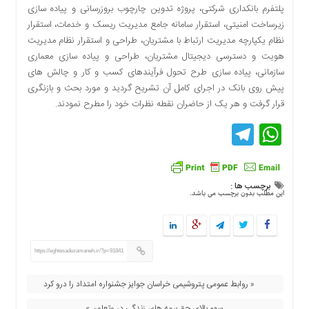
پلتفرم بانکداری شرکتی، پروژه تدوین چارچوب بروزرسانی و پیاده سازی
زیرساخت امنیتی، استقرار سامانه جامع مدیریت ریسک و خدمات، استقرار
نظام یکپارچه مدیریت ارتباط با مشتریان، طراحی و استقرار نظام مدیریت
هویت و دسترسی دیجیتال مشتریان، طراحی و پیاده سازی معماری
سازمانی، پیاده سازی طرح تحول فرآیندهای کسب و کار و چالش های
پیش روی بانک در اجرای کامل آن تشریح گردید و مورد بحث و بازنگری
قرار گرفت و هر یک از حاضران نقطه نظرات خود را مطرح نمودند.
Telegram
WhatsApp
برچسب ها :
این مطلب بدون برچسب می باشد.
https://eghtesadezamaneh.ir/?p=91841
« روابط عمومی پتروشیمی خراسان جوایز جشنواره امتداد را درو کرد
سهم بالای حق بیمه های زندگی در وتعاون »