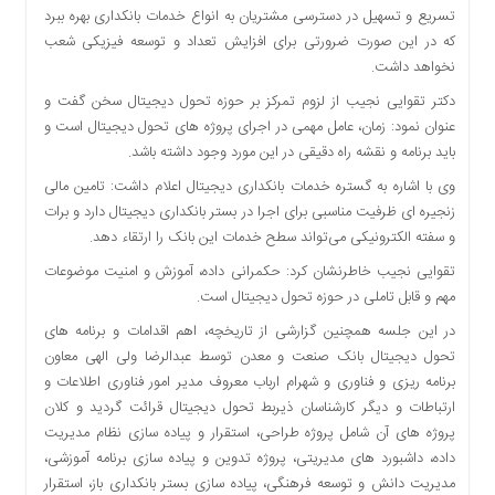
اقتصادی
تسریع و تسهیل در دسترسی مشتریان به انواع خدمات بانکداری بهره ببرد
که در این صورت ضرورتی برای افزایش تعداد و توسعه فیزیکی شعب
فرهنگ
نخواهد داشت.
و
هنر
دکتر تقوایی نجیب از لزوم تمرکز بر حوزه تحول دیجیتال سخن گفت و
بین
عنوان نمود: زمان، عامل مهمی در اجرای پروژه های تحول دیجیتال است و
الملل
باید برنامه و نقشه راه دقیقی در این مورد وجود داشته باشد.
یادداشت
وی با اشاره به گستره خدمات بانکداری دیجیتال اعلام داشت: تامین مالی
زنجیره ای ظرفیت مناسبی برای اجرا در بستر بانکداری دیجیتال دارد و برات
چند
و سفته الکترونیکی می‌تواند سطح خدمات این بانک را ارتقاء دهد.
رسانه
تقوایی نجیب خاطرنشان کرد: حکمرانی داده، آموزش و امنیت موضوعات
یادداشت
مهم و قابل تاملی در حوزه تحول دیجیتال است.
در این جلسه همچنین گزارشی از تاریخچه، اهم اقدامات و برنامه های
تحول دیجیتال بانک صنعت و معدن توسط عبدالرضا ولی الهی معاون
برنامه ریزی و فناوری و شهرام ارباب معروف مدیر امور فناوری اطلاعات و
ارتباطات و دیگر کارشناسان ذیربط تحول دیجیتال قرائت گردید و کلان
پروژه‌ های آن شامل پروژه طراحی، استقرار و پیاده سازی نظام مدیریت
داده، داشبورد های مدیریتی، پروژه تدوین و پیاده سازی برنامه آموزشی،
مدیریت دانش و توسعه فرهنگی، پیاده سازی بستر بانکداری باز، استقرار