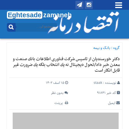
Eghtesade
zamaneh
منوی
بالا
تماس
با
گروه :
بانک و بیمه
ما
دكتر خورسندیان از تاسیس شركت فناوری اطلاعات بانك صنعت و
درباره
معدن خبر داد/تحول دیجیتال نه یك انتخاب بلكه یك ضرورت غیر
ما
قابل انكار است
منوی
اصلی
نویسنده :
staak
۱۵ اسف ۱۴۰۲
خانه
کد خبر 91841
بدون نظر
اقتصادی
ایمیل
پرینت
اجتماعی
بین
الملل