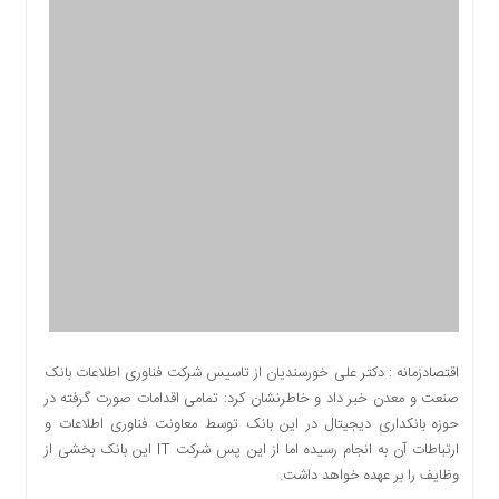
اقتصادی
اجتماعی
فرهنگ
و
هنر
بورس
بانک
و
بیمه
صنعت
و
معدن
نفت
و
اقتصادزمانه : دکتر علی خورسندیان از تاسیس شرکت فناوری اطلاعات بانک
انرژی
صنعت و معدن خبر داد و خاطرنشان کرد: تمامی اقدامات صورت گرفته در
حوزه بانکداری دیجیتال در این بانک توسط معاونت فناوری اطلاعات و
فناوری
ارتباطات آن به انجام رسیده اما از این پس شرکت IT این بانک بخشی از
منظقه
وظایف را بر عهده خواهد داشت.
آزاد