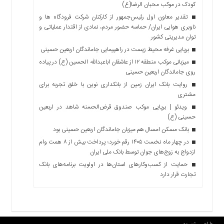
کودک در موکب محبان الرضا(ع)
تقدیر معاون اول رئیس‌جمهور از کارکنان شرکت فرودگاه ها و
ناوبری هوایی ایران/ حماسه حضور مردم، نمادی از اقتدار عملیاتی و
توان مدیریتی کشور
برپایی غرفه محیط زیست در راهپیمایی جاماندگان اربعین حسینی
میزبانی موکب منطقه ۱۲ از عاشقان اباعبدالله الحسین (ع) در پیاده
روی جاماندگان اربعین حسینی
روایت بانک ایران زمین از بانکداری نوین با خلق تجربه برای
مشتری
ویدئو | برپایی موکب صندوق قرض‌الحسنه شاهد در اربعین
حسینی (ع)
بانک مسکن امسال هم میزبان جاماندگان اربعین حسینی بود
در چهار ماه نخست ۱۴۰۵ رقم خورد؛ پرداخت بیش از ۸ همت وام
ازدواج به زوج‌های جوان توسط بانک ملی ایران
حمایت از کسب‌وکارهای استان‌ها در اولویت برنامه‌های بانک
تجارت قرار دارد