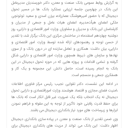
به گزارش روابط عمومی بانک صنعت و معدن، دکتر خورسندیان مدیرعامل
دسترسی
این بانک در چهارمین جلسه ارزیابی عملکرد بانک ها در مسیر تحول
سریع
دیجیتال که با حضور امیرهوشنگ عصارزاده، بیژن اسدی و سعید توتونچی
تماس
ملکی اعضای هیأت‌مدیره، اعضای هیات ‌عامل و جمعی از مدیران و
با
کارشناسان این بانک و مدیران و مشاوران وزارت امور اقتصادی و دارایی، روز
ما
دوشنبه چهاردهم اسفندماه در ساختمان مرکزی این بانک برگزار شد، با تقدیر
درباره
از حسن توجه و رهنمودهای ارائه شده توسط وزارت امور اقتصادی و
ما
دارایی، بیان داشت: همکاری و تعامل سازنده ای در درون بانک و از سوی
کتاب
نهادها و سازمان های ذیربط همچون وزارت امور اقتصادی و دارایی شکل
پلیس،امنیت
گرفته و تمامی اقدامات و پروژه هایی که در حوزه تحول دیجیتال در این
و
بانک به انجام رسیده است، حاصل دانش این مجموعه و یک کار و
جامعه
همفکری جمعی و منسجم است.
گرایی
در ادامه این نشست، دکتر تقوایی نجیب رئیس مرکز فناوری اطلاعات
به
،امنیت فضای مجازی و اقتصاد هوشمند وزارت اموراقتصادی و دارایی تحول
چاپ
دیجیتال نه یک انتخاب بلکه یک ضرورت غیر قابل انکار است که بانک ها
رسید
برای حفظ قدرت رقابتی خود ناگزیر از توجه به این مقوله و فراهم نمودن
اخبار
ابزارها و زیرساخت های مورد نیاز بانکداری دیجیتال می باشند.
سایت
وی ضمن تقدیر از بانک صنعت و معدن در پیاده سازی بانکداری دیجیتال
اجتماعی
اظهار داشت: این بانک می تواند از مزیت های بانکداری دیجیتال برای