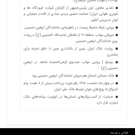
کودک در موکب محبان الرضا(ع)
تقدیر معاون اول رئیس‌جمهور از کارکنان شرکت فرودگاه ها و
ناوبری هوایی ایران/ حماسه حضور مردم، نمادی از اقتدار عملیاتی و
توان مدیریتی کشور
برپایی غرفه محیط زیست در راهپیمایی جاماندگان اربعین حسینی
میزبانی موکب منطقه ۱۲ از عاشقان اباعبدالله الحسین (ع) در پیاده
روی جاماندگان اربعین حسینی
روایت بانک ایران زمین از بانکداری نوین با خلق تجربه برای
مشتری
ویدئو | برپایی موکب صندوق قرض‌الحسنه شاهد در اربعین
حسینی (ع)
بانک مسکن امسال هم میزبان جاماندگان اربعین حسینی بود
در چهار ماه نخست ۱۴۰۵ رقم خورد؛ پرداخت بیش از ۸ همت وام
ازدواج به زوج‌های جوان توسط بانک ملی ایران
حمایت از کسب‌وکارهای استان‌ها در اولویت برنامه‌های بانک
تجارت قرار دارد
طراحی و توسعه