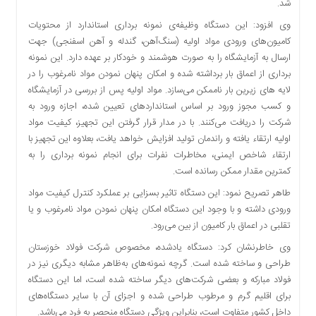
شد.
دسترسی
وی افزود: این دستگاه وظیفه‌ی نمونه برداری استاندارد از محتویات
سریع
کامیون‌های ورودی مواد اولیه (سنگ‌آهن، گندله و آهن اسفنجی) جهت
تماس
ارسال به آزمایشگاه را به صورت هوشمند و خودکار بر عهده دارد. این نمونه
با
برداری از اعماق بار برداشته شده و امکان پنهان نمودن مواد نامرغوب را در
ما
لایه های زیرین بار ناممکن می‌سازد. مواد اولیه پس از بررسی در آزمایشگاه
درباره
و کسب مجوز ورود بر اساس استانداردهای تعیین شده، اجازه ورود به
ما
شرکت را دریافت می‌کنند. با در مدار قرار گرفتن این تجهیز، کیفیت مواد
کتاب
اولیه ارتقاء یافته و راندمان تولید افزایش خواهد یافت، بعلاوه این تجهیز با
پلیس،امنیت
ارتقاء شاخص ایمنی، مخاطرات نفرات برای انجام نمونه برداری را به
و
کمترین مقدار ممکن رسانده است.
جامعه
طاهر تصریح نمود: این دستگاه تاثیر بسزایی بر عملکرد کنترل کیفیت مواد
گرایی
ورودی داشته و با وجود این دستگاه امکان پنهان نمودن مواد نامرغوب و یا
به
تقلبی در اعماق بار کامیون از بین می‌رود.
چاپ
رسید
وی خاطرنشان کرد: دستگاه یادشده، مخصوص شرکت فولاد خوزستان
طراحی و ساخته شده است. گرچه نمونه‌های به‌ظاهر مشابه دیگری نیز در
اخبار
فولاد مبارکه و بعضی شرکت‌های دیگر ساخته شده است، اما این دستگاه
سایت
برای اقلیم گرم و مرطوب طراحی شده و اجزای آن با سایر دستگاه‌های
اجتماعی
داخل کشور متفاوت است، بنابراین ویژگی دستگاه منحصر به فرد می‌باشد.