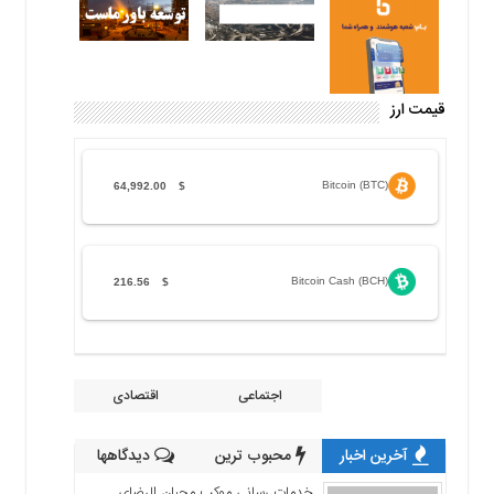
قیمت ارز
Bitcoin (BTC)
64,992.00
$
Bitcoin Cash (BCH)
216.56
$
اجتماعی
اقتصادی
آخرین اخبار
محبوب ترین
دیدگاهها
خدمات رسانی موکب محبان الرضای