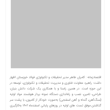
اقتصادی
اجتماعی
فرهنگ
و
هنر
بورس
بانک
و
بیمه
صنعت
و
معدن
نفت
اقتصادزمانه : کامران طاهر مدیر تحقیقات و تکنولوژی فولاد خوزستان اظهار
و
داشت: راهبرد معاونت فناوری و مدیریت تحقیقات و تکنولوژی، توسعه در
انرژی
این حوزه است. در همین راستا و با همکاری یک شرکت دانش بنیان،
فناوری
طراحی، تامین، نصب و راه‌اندازی دستگاه نمونه بردار هوشمند مواد اولیه
(سنگ‌آهن، گندله و آهن اسفنجی) به‌صورت خودکار از کامیون، با پشت سر
منظقه
گذاشتن موفق تست های اولیه در روزهای پایانی اسفندماه ۱۴۰۲ به‌کارگیری
آزاد