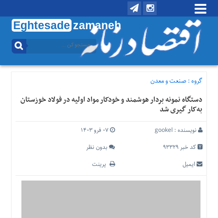
Eghtesade
zamaneh
منوی
بالا
تماس
با
گروه :
صنعت و معدن
ما
دستگاه نمونه بردار هوشمند و خودکار مواد اولیه در فولاد خوزستان
درباره
به‌کار گیری شد
ما
منوی
نویسنده :
gookel
۰۷ فرو ۱۴۰۳
اصلی
کد خبر 93329
بدون نظر
خانه
ایمیل
پرینت
اقتصادی
اجتماعی
بین
الملل