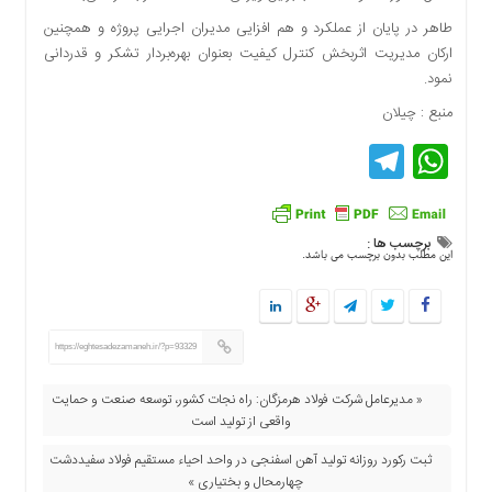
اقتصادی
طاهر در پایان از عملکرد و هم افزایی مدیران اجرایی پروژه و همچنین
فرهنگ
ارکان مدیریت اثربخش کنترل کیفیت بعنوان بهره‌بردار تشکر و قدردانی
و
نمود.
هنر
منبع : چیلان
بین
Telegram
WhatsApp
الملل
یادداشت
چند
رسانه
برچسب ها :
این مطلب بدون برچسب می باشد.
یادداشت
https://eghtesadezamaneh.ir/?p=93329
« مدیرعامل شرکت فولاد هرمزگان: راه نجات کشور، توسعه صنعت و حمایت
واقعی از تولید است
ثبت رکورد روزانه تولید آهن اسفنجی در واحد احیاء مستقیم فولاد سفیددشت
چهارمحال و بختیاری »