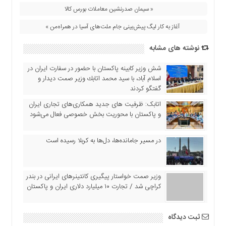
اقتصادی
« سیمان صدرنشین معاملات بورس کالا
فرهنگ
آغاز به کار لیگ پیش‌بینی جام ملت‌های آسیا در همراه‌من »
و
هنر
نوشته های مشابه
بین
الملل
شش وزیر کابینه پاکستان با حضور در سفارت ایران در
اسلام آباد، با سيد محمد اتابك وزير صمت ديدار و
یادداشت
گفتگو كردند
چند
اتابک: ظرفیت های جدید همکاری‌های تجاری ایران
رسانه
و پاکستان با محوریت بخش خصوصی فعال می‌شود
یادداشت
در مسیر جا‌مانده‌ها، دل‌ها به کربلا رسیده است
وزیر صمت خواستار پیگیری کانتینرهای ایرانی در بندر
کراچی شد / تجارت ۱۰ میلیارد دلاری ایران و پاکستان
ثبت دیدگاه