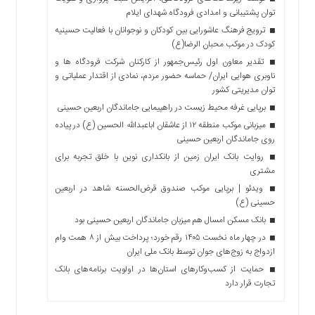
توان پشتیبانی و امدادی فرودگاه شهدای ایلام
ترویج فرهنگ عاشورایی بین کودکان و نوجوانان با فعالیت حسینیه
کودک در موکب محبان الرضا(ع)
تقدیر معاون اول رئیس‌جمهور از کارکنان شرکت فرودگاه ها و
ناوبری هوایی ایران/ حماسه حضور مردم، نمادی از اقتدار عملیاتی و
توان مدیریتی کشور
برپایی غرفه محیط زیست در راهپیمایی جاماندگان اربعین حسینی
میزبانی موکب منطقه ۱۲ از عاشقان اباعبدالله الحسین (ع) در پیاده
روی جاماندگان اربعین حسینی
روایت بانک ایران زمین از بانکداری نوین با خلق تجربه برای
مشتری
ویدئو | برپایی موکب صندوق قرض‌الحسنه شاهد در اربعین
حسینی (ع)
بانک مسکن امسال هم میزبان جاماندگان اربعین حسینی بود
در چهار ماه نخست ۱۴۰۵ رقم خورد؛ پرداخت بیش از ۸ همت وام
ازدواج به زوج‌های جوان توسط بانک ملی ایران
حمایت از کسب‌وکارهای استان‌ها در اولویت برنامه‌های بانک
تجارت قرار دارد