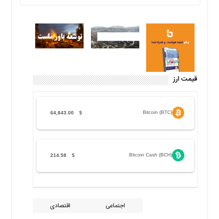
قیمت ارز
Bitcoin (BTC)
64,843.00
$
Bitcoin Cash (BCH)
214.58
$
اجتماعی
اقتصادی