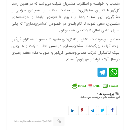
مناسب به خواسته و انتظارات مشتریان شرکت می‌باشد، که در همین راستا
دسترسی
گل‌گهر با تدوین استراتژی‌ها و اقدامات مختلف و همچنین طراحی و
سریع
به‌کارگیری این استانداردها از طریق طبقه‌بندی نیازها و خواسته‌های
تماس
مشتریان، سعی نموده تا گام بلندی در خصوص “مشتری‌مداری” که یکی
با
اصول بنیادی تعالی شرکت می‌باشد، بردارد.
ما
به‌یقین این موفقیت، نشان از تلاش‌های متعهدانه مجموعه همکاران گل‌گهر،
درباره
توجه آنها به رویکردهای مشتری‌مداری در مسیر تعالی شرکت و همچنین
ما
لبیک تلاشگران شرکت معدنی‌وصنعتی گل‌گهر به منویات مقام معظم رهبری
کتاب
در سال “رشد تولید و مهارتورم” است.
پلیس،امنیت
و
Telegram
WhatsApp
جامعه
گرایی
به
چاپ
برچسب ها :
این مطلب بدون برچسب می باشد.
رسید
اخبار
سایت
https://eghtesadezamaneh.ir/?p=87590
اجتماعی