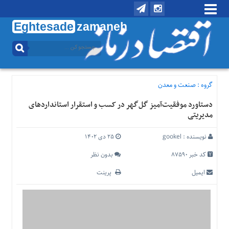
Eghtesade
zamaneh
منوی
بالا
تماس
با
گروه :
صنعت و معدن
ما
دستاورد موفقیت‌آمیز گل‌گهر در کسب و استقرار استانداردهای
درباره
مدیریتی
ما
منوی
نویسنده :
gookel
۲۵ دی ۱۴۰۲
اصلی
کد خبر 87590
بدون نظر
خانه
ایمیل
پرینت
اقتصادی
اجتماعی
بین
الملل