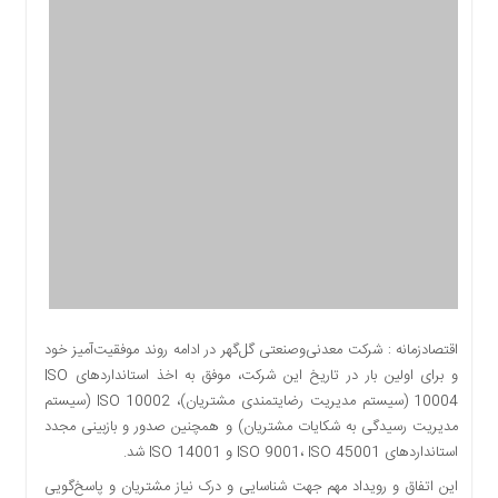
اقتصادی
اجتماعی
فرهنگ
و
هنر
بورس
بانک
و
بیمه
صنعت
و
معدن
نفت
اقتصادزمانه : شرکت معدنی‌وصنعتی گل‌گهر در ادامه روند موفقیت‌آمیز خود
و
و برای اولین بار در تاریخ این شرکت، موفق به اخذ استانداردهای ISO
انرژی
10004 (سیستم مدیریت رضایتمندی مشتریان)، ISO 10002 (سیستم
فناوری
مدیریت رسیدگی به شکایات مشتریان) و همچنین صدور و بازبینی مجدد
استانداردهای ISO 9001، ISO 45001 و ISO 14001 شد.
منظقه
آزاد
این اتفاق و رویداد مهم جهت شناسایی و درک نیاز مشتریان و پاسخ‌گویی