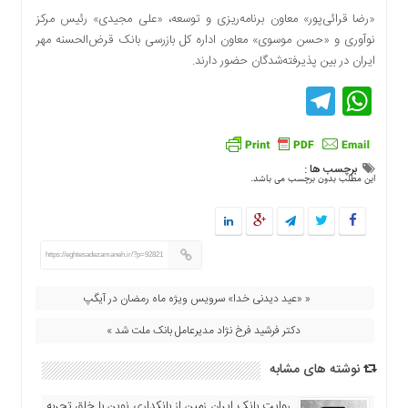
دسترسی
«رضا قرائی‌پور» معاون برنامه‌ریزی و توسعه، «علی مجیدی» رئیس مرکز
سریع
نوآوری و «حسن موسوی» معاون اداره کل بازرسی بانک قرض‌الحسنه مهر
تماس
ایران در بین پذیرفته‌شدگان حضور دارند.
با
Telegram
WhatsApp
ما
درباره
ما
برچسب ها :
کتاب
این مطلب بدون برچسب می باشد.
پلیس،امنیت
و
جامعه
گرایی
https://eghtesadezamaneh.ir/?p=92821
به
چاپ
« «عید دیدنی خدا» سرویس ویژه ماه رمضان در آیگپ
رسید
دکتر فرشید فرخ نژاد مدیرعامل بانک ملت شد »
اخبار
سایت
نوشته های مشابه
اجتماعی
روایت بانک ایران زمین از بانکداری نوین با خلق تجربه