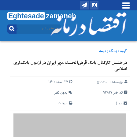
Eghtesade
zamaneh
منوی
بالا
تماس
با
گروه :
بانک و بیمه
ما
درخشش کارکنان بانک قرض‌الحسنه مهر ایران در آزمون بانکداری
درباره
اسلامی
ما
منوی
نویسنده :
gookel
۲۷ اسف ۱۴۰۲
اصلی
کد خبر 92821
بدون نظر
خانه
ایمیل
پرینت
اقتصادی
اجتماعی
بین
الملل