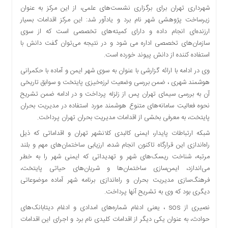
شهرداری تهران برای برگزاری نشست‌های علمی، از این مرکز به عنوان
دسترسی
زیرساخت پژوهشی شهر نام برد و یادآور شد: این مرکز اقدامات بسیار
سریع
ارزنده‌ای انجام داده و دارای کمیته‌های تخصصی است که از سوی
تماس
سازمان‌های تخصصی اداره می شود و در نتیجه می‌توان گفت دانش با
با
استفاده کننده از دانش پیوند خورده است‌.
ما
درباره
وی در ادامه با ارائه گزارشی با عنوان به سوی شهر ایمن و آماده با حکمرانی
ما
هوشمند شهری ، ضمن بررسی وضعیت لرزه‌خیزی پایتخت و سوابق تاریخی
آن به بررسی سیمای تهران پس از زلزله پرداخت و در ادامه ضمن تشریح
کتاب
نحوه فعالیت سامانه‌های متنوع هوشمند مورد استفاده در مدیریت بحران
پلیس،امنیت
پایتخت، به معرفی بخشی از اقدامات مدیریت بحران تهران پرداخت.
و
جامعه
شبکه ارتباطات پایدار، ایمنی کالبدی کلانشهر تهران و اقداماتی که ذیل
گرایی
راه‌اندازی این قرارگاه تاکنون انجام شده، ارزیابی ساختمان‌های مهم و بلند
به
مرتبه، شناخت ریسک‌های شهر و تهدیداتی که ایمنی شهر را به خطر
چاپ
می‌اندازد، ایمن‌سازی ساختمان‌ها و شریان‌های حیاتی پایتخت،
رسید
فرهنگ‌سازی مدیریت بحران و راه‌اندازی برنامه شهر آماده موضوعاتی
اخبار
دیگری بود که وی به تشریح آنها پرداخت.
سایت
نصیری از sos ، یعنی ادغام شماره‌های امدادی و ادغام دیتابانک‌های
اجتماعی
حوادث، به عنوان یکی دیگر از اقدامات کلیدی نام برد و اجرای این اقدامات