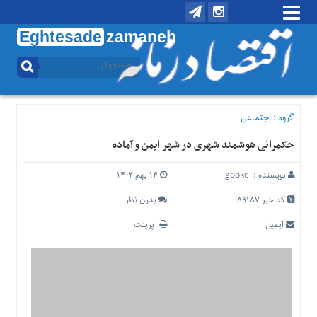
Eghtesade
zamaneh
منوی
بالا
تماس
با
گروه :
اجتماعی
ما
حکمرانی هوشمند شهری در شهر ایمن و آماده
درباره
ما
نویسنده :
gookel
۱۴ بهم ۱۴۰۲
منوی
اصلی
کد خبر 89187
بدون نظر
خانه
ایمیل
پرینت
اقتصادی
اجتماعی
بین
الملل