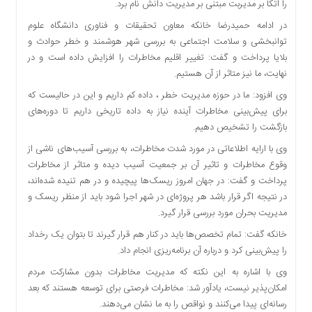
را اتکا بر مدیربت مبتنی بر مدیریت دانش نام برد.
اقتصادی
در ادامه حمیدرضا خانکه معاون تحقیقات و فناوری دانشگاه علوم
فرهنگ
توانبخشی و سلامت اجتماعی به بررسی شهر هوشمند و خطر حوادث و
و
بلایا پرداخت و گفت: تغییر اقلیم مخاطرات را افزایش داده است و در
هنر
نهایت، ما نیز متاثر از آن هستیم.
بین
الملل
وی افزود: ما در حوزه مدیریت خطر ، داده کم داریم و این در حالیست که
برای پیش‌بینی مخاطرات آینده نیاز به داده تاریخی داریم تا دوره‌های
یادداشت
بازگشت را تشخیص دهیم.
چند
وی با ارایه اطلاعاتی در مورد شدت مخاطرات، به بررسی آسیب‌های ناشی از
رسانه
وقوع مخاطرات و تاثیر آن بر جمعیت آسیب دیده و متاثر از مخاطرات
یادداشت
پرداخت و گفت: در جهان امروز ریسک‌ها پیچیده و در هم تنیده شده‌اند،
در نتیجه اگر قرار باشد هر پروژه‌ای در شهر اجرا شود باید از منظر ریسک و
مدیریت بحران مورد بررسی قرار گیرد.
خانکه گفت: تمام تخصص‌ها باید در کنار هم قرار گیرند تا بتوان یک رخداد
را پیش‌بینی کرد و درباره آن برنامه‌ریزی انجام داد.
وی با اشاره به این نکته که مدیریت مخاطرات بدون مشارکت مردم
امکان‌پذیر نیست، یادآور شد: مخاطرات فرصتی برای توسعه هستند که بعد
رسانه‌ای پیدا می‌کنند و نواقص را به ما نشان می‌دهند.