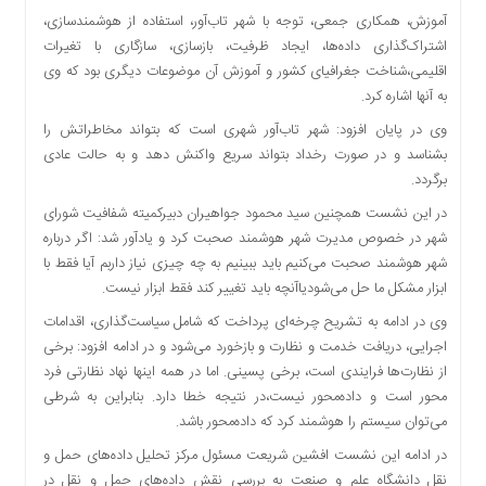
آموزش، همکاری جمعی، توجه با شهر تاب‌آور، استفاده از هوشمندسازی،
اشتراک‌گذاری داده‌ها، ایجاد ظرفیت، بازسازی، سازگاری با تغیرات
اقلیمی،شناخت جغرافیای کشور و آموزش آن موضوعات دیگری بود که وی
به آنها اشاره کرد.
وی در پایان افزود: شهر تاب‌آور شهری است که بتواند مخاطراتش را
بشناسد و در صورت رخداد بتواند سریع واکنش دهد و به حالت عادی
برگردد.
در این نشست همچنین سید محمود جواهیران دبیرکمیته شفافیت شورای
شهر در خصوص مدیرت شهر هوشمند صحبت کرد و یادآور شد: اگر درباره
شهر هوشمند صحبت می‌کنیم باید ببینیم به چه چیزی نیاز داربم آیا فقط با
ابزار مشکل ما حل می‌شودیاآنچه باید تغییر کند فقط ابزار نیست.
وی در ادامه به تشریح چرخه‌ای پرداخت که شامل سیاست‌گذاری، اقدامات
اجرایی، دریافت خدمت و نظارت و بازخورد می‌شود و در ادامه افزود: برخی
از نظارت‌ها فرایندی است، برخی پسینی. اما در همه اینها نهاد نظارتی فرد
محور است و داده‌محور نیست،در نتیجه خطا دارد. بنابراین به شرطی
می‌توان سیستم را هوشمند کرد که داده‌محور باشد.
در ادامه این نشست افشین شریعت مسئول مرکز تحلیل داده‌های حمل و
نقل دانشگاه علم و صنعت به بررسی نقش داده‌های حمل و نقل در