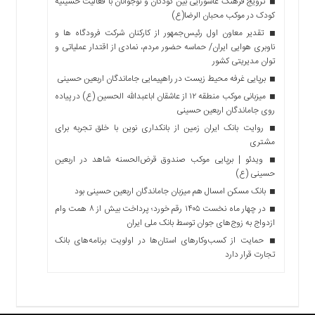
ترویج فرهنگ عاشورایی بین کودکان و نوجوانان با فعالیت حسینیه
کودک در موکب محبان الرضا(ع)
تقدیر معاون اول رئیس‌جمهور از کارکنان شرکت فرودگاه ها و
ناوبری هوایی ایران/ حماسه حضور مردم، نمادی از اقتدار عملیاتی و
توان مدیریتی کشور
برپایی غرفه محیط زیست در راهپیمایی جاماندگان اربعین حسینی
میزبانی موکب منطقه ۱۲ از عاشقان اباعبدالله الحسین (ع) در پیاده
روی جاماندگان اربعین حسینی
روایت بانک ایران زمین از بانکداری نوین با خلق تجربه برای
مشتری
ویدئو | برپایی موکب صندوق قرض‌الحسنه شاهد در اربعین
حسینی (ع)
بانک مسکن امسال هم میزبان جاماندگان اربعین حسینی بود
در چهار ماه نخست ۱۴۰۵ رقم خورد؛ پرداخت بیش از ۸ همت وام
ازدواج به زوج‌های جوان توسط بانک ملی ایران
حمایت از کسب‌وکارهای استان‌ها در اولویت برنامه‌های بانک
تجارت قرار دارد