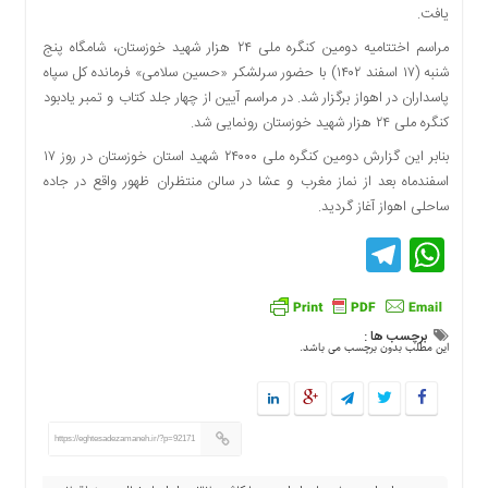
یافت.
دسترسی
سریع
مراسم اختتامیه دومین کنگره ملی ۲۴ هزار شهید خوزستان، شامگاه پنج
تماس
شنبه (۱۷ اسفند ۱۴۰۲) با حضور سرلشکر «حسین سلامی» فرمانده کل سپاه
با
پاسداران در اهواز برگزار شد. در مراسم آیین از چهار جلد کتاب و تمبر یادبود
ما
کنگره ملی ۲۴ هزار شهید خوزستان رونمایی شد.
درباره
بنابر این گزارش دومین کنگره ملی ۲۴۰۰۰ شهید استان خوزستان در روز ۱۷
ما
اسفندماه بعد از نماز مغرب و عشا در سالن منتظران ظهور واقع در جاده
کتاب
ساحلی اهواز آغاز گردید.
پلیس،امنیت
Telegram
WhatsApp
و
جامعه
گرایی
به
برچسب ها :
چاپ
این مطلب بدون برچسب می باشد.
رسید
اخبار
سایت
https://eghtesadezamaneh.ir/?p=92171
اجتماعی