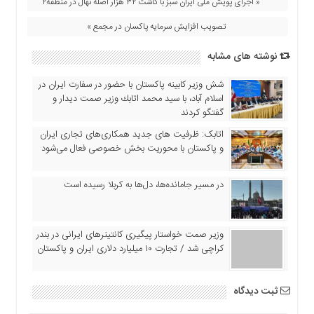
« اجرای پویش ملی ایران سبز با کاشت ۳۲ هزار اصله نهال در منطقه۲
اقتصادی
تصویب افزایش سرمایه پاکسان در مجمع »
فرهنگ
و
نوشته های مشابه
هنر
بین
شش وزیر کابینه پاکستان با حضور در سفارت ایران در
الملل
اسلام آباد، با سيد محمد اتابك وزير صمت ديدار و
گفتگو كردند
یادداشت
اتابک: ظرفیت های جدید همکاری‌های تجاری ایران
چند
و پاکستان با محوریت بخش خصوصی فعال می‌شود
رسانه
یادداشت
در مسیر جا‌مانده‌ها، دل‌ها به کربلا رسیده است
وزیر صمت خواستار پیگیری کانتینرهای ایرانی در بندر
کراچی شد / تجارت ۱۰ میلیارد دلاری ایران و پاکستان
ثبت دیدگاه