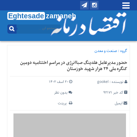
Eghtesade
zamaneh
منوی
بالا
تماس
با
گروه :
صنعت و معدن
ما
حضور مدیرعامل هلدینگ صباانرژی در مراسم اختتامیه دومین
درباره
کنگره ملی ۲۴ ‌هزار شهید خوزستان
ما
منوی
نویسنده :
gookel
۲۰ اسف ۱۴۰۲
اصلی
کد خبر 92171
بدون نظر
خانه
ایمیل
پرینت
اقتصادی
اجتماعی
بین
الملل