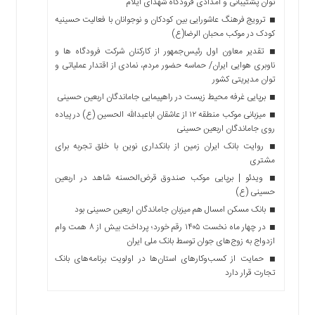
توان پشتیبانی و امدادی فرودگاه شهدای ایلام
ترویج فرهنگ عاشورایی بین کودکان و نوجوانان با فعالیت حسینیه
کودک در موکب محبان الرضا(ع)
تقدیر معاون اول رئیس‌جمهور از کارکنان شرکت فرودگاه ها و
ناوبری هوایی ایران/ حماسه حضور مردم، نمادی از اقتدار عملیاتی و
توان مدیریتی کشور
برپایی غرفه محیط زیست در راهپیمایی جاماندگان اربعین حسینی
میزبانی موکب منطقه ۱۲ از عاشقان اباعبدالله الحسین (ع) در پیاده
روی جاماندگان اربعین حسینی
روایت بانک ایران زمین از بانکداری نوین با خلق تجربه برای
مشتری
ویدئو | برپایی موکب صندوق قرض‌الحسنه شاهد در اربعین
حسینی (ع)
بانک مسکن امسال هم میزبان جاماندگان اربعین حسینی بود
در چهار ماه نخست ۱۴۰۵ رقم خورد؛ پرداخت بیش از ۸ همت وام
ازدواج به زوج‌های جوان توسط بانک ملی ایران
حمایت از کسب‌وکارهای استان‌ها در اولویت برنامه‌های بانک
تجارت قرار دارد