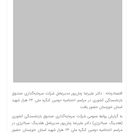
اقتصادی
اجتماعی
فرهنگ
و
هنر
بورس
بانک
و
بیمه
صنعت
و
معدن
نفت
اقتصادزمانه : دکتر علیرضا زمان‌پور مدیرعامل شرکت سرمایه‌گذاری صندوق
و
بازنشستگی کشوری در مراسم اختتامیه دومین کنگره ملی ۲۴ هزار شهید
انرژی
استان خوزستان حضور یافت.
فناوری
به گزارش روابط عمومی شرکت سرمایه‌گذاری صندوق بازنشستگی کشوری
منظقه
(هلدینگ صباانرژی) دکتر علیرضا زمان‌پور مدیرعامل هلدینگ صباانرژی در
آزاد
مراسم اختتامیه دومین کنگره ملی ۲۴ هزار شهید استان خوزستان حضور