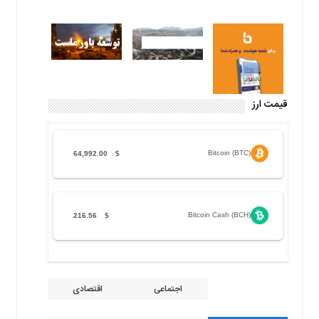
قیمت ارز
Bitcoin (BTC)
64,992.00
$
Bitcoin Cash (BCH)
216.56
$
اجتماعی
اقتصادی