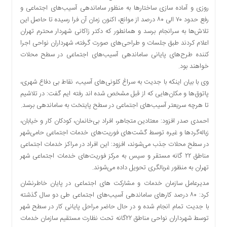
روزی و آماده سازی ساختارها به منظور ساماندهی آسیب‌های اجتماعی و
دسترسی
رفع حدود ۷۰ الی ۸۰ درصد از موانع، اکنون زمان آن فرا رسیده تا حاصل این
سریع
تلاش‌ها به سرانجام برسد و همانطور که دکتر زاکانی شهردار محترم تهران
تماس
اعلام کردند طبق جلسات و طراحی‌های صورت گرفته، شهرداران نواحی اجرا
با
کننده طرح‌های پایانی ساماندهی آسیب‌های اجتماعی در سطح محلات
ما
خواهند بود.
درباره
ما
وی با بیان اینکه با جدیت به سراغ کلونی‌های آسیب، نقاط بی دفاع شهری،
پاتوق‌ها و مکان‌هایی که از قبل مشخص شده اند رفته ایم گفت: در تلاشیم
کتاب
تا هرچه سریعتر آسیب‌های اجتماعی در سطح پایتخت به ساماندهی برسد.
پلیس،امنیت
و
احمدی صدر افزود: معتادین متجاهر، افراد بی‌خانمان، کودکان کار و خیابان،
جامعه
زباله‌گردها و غیره توسط گشت‌های فوریت‌های خدمات اجتماعی حامی‌شهر
گرایی
در سطح محلات جذب می‌شوند، افزود: این افراد در مراکز خدمات‌ اجتماعی
به
مناطق ۲۲ گانه مستقر و سپس به مرکز فوریت‌های خدمات اجتماعی شهر
چاپ
تهران به منظور غربالگری تحویل داده می‌شوند.
رسید
مدیرعامل سازمان خدمات و مشارکت های اجتماعی در پایان خاطرنشان
اخبار
کرد: ۸۰ درصد کارهای ساماندهی آسیب‌های اجتماعی طی دو سال گذشته
سایت
با جدیت تمام انجام شده و در حال حاضر مراحل پایانی کار در سطح شهر
اجتماعی
توسط شهرداران نواحی مناطق ۲۲گانه تحت نظارت مستقیم سازمان خدمات