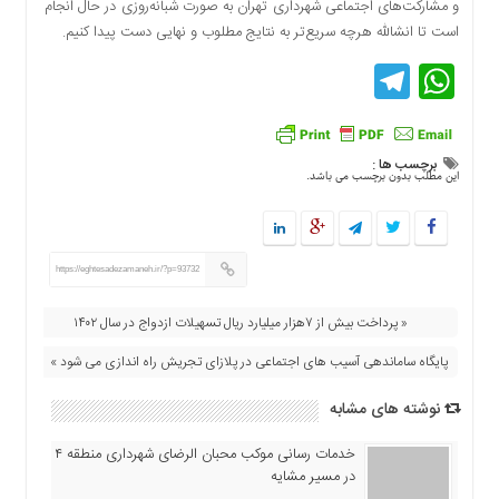
و مشارکت‌های اجتماعی شهرداری تهران به صورت شبانه‌روزی در حال انجام
اقتصادی
است تا انشالله هرچه سریع‌تر به نتایج مطلوب و نهایی دست پیدا کنیم.
فرهنگ
Telegram
WhatsApp
و
هنر
بین
الملل
برچسب ها :
این مطلب بدون برچسب می باشد.
یادداشت
چند
رسانه
https://eghtesadezamaneh.ir/?p=93732
یادداشت
« پرداخت بیش از ۷هزار میلیارد ریال تسهیلات ازدواج در سال ۱۴۰۲
پایگاه ساماندهی آسیب های اجتماعی در پلازای تجریش راه اندازی می شود »
نوشته های مشابه
خدمات رسانی موکب محبان الرضای شهرداری منطقه ۴
در مسیر مشایه