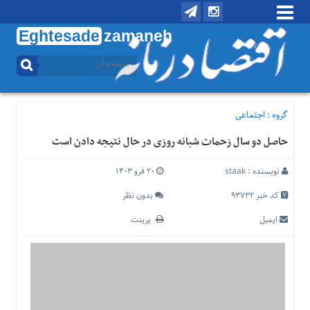
Eghtesade
zamaneh
منوی
بالا
تماس
با
گروه :
اجتماعی
ما
حاصل دو سال زحمات شبانه روزی در حال نتیجه دادن است
درباره
ما
نویسنده :
staak
۲۰ فرو ۱۴۰۳
منوی
اصلی
کد خبر 93732
بدون نظر
خانه
ایمیل
پرینت
اقتصادی
اجتماعی
بین
الملل