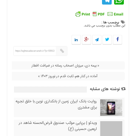
برچسب ها :
این مطلب بدون برچسب می باشد.
https://eghtesadezamaneh.ir/?p=93913
« بیمه دی، میزبان اصحاب رسانه در ضیافت افطار
آماده در کنار هم، ثابت قدم در نوروز ۱۴۰۳ »
نوشته های مشابه
روایت بانک ایران زمین از بانکداری نوین با خلق تجربه
برای مشتری
ویدئو | برپایی موکب صندوق قرض‌الحسنه شاهد در
اربعین حسینی (ع)