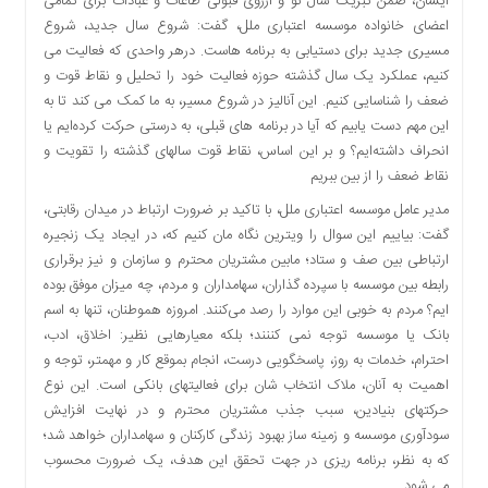
ایشان، ضمن تبریک سال نو و آرزوی قبولی طاعات و عبادات برای تمامی
دسترسی
اعضای خانواده موسسه اعتباری ملل، گفت: شروع سال جدید، شروع
سریع
مسیری جدید برای دستیابی به برنامه هاست. درهر واحدی که فعالیت می
تماس
کنیم، عملکرد یک سال گذشته حوزه فعالیت خود را تحلیل و نقاط قوت و
با
ضعف را شناسایی کنیم. این آنالیز در شروع مسیر، به ما کمک می کند تا به
ما
این مهم دست یابیم که آیا در برنامه های قبلی، به درستی حرکت کرده‌ایم یا
درباره
انحراف داشته‌ایم؟ و بر این اساس، نقاط قوت سالهای گذشته را تقویت و
ما
نقاط ضعف را از بین ببریم
کتاب
مدیر عامل موسسه اعتباری ملل، با تاکید بر ضرورت ارتباط در میدان رقابتی،
پلیس،امنیت
گفت: بیاییم این سوال را ویترین نگاه مان کنیم که، در ایجاد یک زنجیره
و
ارتباطی بین صف و ستاد؛ مابین مشتریان محترم و سازمان و نیز برقراری
جامعه
رابطه بین موسسه با سپرده گذاران، سهامداران و مردم، چه میزان موفق بوده
گرایی
ایم؟ مردم به خوبی این‌ موارد را رصد می‌کنند. امروزه هموطنان، تنها به اسم
به
بانک یا موسسه توجه نمی کننند؛ بلکه معیارهایی نظیر: اخلاق، ادب،
چاپ
احترام، خدمات به روز، پاسخگویی درست، انجام بموقع کار و مهمتر، توجه و
رسید
اهمیت به آنان، ملاک انتخاب شان برای فعالیتهای بانکی است. این نوع
اخبار
حرکتهای بنیادین، سبب جذب مشتریان محترم و در نهایت افزایش
سایت
سودآوری موسسه و زمینه ساز بهبود زندگی کارکنان و سهامداران خواهد شد؛
که به نظر، برنامه ریزی در جهت تحقق این هدف، یک ضرورت محسوب
اجتماعی
می شود.