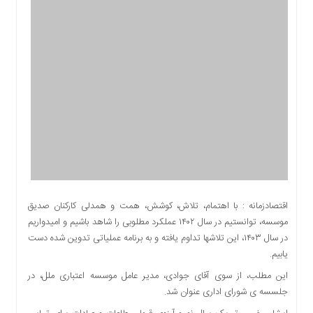
اقتصادی
اجتماعی
فرهنگ
و
هنر
بورس
بانک
و
بیمه
صنعت
و
معدن
اقتصادزمانه : با اهتمام، تلاش، کوشش، همت و همدلی کارکنان صدیق
نفت
موسسه، توانستیم در سال ۱۴۰۲ عملکرد مطلوبی را شاهد باشیم و امیدواریم
و
در سال ۱۴۰۳، این تلاشها تداوم یافته و به برنامه عملیاتی تدوین شده دست
انرژی
یابیم.
فناوری
این مطلب، از سوی آقای جوادی، مدیر عامل موسسه اعتباری ملل، در
منظقه
جلسسه ی شورای اداری عنوان شد.
آزاد