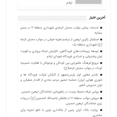
ایلام
آخرین اخبار
خدمات رسانی موکب محبان الرضای شهرداری منطقه ۴ در مسیر
مشایه
استقبال زائرین اربعین از مراسم تعزیه خوانی در موکب محبان الرضا
(ع) شهرداری منطقه یک
توسعه زیرساخت‌های فرودگاهی، افزایش شبکه پروازی و تقویت
توان پشتیبانی و امدادی فرودگاه شهدای ایلام
ترویج فرهنگ عاشورایی بین کودکان و نوجوانان با فعالیت حسینیه
کودک در موکب محبان الرضا(ع)
تقدیر معاون اول رئیس‌جمهور از کارکنان شرکت فرودگاه ها و
ناوبری هوایی ایران/ حماسه حضور مردم، نمادی از اقتدار عملیاتی و
توان مدیریتی کشور
برپایی غرفه محیط زیست در راهپیمایی جاماندگان اربعین حسینی
میزبانی موکب منطقه ۱۲ از عاشقان اباعبدالله الحسین (ع) در پیاده
روی جاماندگان اربعین حسینی
روایت بانک ایران زمین از بانکداری نوین با خلق تجربه برای
مشتری