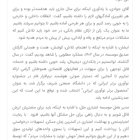
اقتصادی
آقای جوادی، با یادآوری اینکه، برای سال جاری باید هدفمندتر بوده و برای
فرهنگ
هر تغییری آمادگیهای لازم را داشته باشیم، گفت: اتفاقات داخلی و خارجی
و
را به خوبی رصد کنیم و برای هر طرحی آماده باشیم تا بتوانیم سربلند باشیم.
هنر
ما به عنوان یک رکن از ارکان نظام بانکی، در حد خود باید تلاش کنیم که
بین
مشکلات مردم مرتفع و رفاه و آبادانی، بیش از پیش به مردم هدیه شود.
الملل
ایشان، با اشاره به اینکه، با اهتمام، تلاش، کوشش، همت و همدلی کارکنان
یادداشت
صدیق موسسه، در سال ۱۴۰۲، عملکرد مطلوبی را شاهد بودیم، گفت: در سال
چند
گذشته، توانستیم در بانکداری دیجیتال، رشد خوبی داشته باشیم و خدمات
رسانه
قابل توجهی را برای سهولت در فعالیتهای اقتصادی هموطنان گرامی ارائه
نماییم تا آنجایی که، دستیار صوتی هوشمند نرم‌افزار فام در جشنواره
یادداشت
نوآوری برتر ایرانی که در دانشگاه صنعتی شریف برگزار شد، به عنوان
“محصول برتر نوآوری ایرانی” انتخاب شده و توقع ما این است که این
صدرنشینی ادامه یابد.
مدیر عامل موسسه اعتباری ملل، با اشاره به اینکه، باید برای مشتریان ارزش
قائل شویم و به دنبال راهی برای حل مشکل آنها باشیم، افزود : با رعایت
اعتبارسنجی و بهداشت اعتباری در کمترین زمان ممکن، تسهیلات درخواستی
آنان را پرداخت کنیم و این تسهیلات را بسوی واحدهای تولیدی سوق
دهیم و از این طریق بتوانیم شعار”جهش تولید با مشارکت مردم”، که توسط