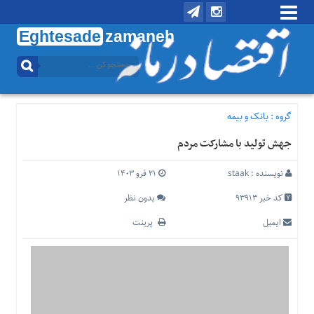
Eghtesade
zamaneh
منوی
بالا
تماس
با
گروه :
بانک و بیمه
ما
جهش تولید با مشارکت مردم
درباره
ما
نویسنده :
staak
۲۱ فرو ۱۴۰۳
منوی
اصلی
کد خبر 93913
بدون نظر
خانه
ایمیل
پرینت
اقتصادی
اجتماعی
بین
الملل