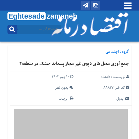
Eghtesade
zamaneh
منوی
بالا
تماس
با
گروه :
اجتماعی
ما
جمع آوری محل های دپوی غیر مجاز پسماند خشک در منطقه۲
درباره
ما
نویسنده :
staak
۱۰ بهم ۱۴۰۲
منوی
اصلی
کد خبر 88823
بدون نظر
خانه
ایمیل
پرینت
اقتصادی
اجتماعی
بین
الملل