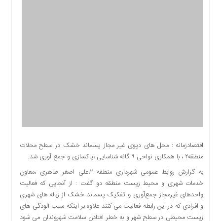
اقتصادی
اجتماعی
فرهنگ
و
هنر
بورس
بانک
و
بیمه
صنعت
و
معدن
اقتصادزمانه : محل های دپوی غیر مجاز پسماند خشک در سطح محلات
نفت
منطقه۲ ، با همکاری نواحی ۹ گانه شناسایی ،پاکسازی و جمع آوری شد.
و
به گزارش روابط عمومی شهرداری منطقه ۲،علی اصغر طاهری ،معاون
انرژی
خدمات شهری و محیط زیست منطقه دو گفت : از آنجایی که فعالیت
فناوری
واحدهای غیرمجاز جمع‌آوری و تفکیک پسماند خشک از زباله های شهری
منظقه
و افرادی که در این رابطه فعالیت می کنند علاوه بر اینکه سبب آلودگی های
آزاد
زیست محیطی در سطح شهر و به خطر افتادن سلامت شهروندان می شود