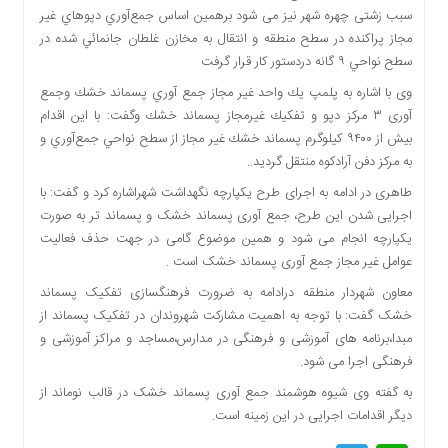
سبب زشتی چهره شهر نیز می شود برهمین اساس جمع‌آوري دپوهاي غير
دسترسی
مجاز پراكنده در سطح منطقه و انتقال به مخازن غلطان جانمائي شده در
سریع
سطح نواحي ۹ گانه دردستور کار قرار گرفت
تماس
با
وی با اشاره به پلمپ يك واحد غير مجاز جمع آوري پسماند خشك وجمع
ما
آوری ۳ مرکز دپو و تفكيك غيرمجاز پسماند خشك وگفت: با این اقدام
درباره
بیش از ۹۴۰۰ كيلوگرم پسماند خشك غير مجاز از سطح نواحي جمع‌آوري و
ما
به مركز دفن آرادكوه منتقل گرديد..
کتاب
طاهری در ادامه به اجرای طرح یکپارچه نگهداشت شهراشاره کرد و گفت: با
پلیس،امنیت
اجرایی شدن این طرح، جمع آوری پسماند خشک و پسماند تر به صورت
و
یکپارچه انجام می شود و همین موضوع گامی در جهت حذف فعالیت
جامعه
عوامل غیر مجاز جمع آوری پسماند خشک است .
گرایی
معاون شهردار منطقه درادامه به ضرورت فرهنگسازی تفکیک پسماند
به
خشک گفت: با توجه به اهمیت مشارکت شهروندان در تفکیک پسماند از
چاپ
مبدا،برنامه های آموزشی و فرهنگی در مدارس،مساجد و مراکز آموزشی و
رسید
فرهنگی اجرا می شود.
اخبار
به گفته وی شیوه هوشمند جمع آوری پسماند خشک در قالب نوماند از
سایت
دیگر اقدامات اجرایی در این زمینه است.
اجتماعی