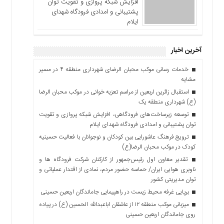
افزایش شبکه پروازی و تقویت توان
پشتیبانی و امدادی فرودگاه شهدای
ایلام
آخرین اخبار
خدمات رسانی موکب محبان الرضای شهرداری منطقه ۴ در مسیر
مشایه
استقبال زائرین اربعین از مراسم تعزیه خوانی در موکب محبان الرضا
(ع) شهرداری منطقه یک
توسعه زیرساخت‌های فرودگاهی، افزایش شبکه پروازی و تقویت
توان پشتیبانی و امدادی فرودگاه شهدای ایلام
ترویج فرهنگ عاشورایی بین کودکان و نوجوانان با فعالیت حسینیه
کودک در موکب محبان الرضا(ع)
تقدیر معاون اول رئیس‌جمهور از کارکنان شرکت فرودگاه ها و
ناوبری هوایی ایران/ حماسه حضور مردم، نمادی از اقتدار عملیاتی و
توان مدیریتی کشور
برپایی غرفه محیط زیست در راهپیمایی جاماندگان اربعین حسینی
میزبانی موکب منطقه ۱۲ از عاشقان اباعبدالله الحسین (ع) در پیاده
روی جاماندگان اربعین حسینی