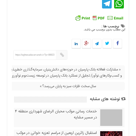
Telegram
WhatsApp
اقتصادی
فرهنگ
و
هنر
برچسب ها :
این مطلب بدون برچسب می باشد.
بین
الملل
یادداشت
https://eghtesadezamaneh.ir/?p=88823
چند
رسانه
« مشارکت فعالانه بانک پارسیان در حوزه‌های دانش‌بنیان، سرمایه‌گذاری خطر‌پذیر
و کسب‌و‌کار‌های نوآور/ تجلیل از عملکرد بانک پارسیان در توسعه زیست‌بوم نوآوری
یادداشت
سال سخت فلزات سبز به پایان می‌رسد؟ »
نوشته های مشابه
خدمات رسانی موکب محبان الرضای شهرداری منطقه ۴
در مسیر مشایه
استقبال زائرین اربعین از مراسم تعزیه خوانی در موکب