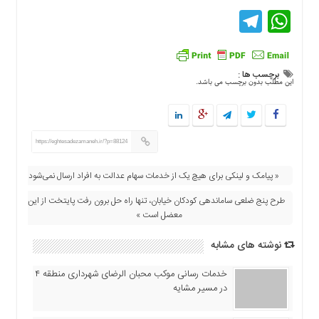
Telegram
WhatsApp
برچسب ها :
این مطلب بدون برچسب می باشد.
https://eghtesadezamaneh.ir/?p=88124
« پیامک و لینکی برای هیچ یک از خدمات سهام عدالت به افراد ارسال نمی‌شود
طرح پنج ضلعی ساماندهی کودکان خیابان، تنها راه حل برون رفت پایتخت از این
معضل است »
نوشته های مشابه
خدمات رسانی موکب محبان الرضای شهرداری منطقه ۴
در مسیر مشایه