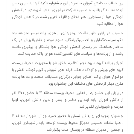
اقتصادی
وى خطاب به دانش آموزان حاضر در اين جشنواره تاكيد كرد: به عنوان نسل
آينده مطالبه گر باشید و ضمن مشاركت در اجراى نقش شهروندى در كاهش
فرهنگ
آلودگى هوا از مسئولين هم تحقق وظايف تعيين شده در كاهش آلودگى
و
هوا را مطالبه كنيد.
هنر
حسينى در پايان اظهار داشت: برخوردارى از هواى پاك میسر نخواهد بود
بین
مگر، سیاست‌گذاران و تصمیم‌گیرندگان، عموم مردم و نقش‌آفرینان در یک
الملل
ساختار هماهنگ در راستای کاهش آلودگی هوا پشتکار و پیگیری داشته
یادداشت
باشند و از برنامه‌ها و سیاست‌های تضمین‌کننده هوای پاک حمایت کنند.
چند
اجرای برنامه گروه سرود نجم الثاقب، خلاق شو با محوریت محیط زیست،
رسانه
گروه های ورزشی و کودک ماهک، غرفه های آموزشی، گریم کودک، نقاشی با
یادداشت
موضوع هوای پاک، اهدای جوایز ، برگزاری مسابقات متعدد و ده ها برنامه
مفرح دیگر از بخش های مختلف این جشنواره بود .
در پایان این جشنواره، از فعالین محیط زیست منطقه ۳ با حضور ۱۲۰۰ نفر
از دانش آموزان پایه ابتدایی دختر و پسر، والدین دانش آموزان، اولیا
مدرسه و شهروندان تقدیر شد.
جشنواره پنجره ای رو به آبی آسمان با حضور حمید جوانی شهردار منطقه ۳
، حلیا سادات حسینی مدیرکل محیط زیست ‌توسعه پایدار شهرداری تهران،
و جمعی از مدیران منطقه در بوستان ملت برگزار شد.