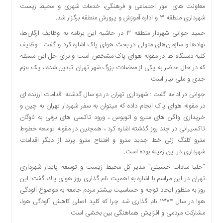
معاونت های امور اجتماعی و فرهنگی، خدمات شهری و محیط زیست
دسترسی
شهرداری منطقه ۳ و اداره آموزش و پرورش منطقه برگزار شد.
سریع
تماس
حمید جوانی شهردار منطقه ۳ در حاشیه این برنامه به وظایف ارگان‌ها،
با
نهادها و سازمان‌های متولی در بحث هوای پاک اشاره کرد و گفت : وظایف
ما
کلیه دستگاه ها در مقوله هوای پاک مشخص است و برای حل این مسئله
که در حال حاضر به یکی از معضلات بزرگ شهر تهران تبدیل شده ، یک عزم
درباره
جدی و ملی نیاز است .
ما
کتاب
جوانی در ادامه گفت : شهرداری تهران در دو سال گذشته اقدامات ارزنده ای
پلیس،امنیت
در مقوله هوای پاک انجام داده که میتوان به سفر شهردار تهران به چین و
و
خریداری واگن های مترو و اتوبوس ، ورود تاکسی های برقی به ناوگان
جامعه
تاکسیرانی در چند روز گذشته اشاره کرد ، همچنین در مقوله توسعه خطوط
گرایی
مترو کلنگ زنی خط جدید مترو و افتتاح مترو پرند از دیگر اقدامات
به
شهرداری در این زمینه بوده است.
چاپ
“حليا سادات حسينى” مدير كل محيط زيست و توسعه پايدار شهردارى
رسید
تهران در اين مراسم با اشاره به اهميت نام گذارى روز هواى پاك گفت: این
اخبار
روز به منظور ایجاد توجه و حساسیت بیشتر مردم جامعه به موضوع آلودگی
سایت
هوا در سال ۱۳۷۴ نام گذارى شد چرا که کلید اصلی کاهش آلودگی هوا،
مشارکت مردمی و افزایش هماهنگی بین بخشی است.
اجتماعی