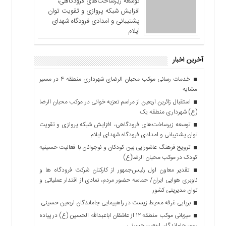
توسعه زیرساخت‌های فرودگاهی،
افزایش شبکه پروازی و تقویت توان
پشتیبانی و امدادی فرودگاه شهدای
ایلام
آخرین اخبار
خدمات رسانی موکب محبان الرضای شهرداری منطقه ۴ در مسیر
مشایه
استقبال زائرین اربعین از مراسم تعزیه خوانی در موکب محبان الرضا
(ع) شهرداری منطقه یک
توسعه زیرساخت‌های فرودگاهی، افزایش شبکه پروازی و تقویت
توان پشتیبانی و امدادی فرودگاه شهدای ایلام
ترویج فرهنگ عاشورایی بین کودکان و نوجوانان با فعالیت حسینیه
کودک در موکب محبان الرضا(ع)
تقدیر معاون اول رئیس‌جمهور از کارکنان شرکت فرودگاه ها و
ناوبری هوایی ایران/ حماسه حضور مردم، نمادی از اقتدار عملیاتی و
توان مدیریتی کشور
برپایی غرفه محیط زیست در راهپیمایی جاماندگان اربعین حسینی
میزبانی موکب منطقه ۱۲ از عاشقان اباعبدالله الحسین (ع) در پیاده
روی جاماندگان اربعین حسینی