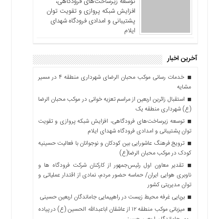
توسعه زیرساخت‌های فرودگاهی،
افزایش شبکه پروازی و تقویت توان
پشتیبانی و امدادی فرودگاه شهدای
ایلام
آخرین اخبار
خدمات رسانی موکب محبان الرضای شهرداری منطقه ۴ در مسیر
مشایه
استقبال زائرین اربعین از مراسم تعزیه خوانی در موکب محبان الرضا
(ع) شهرداری منطقه یک
توسعه زیرساخت‌های فرودگاهی، افزایش شبکه پروازی و تقویت
توان پشتیبانی و امدادی فرودگاه شهدای ایلام
ترویج فرهنگ عاشورایی بین کودکان و نوجوانان با فعالیت حسینیه
کودک در موکب محبان الرضا(ع)
تقدیر معاون اول رئیس‌جمهور از کارکنان شرکت فرودگاه ها و
ناوبری هوایی ایران/ حماسه حضور مردم، نمادی از اقتدار عملیاتی و
توان مدیریتی کشور
برپایی غرفه محیط زیست در راهپیمایی جاماندگان اربعین حسینی
میزبانی موکب منطقه ۱۲ از عاشقان اباعبدالله الحسین (ع) در پیاده
روی جاماندگان اربعین حسینی