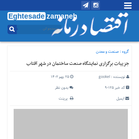
Eghtesade
zamaneh
منوی
بالا
تماس
با
گروه :
صنعت و معدن
ما
جزییات برگزاری نمایشگاه صنعت ساختمان در شهر آفتاب
درباره
ما
نویسنده :
gookel
۲۵ بهم ۱۴۰۲
منوی
اصلی
کد خبر 90125
بدون نظر
خانه
ایمیل
پرینت
اقتصادی
اجتماعی
بین
الملل