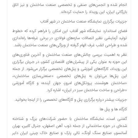
انجام شده و انجمن‌های صنفی و تخصصی صنعت ساختمان و نیز اتاق
دسترسی
بازرگانی ایران، این رویداد را حمایت کرده‌اند.
سریع
تماس
جزییات برگزاری نمایشگاه صنعت ساختمان در شهر آفتاب
با
فضای استاندارد نمایشگاه شهر آفتاب این امکان را فراهم کرده که خطوط
ما
تولید آزمایشی نظیر اتصالات سازه‌های فولادی در برخی غرفه‌ها راه‌اندازی
درباره
شده و طراحی اغلب غرف الهام گرفته از ویژگی‌های صنعت ساختمان باشد.
ما
نظر به اهمیت بررسی چالش‌های صنعت ساختمان و آخرین فناوری‌های
کتاب
این حوزه به عنوان یکی از پیشران‌های اقتصادی کشور، در جریان برگزاری
پلیس،امنیت
این رویداد، کارگاه‌های آموزشی و پنل‌های تخصصی برگزار می‌شود. از جمله
و
این پنل‌ها می‌توان به پنل‌های تخصصی «صنعتی‌سازی ساختمان»،
جامعه
«ساختمان هوشمند، پروتکل‌های امروز، جهان آینده» و کارگاه آموزشی
گرایی
«طراحی و ساخت ساختمان سبز در ایران» اشاره کرد.
به
چاپ
جزییات بیشتر درباره برگزاری پنل و کارگاه‌های تخصصی را از اینجا بخوانید.
رسید
کارگاه ها و پنل ها
اخبار
گفتنی است، نمایشگاه ساختمان با حضور شرکت‌های بزرگ و شناخته
سایت
شده‌ای در حوزه ساختمانی از جمله ذوب آهن اصفهان، جنرال کابین، بهران
اجتماعی
آسانسور، صنایع سنگ آونگ، تالی پارک و صنایع خاک چینی ایران دایر