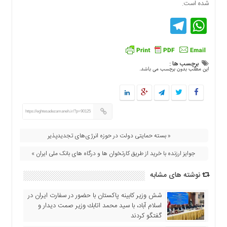
شده است.
اقتصادی
Telegram
WhatsApp
فرهنگ
و
هنر
بین
برچسب ها :
الملل
این مطلب بدون برچسب می باشد.
یادداشت
چند
رسانه
https://eghtesadezamaneh.ir/?p=90125
یادداشت
« بسته حمایتی دولت در حوزه انرژی‌های تجدیدپذیر
جوایز ارزنده با خرید از طریق کارتخوان ها و درگاه های بانک ملی ایران »
نوشته های مشابه
شش وزیر کابینه پاکستان با حضور در سفارت ایران در
اسلام آباد، با سيد محمد اتابك وزير صمت ديدار و
گفتگو كردند