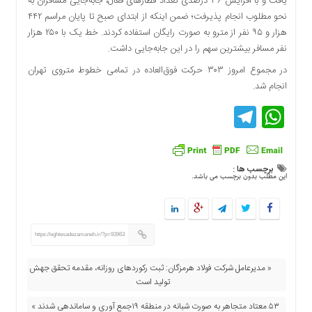
یافت و با افزایش ۳۶ درصدی تعداد قطارهای فعال، جابه‌جایی مسافران به
دسترسی
نحو مطلوب انجام پذیرفت؛ ضمن اینکه از ابتدای صبح تا پایان مراسم ۴۴۲
سریع
هزار و ۹۵ نفر از مترو به صورت رایگان استفاده کردند. خط یک با ۲۵۰ هزار
تماس
نفر مسافر بیشترین سهم را در این جابه‌جایی داشت.
با
در مجموع امروز ۳۰۳ حرکت فوق‌العاده در تمامی خطوط متروی تهران
ما
انجام شد.
درباره
Telegram
WhatsApp
ما
کتاب
پلیس،امنیت
و
برچسب ها :
جامعه
این مطلب بدون برچسب می باشد.
گرایی
به
چاپ
رسید
https://eghtesadezamaneh.ir/?p=93963
اخبار
« مدیرعامل شرکت فولاد هرمزگان: ثبت رکوردهای روزانه، مقدمه تحقق جهش
سایت
تولید است
اجتماعی
۵۳ معتاد متجاهر به صورت شبانه در منطقه ۱۹جمع آوری و ساماندهی شدند »