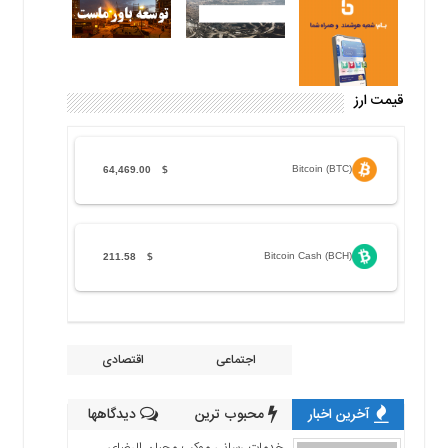
قیمت ارز
Bitcoin (BTC)
64,469.00
$
Bitcoin Cash (BCH)
211.58
$
اجتماعی
اقتصادی
آخرین اخبار
محبوب ترین
دیدگاهها