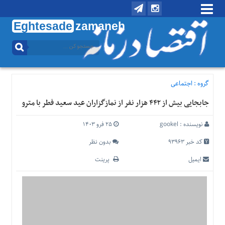
Eghtesade
zamaneh
منوی
بالا
تماس
با
گروه :
اجتماعی
ما
جابجایی بیش از ۴۴۲ هزار نفر از نمازگزاران عید سعید فطر با مترو
درباره
ما
نویسنده :
gookel
۲۵ فرو ۱۴۰۳
منوی
اصلی
کد خبر 93963
بدون نظر
خانه
ایمیل
پرینت
اقتصادی
اجتماعی
بین
الملل