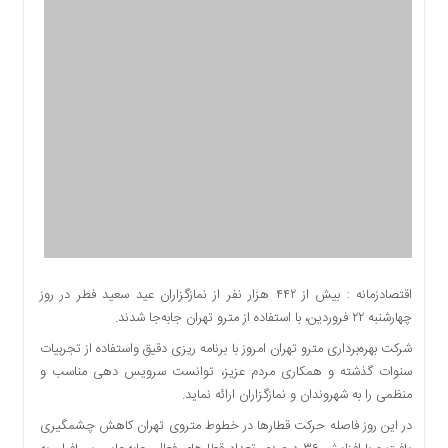
اقتصادی
اجتماعی
فرهنگ
و
هنر
بورس
بانک
و
بیمه
صنعت
و
معدن
اقتصادزمانه : بیش از ۴۴۲ هزار نفر از نمازگزاران عید سعید فطر در روز
نفت
چهارشنبه ۲۲ فروردین، با استفاده از مترو تهران جابه‌جا شدند.
و
شرکت بهره‌برداری مترو تهران امروز با برنامه ریزی دقیق واستفاده از تجربیات
انرژی
سنوات گذشته و همکاری مردم عزیز، توانست سرویس دهی مناسب و
فناوری
منظمی را به شهروندان و نمازگزاران ارائه نماید.
منظقه
در این روز فاصله حرکت قطار‌ها در خطوط متروی تهران کاهش چشمگیری
آزاد