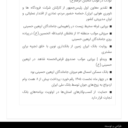
کودک در موکب محبان الرضا(ع)
تقدیر معاون اول رئیس‌جمهور از کارکنان شرکت فرودگاه ها و
ناوبری هوایی ایران/ حماسه حضور مردم، نمادی از اقتدار عملیاتی و
توان مدیریتی کشور
برپایی غرفه محیط زیست در راهپیمایی جاماندگان اربعین حسینی
میزبانی موکب منطقه ۱۲ از عاشقان اباعبدالله الحسین (ع) در پیاده
روی جاماندگان اربعین حسینی
روایت بانک ایران زمین از بانکداری نوین با خلق تجربه برای
مشتری
ویدئو | برپایی موکب صندوق قرض‌الحسنه شاهد در اربعین
حسینی (ع)
بانک مسکن امسال هم میزبان جاماندگان اربعین حسینی بود
در چهار ماه نخست ۱۴۰۵ رقم خورد؛ پرداخت بیش از ۸ همت وام
ازدواج به زوج‌های جوان توسط بانک ملی ایران
حمایت از کسب‌وکارهای استان‌ها در اولویت برنامه‌های بانک
تجارت قرار دارد
طراحی و توسعه