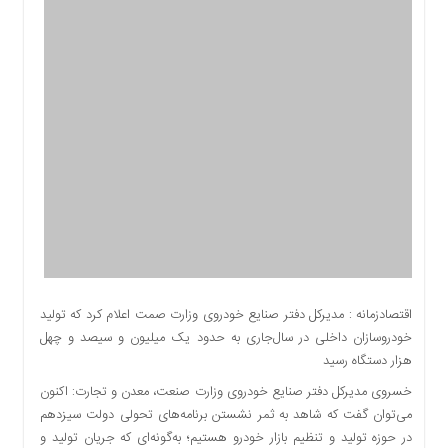
اقتصادی
اجتماعی
فرهنگ
و
هنر
بورس
بانک
و
بیمه
صنعت
و
معدن
نفت
اقتصادزمانه : مدیرکل دفتر صنایع خودروی وزارت صمت اعلام کرد که تولید
و
خودروسازان داخلی در سال‌جاری به حدود یک میلیون و سیصد و چهل
انرژی
هزار دستگاه رسید
فناوری
خسروی مدیرکل دفتر صنایع خودروی وزارت صنعت، معدن و تجارت: اکنون
منظقه
می‌توان گفت که شاهد به ثمر نشستن برنامه‌های تحولی دولت سیزدهم
آزاد
در حوزه تولید و تنظیم بازار خودرو هستیم؛ به‌گونه‌ای که جریان تولید و