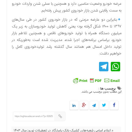
عرضه خودرو وضعیت مناسبی دارد و همچنین با عملی شدن واردات خودرو
دسترسی
به سمت رقابتی شدن بازار خودروی کشور پیش رفته‌ایم.
سریع
تماس
بنابراین دو عارضه مزمنی که در بازار خودروی کشور در طی سال‌های
با
۱۳۹۷ تا ۱۴۰۰ شکل گرفته بود؛ یعنی کاهش تولید خودروسازان به زیر یک
ما
میلیون دستگاه همراه با تولید خودرو‌های ناقص و همچنین تلاطم بازار
خودرو، براساس برنامه‌های اجرا شده، مدیریت شده است به‌طوریکه در
درباره
تولید داخل امسال هم همانند سال گذشته رشد تولیدخودروی کامل را
ما
خواهیم داشت.
کتاب
پلیس،امنیت
Telegram
WhatsApp
و
جامعه
گرایی
به
برچسب ها :
این مطلب بدون برچسب می باشد.
چاپ
رسید
اخبار
سایت
https://eghtesadezamaneh.ir/?p=92825
اجتماعی
« اعلام اسامی شعبه‌های کشیک بانک پاسارگاد در تعطیلات نوروز سال ۱۴۰۳