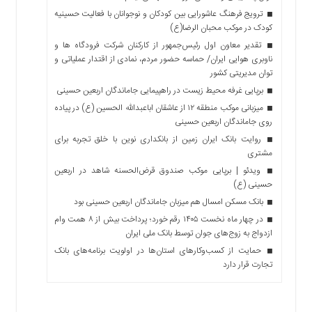
ترویج فرهنگ عاشورایی بین کودکان و نوجوانان با فعالیت حسینیه
کودک در موکب محبان الرضا(ع)
تقدیر معاون اول رئیس‌جمهور از کارکنان شرکت فرودگاه ها و
ناوبری هوایی ایران/ حماسه حضور مردم، نمادی از اقتدار عملیاتی و
توان مدیریتی کشور
برپایی غرفه محیط زیست در راهپیمایی جاماندگان اربعین حسینی
میزبانی موکب منطقه ۱۲ از عاشقان اباعبدالله الحسین (ع) در پیاده
روی جاماندگان اربعین حسینی
روایت بانک ایران زمین از بانکداری نوین با خلق تجربه برای
مشتری
ویدئو | برپایی موکب صندوق قرض‌الحسنه شاهد در اربعین
حسینی (ع)
بانک مسکن امسال هم میزبان جاماندگان اربعین حسینی بود
در چهار ماه نخست ۱۴۰۵ رقم خورد؛ پرداخت بیش از ۸ همت وام
ازدواج به زوج‌های جوان توسط بانک ملی ایران
حمایت از کسب‌وکارهای استان‌ها در اولویت برنامه‌های بانک
تجارت قرار دارد