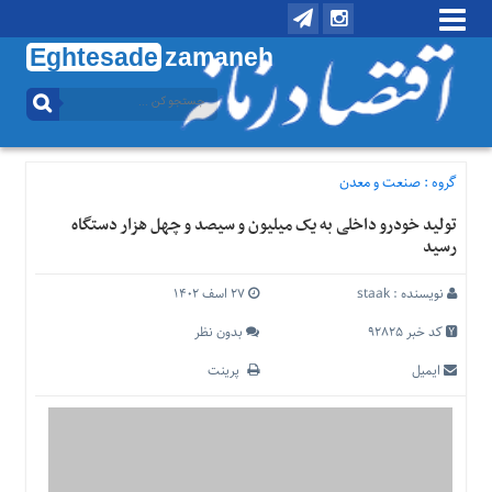
Eghtesade
zamaneh
منوی
بالا
تماس
با
گروه :
صنعت و معدن
ما
تولید خودرو داخلی به یک میلیون و سیصد و چهل هزار دستگاه
درباره
رسید
ما
منوی
نویسنده :
staak
۲۷ اسف ۱۴۰۲
اصلی
کد خبر 92825
بدون نظر
خانه
ایمیل
پرینت
اقتصادی
اجتماعی
بین
الملل