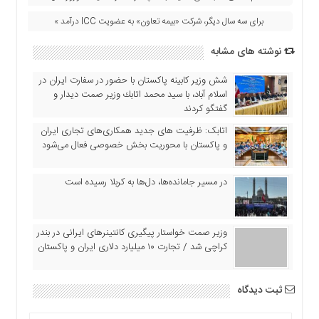
اقتصادی
برای سه سال دیگر، شرکت «بیمه تعاون» به عضویت ICC درآمد »
فرهنگ
و
نوشته های مشابه
هنر
بین
شش وزیر کابینه پاکستان با حضور در سفارت ایران در
اسلام آباد، با سيد محمد اتابك وزير صمت ديدار و
الملل
گفتگو كردند
یادداشت
اتابک: ظرفیت های جدید همکاری‌های تجاری ایران
چند
و پاکستان با محوریت بخش خصوصی فعال می‌شود
رسانه
یادداشت
در مسیر جا‌مانده‌ها، دل‌ها به کربلا رسیده است
وزیر صمت خواستار پیگیری کانتینرهای ایرانی در بندر
کراچی شد / تجارت ۱۰ میلیارد دلاری ایران و پاکستان
ثبت دیدگاه