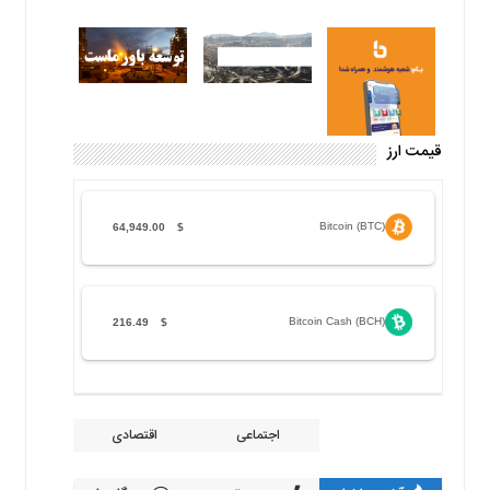
قیمت ارز
Bitcoin (BTC)
64,949.00
$
Bitcoin Cash (BCH)
216.49
$
اجتماعی
اقتصادی