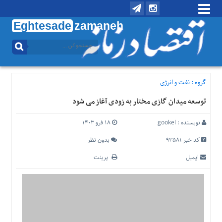
Eghtesade
zamaneh
منوی
بالا
تماس
با
گروه :
نفت و انرژی
ما
توسعه میدان گازی مختار به زودی آغاز می شود
درباره
ما
نویسنده :
gookel
۱۸ فرو ۱۴۰۳
منوی
اصلی
کد خبر 93581
بدون نظر
خانه
ایمیل
پرینت
اقتصادی
اجتماعی
بین
الملل