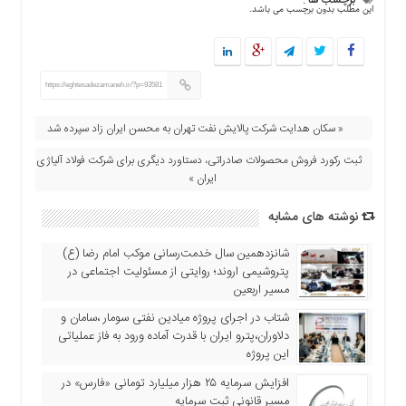
برچسب ها :
این مطلب بدون برچسب می باشد.
https://eghtesadezamaneh.ir/?p=93581
« سکان هدایت شرکت پالایش نفت تهران به محسن ایران زاد سپرده شد
ثبت رکورد فروش محصولات صادراتی، دستاورد دیگری برای شرکت فولاد آلیاژی
ایران »
نوشته های مشابه
شانزدهمین سال خدمت‌رسانی موکب امام رضا (ع)
پتروشیمی اروند؛ روایتی از مسئولیت اجتماعی در
مسیر اربعین
شتاب در اجرای پروژه میادین نفتی سومار ،سامان و
دلاوران،پترو ایران با قدرت آماده ورود به فاز عملیاتی
این پروژه
افزایش سرمایه ۲۵ هزار میلیارد تومانی «فارس» در
مسیر قانونی ثبت سرمایه