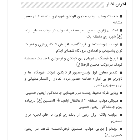
آخرین اخبار
خدمات رسانی موکب محبان الرضای شهرداری منطقه ۴ در مسیر
مشایه
استقبال زائرین اربعین از مراسم تعزیه خوانی در موکب محبان الرضا
(ع) شهرداری منطقه یک
توسعه زیرساخت‌های فرودگاهی، افزایش شبکه پروازی و تقویت
توان پشتیبانی و امدادی فرودگاه شهدای ایلام
ترویج فرهنگ عاشورایی بین کودکان و نوجوانان با فعالیت حسینیه
کودک در موکب محبان الرضا(ع)
تقدیر معاون اول رئیس‌جمهور از کارکنان شرکت فرودگاه ها و
ناوبری هوایی ایران/ حماسه حضور مردم، نمادی از اقتدار عملیاتی و
توان مدیریتی کشور
برپایی غرفه محیط زیست در راهپیمایی جاماندگان اربعین حسینی
میزبانی موکب منطقه ۱۲ از عاشقان اباعبدالله الحسین (ع) در پیاده
روی جاماندگان اربعین حسینی
روایت بانک ایران زمین از بانکداری نوین با خلق تجربه برای
مشتری
ویدئو | برپایی موکب صندوق قرض‌الحسنه شاهد در اربعین
حسینی (ع)