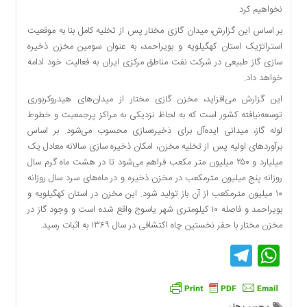
اقتصادی
نخواهیم کرد.
فرهنگ
بر اساس این گزارش، میدان گازی مختار پس از تخلیه کامل بنا به موقعیت
و
استراتژیک استان کهگیلویه و بویراحمد، به عنوان سومین مخزن ذخیره
هنر
سازی گاز طبیعی در شرکت نفت مناطق مرکزی ایران به فعالیت خود ادامه
بین
خواهد داد.
الملل
این گزارش می‌افزاید، مخزن گازی مختار از میدان‌های هیدروکربوری
یادداشت
توسعه‌نیافته کشور است که به لحاظ نزدیکی به مراکز پرجمعیت و خطوط
لوله گاز، میدانی ایده‌آل برای ذخیره‌سازی محسوب می‌شود. بر اساس
چند
برآوردهای اولیه پس از تخلیه مخزن، امکان ذخیره سازی سالانه معادل یک
رسانه
میلیارد و ۲۵۰ میلیون متر مکعب فراهم می‌شود تا در هشت ماه گرم سال
یادداشت
روزانه پنج میلیون مترمکعب در مخزن ذخیره و در ماه‌های سرد سال روزانه
۱۰ میلیون مترمکعب از آن باز تولید شود. این مخزن در استان کهگیلویه و
بویراحمد و فاصله ۱۰ کیلومتری شهر یاسوج واقع شده است و وجود گاز در
مخزن مختار با حفر نخستین چاه اکتشافی در سال ۱۳۶۹ به اثبات رسید.
Telegram
WhatsApp