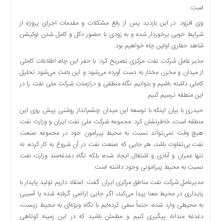
است.
دسترسی
سریع
وی افزود: در این بازدید پس از رفع مشکلات و مقدمات اجرای پروژه از
تماس
شرایط خوبی برخوردار شده و به زودی با حضور دکل و کامل شدن لوکیشن
با
شاهد حفاری اولین چاه خواهیم بود.
ما
مدیر عامل شرکت نفت مرکزی تصریح کرد: با حفر این چاه، اطلاعات کاملی
درباره
از میدان و مخزن مختار به دست آورده می‌شود و این باعث می‌شود تحلیل
ما
کاملی داشته باشیم و بتوانیم نگاه منطقی و درازمدت شرکت ملی نفت را در
کتاب
این منطقه ترسیم کنیم.
پلیس،امنیت
حیدری با بیان اینکه با توسعه این میدان چشم‌انداز روشنی پیش روی این
و
منطقه است، خاطرنشان کرد: مجموعه شرکت ملی نفت ایران و وزارت نفت
جامعه
هیچ وقت نمی‌تواند نسبت به محیط پیرامون خود در مجموعه صنعت
گرایی
نفت بی‌تفاوت باشد، هر جایی که صنعت نفت در آن شروع به کار کرده، نه
به
تنها عمران و آبادی و اشتغال ایجاد شده، بلکه نگاه دغدغه‌مند وزارت نفت
چاپ
نسبت به محیط پیرامونی وجود داشته است.
رسید
مدیرعامل شرکت نفت مناطق مرکزی ایران گفت: اعتقاد داریم تولید پایدار با
اخبار
پایداری در محیط معنا پیدا می‌کند، اگر جایی اراضی گرفته شده یا آسیبی
سایت
به محیطی وارد شده، حتماً سعی کرده‌ایم با نگاه ویژه‌ای به محیط زیست،
اجتماعی
دغدغه مندانه پیگیری کنیم و مطمئن باشید که در این زمینه کوتاهی