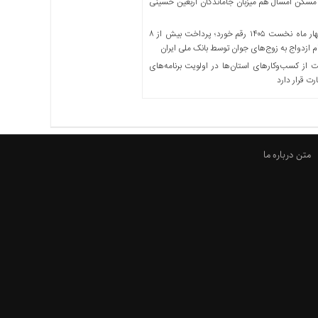
مسکن امسال هم میزبان جاماندگان اربعین حسینی
در چهار ماه نخست ۱۴۰۵ رقم خورد؛ پرداخت بیش از ۸
ازدواج به زوج‌های جوان توسط بانک ملی ایران
از کسب‌وکارهای استان‌ها در اولویت برنامه‌های
رت قرار دارد
متن درباره ما