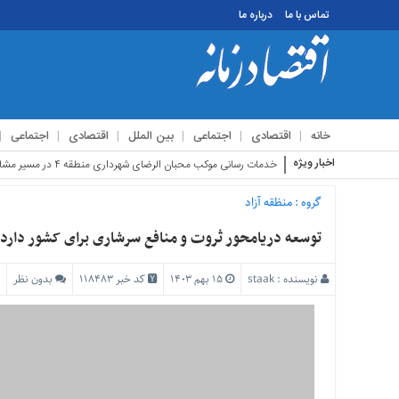
تماس با ما
درباره ما
منوی
بالا
تماس
خانه
اقتصادی
اجتماعی
بین الملل
اقتصادی
اجتماعی
با
ما
اخبار ویژه
استقبا
درباره
ما
گروه :
منظقه آزاد
منوی
توسعه دریامحور ثروت و منافع سرشاری برای کشور دارد
اصلی
خانه
نویسنده :
staak
۱۵ بهم ۱۴۰۳
کد خبر 118483
بدون نظر
اقتصادی
اجتماعی
بین
الملل