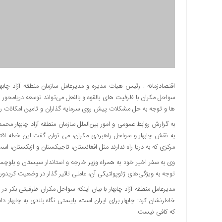
دسترسی
سریع
تماس
با
ما
درباره
ما
اقتصادزمانه : رئیس هیات مدیره و مدیرعامل سازمان منطقه آزاد چابه
سواحل مکران با ظرفیت های بالقوه و بالفعل می‌تواند توسعه دریامحور 
کتاب
پلیس،امنیت
ها و توجه به حل مشکلات پیش روی سرمایه گذاران و تامین امکانات ر
و
به گزارش روابط عمومی و امور بین‌الملل سازمان منطقه آزاد چابهار محمد 
جامعه
به نقش چابهار و سواحل راهبردی مکران، می توان گفت این خطه اق
گرایی
مرکزی که به دریا راه ندارند مثل افغانستان، تاجیکستان و ازبکستان، اس
به
وی به سفر اخیر خود به همراه وزیر خارجه و استاندار سیستان و بلوچستا
چاپ
توجه به ویژگی‌های ژئوپولتیکی آن، عاملی تاثیر گذار در وضعیت کریدو
رسید
مدیرعامل منطقه آزاد چابهار با بیان اینکه سواحل مکران ظرفیتی بکر 
اخبار
خاطرنشان کرد: چابهار برای ایران است، بایستی نگاه بلندی به چابهار 
سایت
که کافی نیست.
اجتماعی