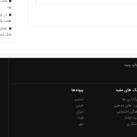
بانک 
بود
همت وام 
حمایت 
بانک تجا
چاپ رسید
نک های مفید
پیوندها
گذاری ها
تسنیم
یت های مذهبی
فارس
نگی اجتماعی
میزان
رت ارشاد
فردا
دشگری
مهر