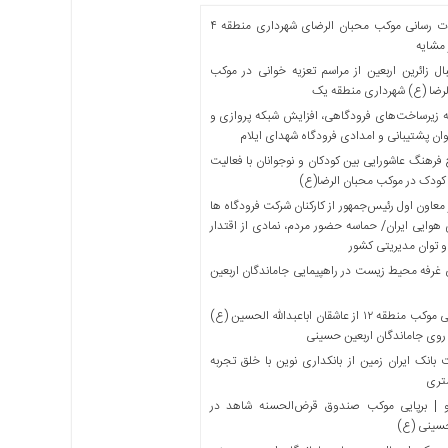
خدمات رسانی موکب محبان الرضای شهرداری منطقه ۴
مشایه
ل زائرین اربعین از مراسم تعزیه خوانی در موکب
لرضا (ع) شهرداری منطقه یک
 زیرساخت‌های فرودگاهی، افزایش شبکه پروازی و
ان پشتیبانی و امدادی فرودگاه شهدای ایلام
فرهنگ عاشورایی بین کودکان و نوجوانان با فعالیت
کودک در موکب محبان الرضا(ع)
معاون اول رئیس‌جمهور از کارکنان شرکت فرودگاه ها
 هوایی ایران/ حماسه حضور مردم، نمادی از اقتدار
و توان مدیریتی کشور
 غرفه محیط زیست در راهپیمایی جاماندگان اربعین
میزبانی موکب منطقه ۱۲ از عاشقان اباعبدالله الحسین (ع)
 روی جاماندگان اربعین حسینی
بانک ایران زمین از بانکداری نوین با خلق تجربه
تری
 | برپایی موکب صندوق قرض‌الحسنه شاهد در
حسینی (ع)