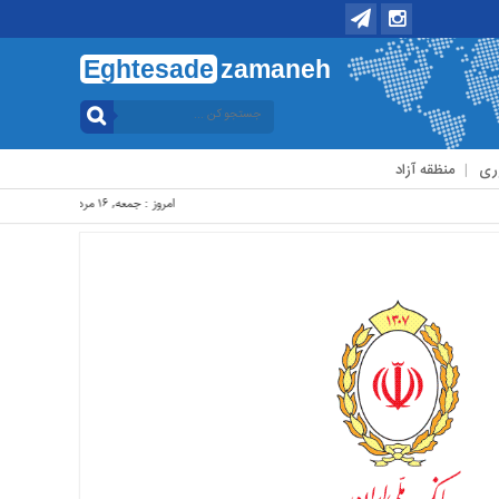
Eghtesade
zamaneh
ری
منظقه آزاد
امروز : جمعه, ۱۶ مرداد , ۱۴۰۵ .::. برابر با : Friday, 7 August , 2026