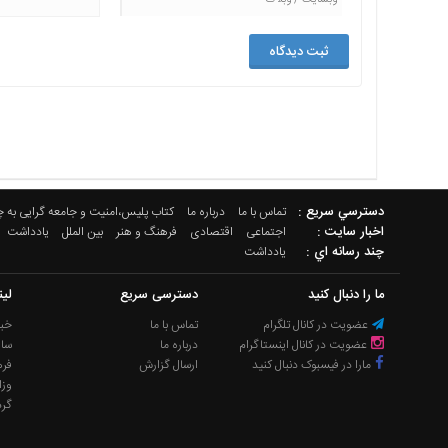
دسترسي سريع :
تماس با ما
درباره ما
کتاب پلیس،امنیت و جامعه گرایی به 
اخبار سایت :
اجتماعی
اقتصادی
فرهنگ و هنر
بین الملل
یادداشت
چند رسانه اي :
یادداشت
ما را دنبال کنید
دسترسی سریع
لی
عضویت در کانال تلگرام
تماس با ما
خبر
عضویت در کانال اینستاگرام
درباره ما
سا
مارا در فیسبوک دنبال کنید
ارسال گزارش
فره
وزا
گر