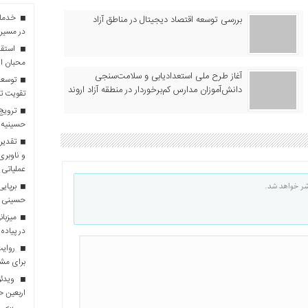
بررسی توسعه اقتصاد دیجیتال در مناطق آزاد
در مسیر 
استقبا
محبان ا
آغاز طرح ملی استعدادیابی و سلامت‌سنجی
توسعه
دانش‌آموزان مدارس کم‌برخوردار در منطقه آزاد اروند
تقویت تو
ترویج 
حسینیه 
تقدیر 
و ناوبری
عملیاتی 
شر خواهد شد.
برپایی
حسینی
در پیاده
روایت 
برای مش
ویدئو
اربعین 