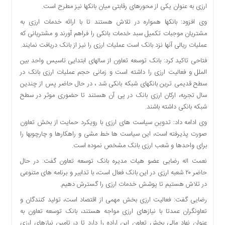
ارزی به عنوان یکی از محورهای رقابتی میان بانکها نیز مطرح است.
دسترسی
سریع
وی افزود: بانکها همواره در تلاش هستند تا با ارائه خدمات ارزی به
تماس
مشتریان موجبات تکمیل سبد خدمات بانکی را فراهم آورند و مشتریانی که
با
عملیات ریالی آنها نزد بانک است عملیات ارزی را نیز از بانک دریافت نمایند.
ما
فتاحی تاکید کرد: بانک توسعه تعاون از سالهای ابتدایی تاسیس واحد بین
درباره
الملل و فعالیت ارزی را داشته است و زمانی حجم عملیات ارزی بانک در
ما
سطح قدیمی ترین بانکهای شبکه بانکی شد ، در حال حاضر پس از چندین
کتاب
سال تجربه، ارکان ارزی بانک در پی آن هستند تا حضوری موثر در سطح
پلیس،امنیت
شبکه بانکی داشته باشند.
و
وی ادامه داد: تدوین سیاست های ارزی با رویکرد حمایت از بخش تعاون
جامعه
صورت پذیرفته است، این سیاست ها خط مشی و راهکارها و چارچوبها را
گرایی
برای واحدها و شعب ارزی بانک مشخص نموده است.
به
چاپ
نعمت اله رضایی عضو هیات مدیره بانک توسعه تعاون گفت: در حال
رسید
حاضر ۲۰ شعبه ارزی در این بانک فعال است، با تدابیر و برنامه های متنوعی
در تلاش هستیم تا پوشش خدمات ارزی را گسترش دهیم.
اخبار
سایت
رضایی گفت: فعالیت ارزی بخش مهمی از اقتصاد است، تولید کنندگان و
تعاونگران عمدتا با نیازهای ارزی مواجه هستند، بانک توسعه تعاون به
اجتماعی
عنوان نهاد مالی بخش تعاون این اراده را دارد تا در تامین نیازهای ارزی