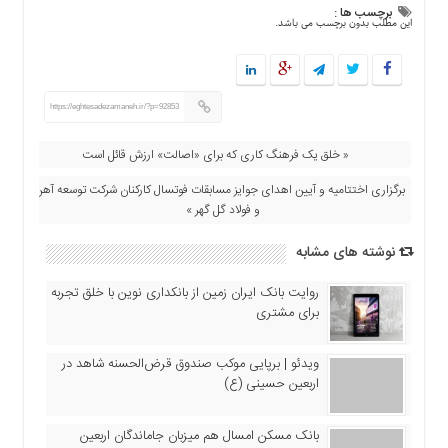
برچسب ها :
این مطلب بدون برچسب می باشد.
https://eghtesadezamaneh.ir/?p=92853
« خلق یک فرهنگ کاری که برای «اصالت» ارزش قائل است
برگزاری اختتامیه و آیین اهدای جوایز مسابقات فوتسال کارکنان شرکت توسعه آهن
و فولاد گل گهر »
نوشته های مشابه
روایت بانک ایران زمین از بانکداری نوین با خلق تجربه
برای مشتری
ویدئو | برپایی موکب صندوق قرض‌الحسنه شاهد در
اربعین حسینی (ع)
بانک مسکن امسال هم میزبان جاماندگان اربعین