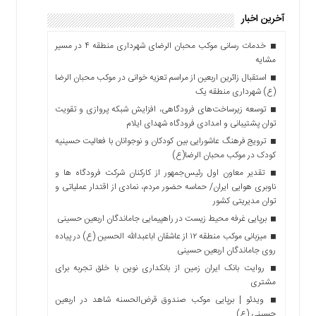
آخرین اخبار
خدمات رسانی موکب محبان الرضای شهرداری منطقه ۴ در مسیر
مشایه
استقبال زائرین اربعین از مراسم تعزیه خوانی در موکب محبان الرضا
(ع) شهرداری منطقه یک
توسعه زیرساخت‌های فرودگاهی، افزایش شبکه پروازی و تقویت
توان پشتیبانی و امدادی فرودگاه شهدای ایلام
ترویج فرهنگ عاشورایی بین کودکان و نوجوانان با فعالیت حسینیه
کودک در موکب محبان الرضا(ع)
تقدیر معاون اول رئیس‌جمهور از کارکنان شرکت فرودگاه ها و
ناوبری هوایی ایران/ حماسه حضور مردم، نمادی از اقتدار عملیاتی و
توان مدیریتی کشور
برپایی غرفه محیط زیست در راهپیمایی جاماندگان اربعین حسینی
میزبانی موکب منطقه ۱۲ از عاشقان اباعبدالله الحسین (ع) در پیاده
روی جاماندگان اربعین حسینی
روایت بانک ایران زمین از بانکداری نوین با خلق تجربه برای
مشتری
ویدئو | برپایی موکب صندوق قرض‌الحسنه شاهد در اربعین
حسینی (ع)