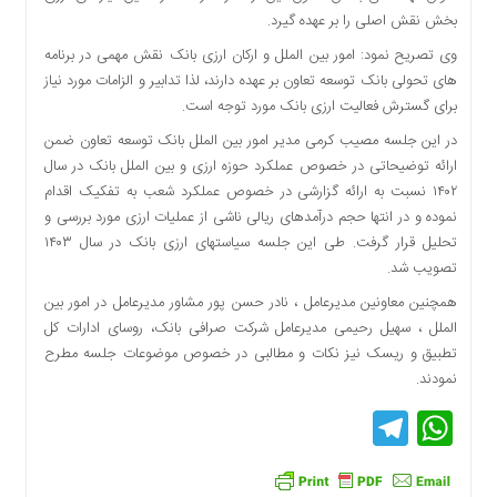
اقتصادی
بخش نقش اصلی را بر عهده گیرد.
فرهنگ
وی تصریح نمود: امور بین الملل و ارکان ارزی بانک نقش مهمی در برنامه
و
های تحولی بانک توسعه تعاون بر عهده دارند، لذا تدابیر و الزامات مورد نیاز
هنر
برای گسترش فعالیت ارزی بانک مورد توجه است.
بین
در این جلسه مصیب کرمی مدیر امور بین الملل بانک توسعه تعاون ضمن
الملل
ارائه توضیحاتی در خصوص عملکرد حوزه ارزی و بین الملل بانک در سال
یادداشت
۱۴۰۲ نسبت به ارائه گزارشی در خصوص عملکرد شعب به تفکیک اقدام
نموده و در انتها حجم درآمدهای ریالی ناشی از عملیات ارزی مورد بررسی و
چند
رسانه
تحلیل قرار گرفت. طی این جلسه سیاستهای ارزی بانک در سال ۱۴۰۳
تصویب شد.
یادداشت
همچنین معاونین مدیرعامل ، نادر حسن پور مشاور مدیرعامل در امور بین
الملل ، سهیل رحیمی مدیرعامل شرکت صرافی بانک، روسای ادارات کل
تطبیق و ریسک نیز نکات و مطالبی در خصوص موضوعات جلسه مطرح
نمودند.
Telegram
WhatsApp