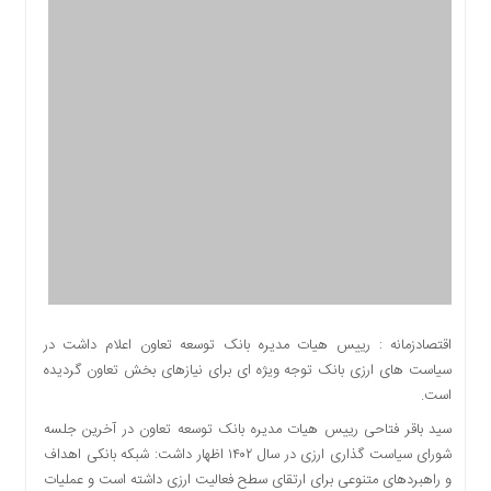
اقتصادی
اجتماعی
فرهنگ
و
هنر
بورس
بانک
و
بیمه
صنعت
و
معدن
نفت
اقتصادزمانه : رییس هیات مدیره بانک توسعه تعاون اعلام داشت در
و
سیاست های ارزی بانک توجه ویژه ای برای نیازهای بخش تعاون گردیده
انرژی
است.
فناوری
سید باقر فتاحی رییس هیات مدیره بانک توسعه تعاون در آخرین جلسه
منظقه
شورای سیاست گذاری ارزی در سال ۱۴۰۲ اظهار داشت: شبکه بانکی اهداف
آزاد
و راهبردهای متنوعی برای ارتقای سطح فعالیت ارزی داشته است و عملیات