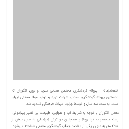
اقتصادی
اجتماعی
فرهنگ
و
هنر
بورس
بانک
و
بیمه
صنعت
و
معدن
نفت
اقتصادزمانه : پروانه گردشگری مجتمع معدنی سرب و روی انگوران که
و
نخستین پروانه گردشگری معدنی شرکت تهیه و تولید مواد معدنی ایران
انرژی
است، به مدت سه سال و توسط وزارت میراث فرهنگی تمدید شد.
فناوری
معدن انگوران با توجه به شرایط آب و هوایی، طبیعت بی نظیر پیرامونی،
منظقه
پیت منحصر به فرد روباز و همچنین دو تونل زیرزمینی به طول بیش از
آزاد
۲۴۰۰ متر به عنوان یکی از مقاصد جذاب گردشگری معدنی شناخته می‌شود.