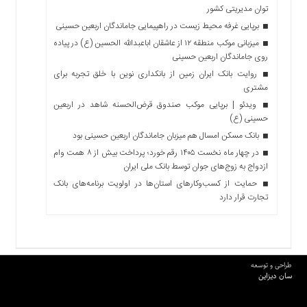
توان مدیریتی کشور
برپایی غرفه محیط زیست در راهپیمایی جاماندگان اربعین حسینی
میزبانی موکب منطقه ۱۲ از عاشقان اباعبدالله الحسین (ع) در پیاده
روی جاماندگان اربعین حسینی
روایت بانک ایران زمین از بانکداری نوین با خلق تجربه برای
مشتری
ویدئو | برپایی موکب صندوق قرض‌الحسنه شاهد در اربعین
حسینی (ع)
بانک مسکن امسال هم میزبان جاماندگان اربعین حسینی بود
در چهار ماه نخست ۱۴۰۵ رقم خورد؛ پرداخت بیش از ۸ همت وام
ازدواج به زوج‌های جوان توسط بانک ملی ایران
حمایت از کسب‌وکارهای استان‌ها در اولویت برنامه‌های بانک
تجارت قرار دارد
طراحی و توسعه
سان دیزاین