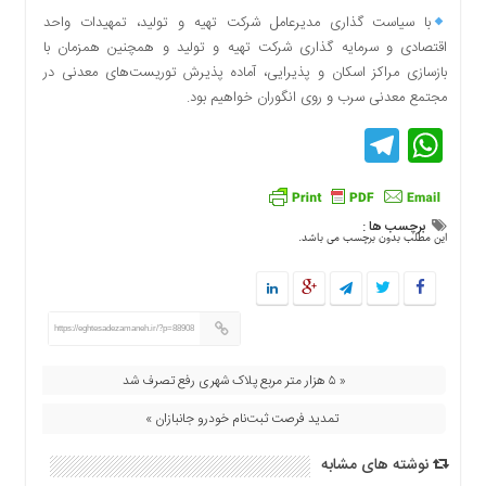
دسترسی
با سیاست گذاری مدیرعامل شرکت تهیه و تولید، تمهیدات واحد
سریع
اقتصادی و سرمایه گذاری شرکت تهیه و تولید و همچنین همزمان با
تماس
بازسازی مراکز اسکان و پذیرایی، آماده پذیرش توریست‌های معدنی در
با
مجتمع معدنی سرب و روی انگوران خواهیم بود.
ما
Telegram
WhatsApp
درباره
ما
کتاب
برچسب ها :
پلیس،امنیت
این مطلب بدون برچسب می باشد.
و
جامعه
گرایی
به
https://eghtesadezamaneh.ir/?p=88908
چاپ
رسید
« ۵ هزار متر مربع پلاک شهری رفع تصرف شد
اخبار
تمدید فرصت ثبت‌نام خودرو جانبازان »
سایت
نوشته های مشابه
اجتماعی