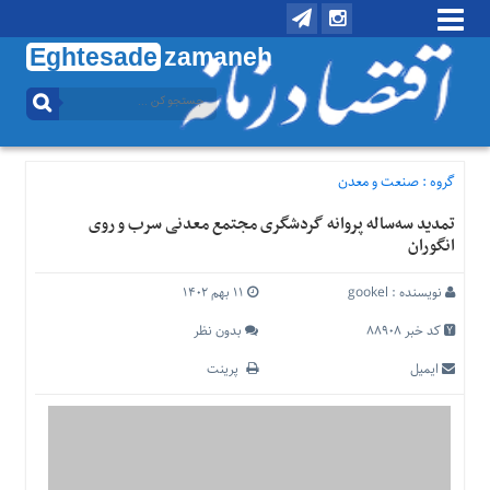
Eghtesade
zamaneh
منوی
بالا
تماس
با
گروه :
صنعت و معدن
ما
تمدید سه‌ساله پروانه گردشگری مجتمع معدنی سرب و روی
درباره
انگوران
ما
منوی
نویسنده :
gookel
۱۱ بهم ۱۴۰۲
اصلی
کد خبر 88908
بدون نظر
خانه
ایمیل
پرینت
اقتصادی
اجتماعی
بین
الملل