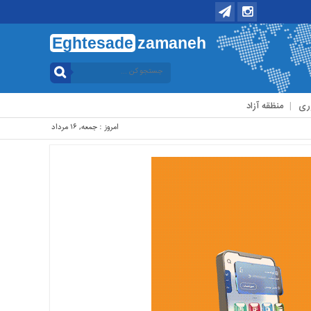
Eghtesade
zamaneh
ری
منظقه آزاد
امروز : جمعه, ۱۶ مرداد , ۱۴۰۵ .::. برابر با : Friday, 7 August , 2026