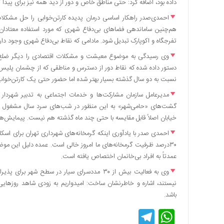
داده بود، اضافه کرد: حتی مناطق خاص و دور از دید همه نیز برای پیدا 
اقتصادی
احمدی‌صدر راهکار اساسی درمان پدیده کارتن‌خوابی را حل مشکلات
فرهنگ
هم‌چنین ساماندهی فضاهای بی‌دفاع شهری که مورد استفاده معتادان 
و
تفرجگاه و اکوپارک تبدیل شود. مادامی که نقاط بی‌دفاع شهری وجود دارد
هنر
وی رسیدگی به موضوع معیشت و مشکلات اقتصادی را دیگر ضلع اس
بین
دستور داده شده که نقاط دور از دسترس و مناطقی که از چشمان پلیس ه
الملل
نسبت به دو سال گذشته بسیار بهتر شده اما حضور حتی یک کارتن‌خواب ن
یادداشت
مدیرعامل سازمان مشارکت‌ها و خدمات اجتماعی به تدبیر شهردار ت
چند
گشت‌های «حامی‌شهر» به این منظور در شب‌های سرد سال مشغول فعال
رسانه
خیابان اصلاً قابل مقایسه با حتی چند ماه گذشته هم نیست. پیمایش‌ه
یادداشت
احمدی صدر با یادآوری اینکه گرمخانه‌های شهرداری تهران برای اسکان
۳۰درصد ظرفیت گرمخانه‌های ما امروز خالی است. عمده دلیل این موضو
عمدتاً به افراد بی‌خانمان اختصاص یافته است.
وی به فعالیت بیش از ۳۰ مددسرای سیار در سطح شهر
نیستند، اشاره و خاطرنشان ساخت: امیدواریم به زودی شاهد روزهایی
باشد.
Telegram
WhatsApp