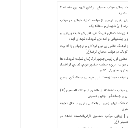
خدمات رسانی موکب محبان الرضای شهرداری منطقه ۴
مشایه
ل زائرین اربعین از مراسم تعزیه خوانی در موکب
لرضا (ع) شهرداری منطقه یک
 زیرساخت‌های فرودگاهی، افزایش شبکه پروازی و
ان پشتیبانی و امدادی فرودگاه شهدای ایلام
فرهنگ عاشورایی بین کودکان و نوجوانان با فعالیت
کودک در موکب محبان الرضا(ع)
معاون اول رئیس‌جمهور از کارکنان شرکت فرودگاه ها
 هوایی ایران/ حماسه حضور مردم، نمادی از اقتدار
و توان مدیریتی کشور
 غرفه محیط زیست در راهپیمایی جاماندگان اربعین
میزبانی موکب منطقه ۱۲ از عاشقان اباعبدالله الحسین (ع)
 روی جاماندگان اربعین حسینی
بانک ایران زمین از بانکداری نوین با خلق تجربه
تری
 | برپایی موکب صندوق قرض‌الحسنه شاهد در
حسینی (ع)