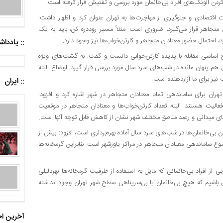
کردن آلونک‌های افراد بی‌خانمان مورد بررسی و تفتیش قرار گرفته است.
 اقتصادی و جلوگیری از مهاجرت‌ها به تهران عنوان کرد و اظهار داشت:
متجاهر قرار می‌گیرد، ضروری است. مثلاً مسیر روددره کن، باید به یک
، احتمال حضور معتادان متجاهر و کارتن‌خواب‌ها نیز وجود دارد.
:: یادد
اسی مقابله با پدیده کارتن‌خوابی دانست و گفت: به گشت‌های ویژه
م پنهان مانده در شب‌های سرد سال مورد بررسی قرار گیرد. اوضاع البته
یز برای ما آزاردهنده است.
:: ایران
هران برای ساماندهی تمام معتادان متجاهر در شهر اشاره کرد و افزود:
یت هستند. البته تعداد کارتن‌خواب‌ها و معتادان متجاهر در موقعیت
ای میدانی و رصد مناطق مختلف شهر نشان از کاهش قابل توجه آنها است.
 بی‌خانمان‌ها در شب‌های سرد سال آماده بهره‌برداری است، افزود: بیش از
ع ساماندهی معتادان متجاهر در مراکز یاورشهر است. بنابراین گرمخانه‌ها
 برای پذیرایی از افراد بی‌خانمانی که مایل به استفاده از ظرفیت گرمخانه‌ها بهردلیلی
 باشیم که هیچ بی‌خانمان یا بی‌سرپناهی سطح شهر تهران وجود نداشته
آخرین اخ