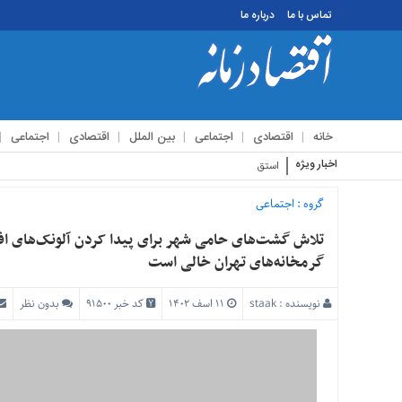
تماس با ما
درباره ما
منوی
بالا
تماس
خانه
اقتصادی
اجتماعی
بین الملل
اقتصادی
اجتماعی
با
ما
اخبار ویژه
استقبال زائرین اربعین از م
درباره
ما
گروه :
اجتماعی
منوی
اصلی
گرمخانه‌های تهران خالی است
خانه
نویسنده :
staak
۱۱ اسف ۱۴۰۲
کد خبر 91500
بدون نظر
اقتصادی
اجتماعی
بین
الملل