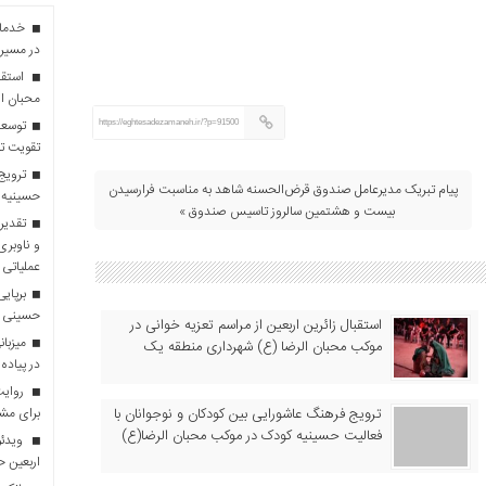
در مسیر 
استقبا
محبان ا
توسعه
https://eghtesadezamaneh.ir/?p=91500
تقویت تو
ترویج 
پیام تبریک مدیرعامل صندوق قرض‌الحسنه شاهد به مناسبت فرارسیدن
حسینیه 
بیست و هشتمین سالروز تاسیس صندوق »
تقدیر 
و ناوبری
عملیاتی 
برپایی
حسینی
استقبال زائرین اربعین از مراسم تعزیه خوانی در
موکب محبان الرضا (ع) شهرداری منطقه یک
در پیاده
روایت 
ترویج فرهنگ عاشورایی بین کودکان و نوجوانان با
برای مش
فعالیت حسینیه کودک در موکب محبان الرضا(ع)
ویدئو
اربعین 