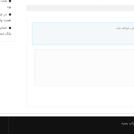
بانک 
بود
همت وام 
حمایت 
شر خواهد شد.
بانک تجا
چاپ رسید