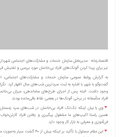
دسترسی
سریع
تماس
با
ما
درباره
ما
کتاب
اقتصادزمانه : مدیرعامل سازمان خدمات و مشارکت‌های اجتماعی شهرد
پلیس،امنیت
نیز برای پیدا کردن آلونک‌های افراد بی‌خانمان مورد بررسی و تفتیش قر
و
به گزارش روابط عمومی سازمان خدمات و مشارکت‌های اجتماعی، ا
جامعه
گفت‌وگو با شهر، با اشاره به ثبت سردترین شب‌های سال اظهار کرد: نگر
گرایی
وجود داشت. البته پس از اجرای طرح‌های ساماندهی، میزان بی‌خانما
به
افراد متأسفانه در برخی آلونک‌ها در بعضی نقاط باقی‌مانده بودند.
چاپ
رسید
وی با بیان اینکه تک‌تک افراد بی‌خانمان در شب‌های سرد زمستان خ
همین راستا اکیپ‌های ما مشغول پیگیری و یافتن افراد کارتن‌خواب 
اخبار
فن‌آموزی و معرفی به بازار کار وجود دارد.
سایت
اجتماعی