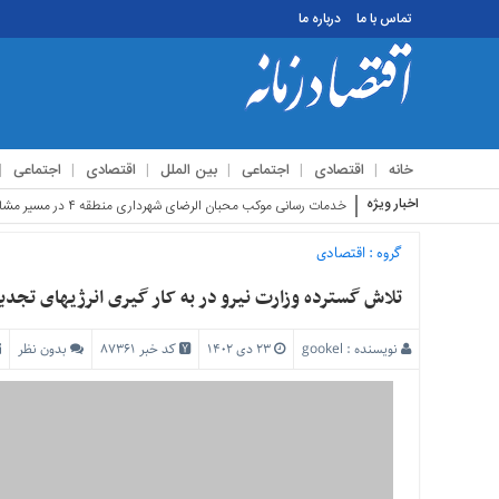
تماس با ما
درباره ما
منوی
بالا
تماس
خانه
اقتصادی
اجتماعی
بین الملل
اقتصادی
اجتماعی
با
ما
اخبار ویژه
استقبال زائرین
درباره
ما
گروه :
اقتصادی
منوی
تلاش گسترده وزارت نیرو در به کار گیری انرژیهای تجد
اصلی
خانه
نویسنده :
gookel
۲۳ دی ۱۴۰۲
کد خبر 87361
بدون نظر
اقتصادی
اجتماعی
بین
الملل