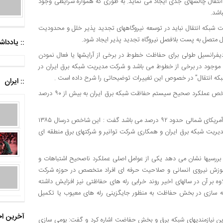
تقال چالشهای جدی ایجاد می نماید. به طوری که همواره شرایطی وجود
شد.
شبکه انتقال نباید در توسعه نیروگاههای تجدید پذیر خلل و محدودیت
 متصل به پست بلافصل نیروگاه تجدید پذیر ایجاد شود.
:: یادد
 دیفرانسیل طولی برای حفاظت خطوط در برخی از آرایشها یا فعال نمودن
weak  در حفاظتهای دیستانس موجود در برخی از خطوط می باشد و شرکت مدیریت شبکه برق ایران در
شبکه انتقال” در خصوص این تغییرات توضیحاتی را شرح داده است .
:: ایران
مدیرعامل شرکت مدیریت شبکه برق ایران ادامه داد : در حال حاضر شاخص عملکرد صحیح سیستم حفاظت شبکه برق ایران به بیش از ۹۰ درصد
سخنگوی صنعت برق با اشاره به اینکه مقدار این شاخص در شبکه برق آمریکای شمالی حدود ۹۲ درصد می باشد گفت : این شاخص درسال ۱۳۸۵
سط شرکت مدیریت شبکه برق ایران و همکاری شرکت توانیر و شرکتهای برق منطقه ای
یها نشان می دهد یکی از عوامل اصلی عملکرد ناصحیح اشتباهات و
موزش نیروی انسانی و صلاحیت حرفه ای افراد متخصص در حوزه شرکت
وه بر آن در سالهای اخیر روند خرابی رله های حفاظتی نیز افزایش داشته
نه سازی در بخش حفاظت به منظور جایگزینی رله های معیوب یا تکمیل
آخرین اخ
رین نیازمندیهای شبکه برق و بخش حفاضت اشاره کرد و گفت: بومی سازی