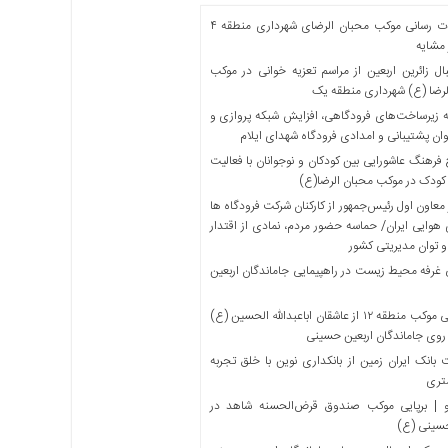
خدمات رسانی موکب محبان الرضای شهرداری منطقه ۴
مشایه
ل زائرین اربعین از مراسم تعزیه خوانی در موکب
لرضا (ع) شهرداری منطقه یک
 زیرساخت‌های فرودگاهی، افزایش شبکه پروازی و
ان پشتیبانی و امدادی فرودگاه شهدای ایلام
فرهنگ عاشورایی بین کودکان و نوجوانان با فعالیت
کودک در موکب محبان الرضا(ع)
معاون اول رئیس‌جمهور از کارکنان شرکت فرودگاه ها
 هوایی ایران/ حماسه حضور مردم، نمادی از اقتدار
و توان مدیریتی کشور
 غرفه محیط زیست در راهپیمایی جاماندگان اربعین
میزبانی موکب منطقه ۱۲ از عاشقان اباعبدالله الحسین (ع)
 روی جاماندگان اربعین حسینی
بانک ایران زمین از بانکداری نوین با خلق تجربه
تری
 | برپایی موکب صندوق قرض‌الحسنه شاهد در
حسینی (ع)