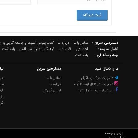
دسترسي سريع :
تماس با ما
درباره ما
کتاب پلیس،امنیت و جامعه گرایی به 
اخبار سایت :
اجتماعی
اقتصادی
فرهنگ و هنر
بین الملل
یادداشت
چند رسانه اي :
یادداشت
ما را دنبال کنید
دسترسی سریع
لی
عضویت در کانال تلگرام
تماس با ما
خبر
عضویت در کانال اینستاگرام
درباره ما
سا
مارا در فیسبوک دنبال کنید
ارسال گزارش
فره
وزا
گر
طراحی و توسعه
سان دیزاین