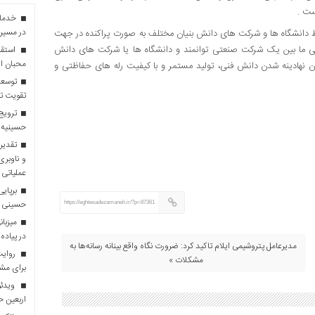
ست .
در مسیر 
توسط دانشگاه ها و شرکت های دانش بنیان مختلف به صورت پراکنده در جهت
ی ما بین یک شرکت صنعتی توانمند و دانشگاه ها یا شرکت های دانش
استقبا
محبان ا
کان نهادینه شدن دانش فنی، تولید مستمر و با کیفیت رله های حفاظتی و
توسعه
تقویت تو
ترویج 
حسینیه 
تقدیر 
و ناوبری
عملیاتی 
برپایی
حسینی
https://eghtesadezamaneh.ir/?p=87361
در پیاده
مدیرعامل پتروشیمی ایلام تاکید کرد: ضرورت نگاه واقع بینانه رسانه‌ها به
روایت 
مشکلات »
برای مش
ویدئو
اربعین 