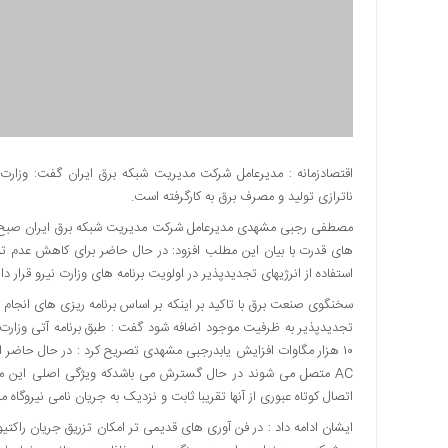
دسترسی
سریع
تماس
با
ما
درباره
ما
اقتصادزمانه : مدیرعامل شرکت مدیریت شبکه برق ایران گفت: وزارت 
ناترازی تولید و مصرف برق به کارگرفته است.
کتاب
پلیس،امنیت
مصطفی رجبی مشهدی مدیرعامل شرکت مدیریت شبکه برق ایران صبح ا
و
های قدرت با بیان این مطلب افزود: در حال حاضر برای کاهش عدم تو
جامعه
استفاده از انرژیهای تجدیدپذیر در اولویت برنامه های وزارت نیرو قرار دار
گرایی
به
تجدیدپذیر به ظرفیت موجود اضافه شود گفت : طبق برنامه آتی وزارت ن
چاپ
۱۰ هزار مگاوات افزایش یابدرجبی مشهدی تصریح کرد : در حال حاضر استف
رسید
AC متصل می شوند در حال گسترش می باشدکه ویژگی اصلی این منا
اخبار
اتصال کوتاه عبوری از آنها تقریبا ثابت و نزدیک به جریان نامی نیروگاه م
سایت
ایشان ادامه داد : در فن آوری های قدیمی تر امکان تزریق جریان راکتی
اجتماعی