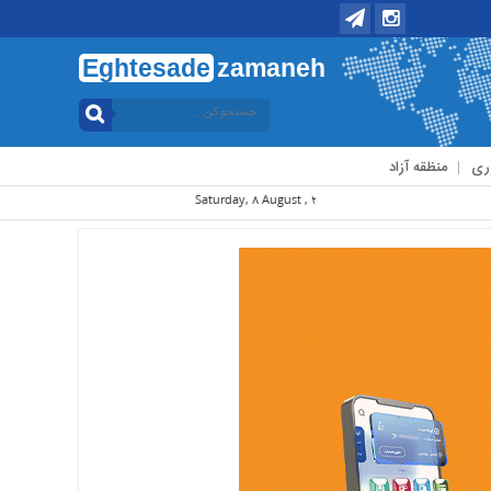
Eghtesade
zamaneh
ری
منظقه آزاد