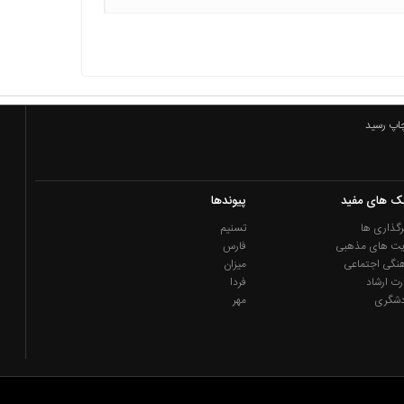
چاپ رسید
نک های مفید
پیوندها
گذاری ها
تسنیم
یت های مذهبی
فارس
نگی اجتماعی
میزان
رت ارشاد
فردا
دشگری
مهر