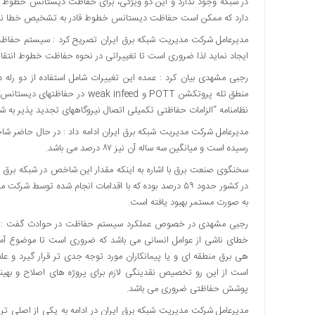
در شبکه وجود ندارد و این دو ویژگی، برای حفاظت دیستانس خطوط ان
اقتصادی
دارد که ممکن است حفاظت دیستانس خطوط قادر به تشخیص خطا نبا
فرهنگ
مدیرعامل شرکت مدیریت شبکه برق ایران تصریح کرد : سیستم حفاظت 
و
ایجاد نماید لذا ضروری است تا تغییراتی در نحوه حفاظت خطوط انتقال
هنر
رجبی مشهدی بیان کرد : عمده این تغییرات شامل استفاده از دو رله
بین
منطق تله پروتکشن POTT و infeed
الملل
نظامنامه “الزامات حفاظتی تکمیلی اتصال نیروگاههای تجدید پذیر به 
یادداشت
چند
رسیده است و میانگین سه ساله آن نیز ۸۷ درصد می باشد.
رسانه
یادداشت
در کشور حدود ۵۹ درصد بوده که با اقدامات انجام شده تو
به صورت مستمر بهبود یافته است.
رجبی مشهدی در خصوص عملکرد سیستم حفاظت در حوادث گفت : بررس
خطای ناشی از عوامل انسانی می باشد که ضروری است تا موضوع آ
هی برق منطقه ای و یا پیمانکاران مورد توجه جدی تر قرار گیرد و علا
است از این رو تخصیص نقدینگی لازم برای پروژه های اصلاح و بهی
پوشش حفاظتی ضروری می باشد.
مدیرعامل شرکت مدیریت شبکه برق ایران در ادامه به یکی از اصلی ت