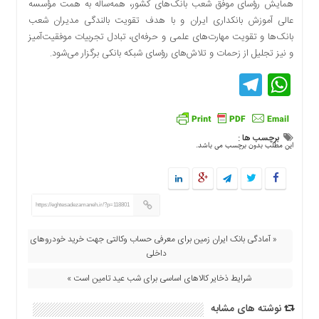
همایش رؤسای موفق شعب بانک‌های کشور، همه‌ساله به همت مؤسسه
اقتصادی
عالی آموزش بانکداری ایران و با هدف تقویت بالندگی مدیران شعب
فرهنگ
بانک‌ها و تقویت مهارت‌های علمی و حرفه‌ای، تبادل تجربیات موفقیت‌آمیز
و
و نیز تجلیل از زحمات و تلاش‌های رؤسای شبکه بانکی برگزار می‌شود.
هنر
Telegram
WhatsApp
بین
الملل
یادداشت
برچسب ها :
چند
این مطلب بدون برچسب می باشد.
رسانه
یادداشت
https://eghtesadezamaneh.ir/?p=118801
« آمادگی بانک ایران زمین برای معرفی حساب وکالتی جهت خرید خودروهای
داخلی
شرایط ذخایر کالاهای اساسی برای شب عید تامین است »
نوشته های مشابه