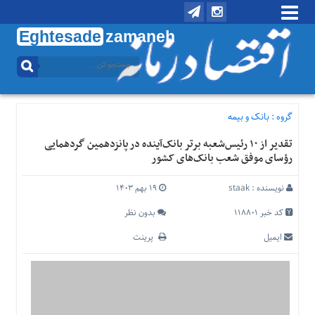
Eghtesade
zamaneh
منوی
بالا
تماس
با
گروه :
بانک و بیمه
ما
تقدیر از ۱۰ رئیس‌شعبه برتر بانک‌آینده در پانزدهمین گردهمایی
درباره
رؤسای موفق شعب بانک‌های کشور
ما
منوی
نویسنده :
staak
۱۹ بهم ۱۴۰۳
اصلی
کد خبر 118801
بدون نظر
خانه
ایمیل
پرینت
اقتصادی
اجتماعی
بین
الملل