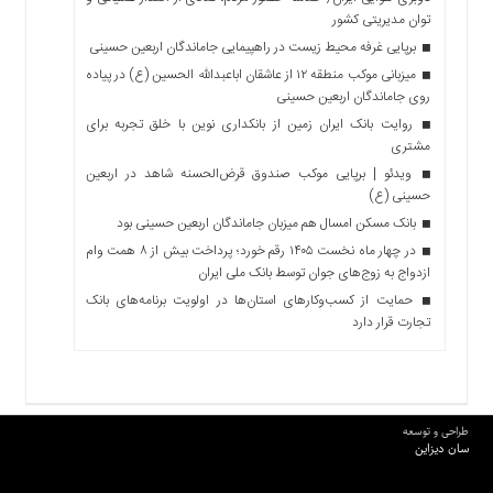
توان مدیریتی کشور
برپایی غرفه محیط زیست در راهپیمایی جاماندگان اربعین حسینی
میزبانی موکب منطقه ۱۲ از عاشقان اباعبدالله الحسین (ع) در پیاده
روی جاماندگان اربعین حسینی
روایت بانک ایران زمین از بانکداری نوین با خلق تجربه برای
مشتری
ویدئو | برپایی موکب صندوق قرض‌الحسنه شاهد در اربعین
حسینی (ع)
بانک مسکن امسال هم میزبان جاماندگان اربعین حسینی بود
در چهار ماه نخست ۱۴۰۵ رقم خورد؛ پرداخت بیش از ۸ همت وام
ازدواج به زوج‌های جوان توسط بانک ملی ایران
حمایت از کسب‌وکارهای استان‌ها در اولویت برنامه‌های بانک
تجارت قرار دارد
طراحی و توسعه
سان دیزاین