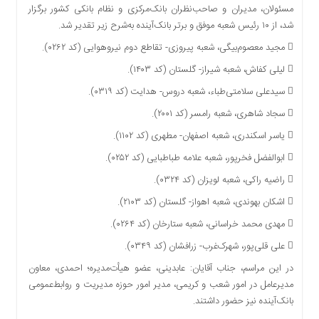
مسئولان، مدیران و صاحب‌نظران بانک‌‌مرکزی و نظام بانکی کشور برگزار
دسترسی
شد، از ۱۰ رئیس شعبه موفق و برتر بانک‌آینده به‌شرح زیر تقدیر شد.
سریع
تماس
 مجید معصوم‌بیگی، شعبه پیروزی- تقاطع دوم نیروهوایی (کد ۰۲۶۲).
با
 لیلی کفاش، شعبه شیراز- گلستان (کد ۱۴۰۳).
ما
 سیدعلی سلامتی‌طباء، شعبه دروس- هدایت (کد ۰۳۱۹).
درباره
ما
 سجاد شاهری، شعبه رامسر (کد ۲۰۰۱).
کتاب
 یاسر اسکندری، شعبه اصفهان- مطهری (کد ۱۱۰۲).
پلیس،امنیت
 ابوالفضل فخرپور، شعبه علامه طباطبایی (کد ۰۲۵۲).
و
 راضیه راکی، شعبه لویزان (کد ۰۳۲۴).
جامعه
گرایی
 اشکان بهوندی، شعبه اهواز- گلستان (کد ۲۱۰۳).
به
 مهدی‌ محمد خراسانی، شعبه ستارخان (کد ۰۲۶۴).
چاپ
رسید
 علی قلی‌پور، شهرک‌غرب- زرافشان (کد ۰۳۴۹).
اخبار
در این مراسم، جناب آقایان: عابدینی، عضو هیأت‌مدیره؛ احمدی، معاون
سایت
مدیرعامل در امور شعب و کریمی، مدیر امور حوزه مدیریت و روابط‌عمومی
بانک‌آینده نیز حضور داشتند.
اجتماعی