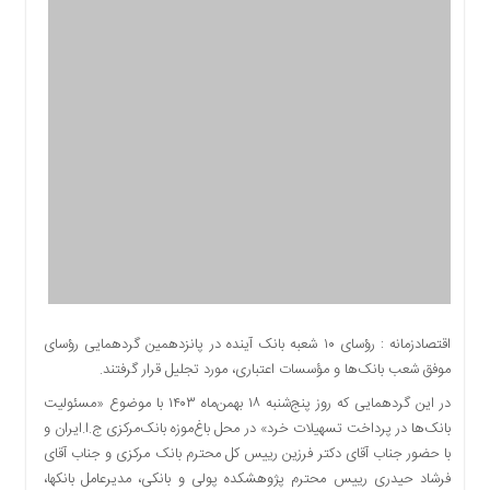
اقتصادی
اجتماعی
فرهنگ
و
هنر
بورس
بانک
و
بیمه
صنعت
و
معدن
نفت
اقتصادزمانه : رؤسای ۱۰ شعبه بانک آینده در پانزدهمین گردهمایی رؤسای
و
موفق شعب بانک‌ها و مؤسسات اعتباری، مورد تجلیل قرار گرفتند.
انرژی
در این گردهمایی که روز پنج‌شنبه ۱۸ بهمن‌ماه ۱۴۰۳ با موضوع «مسئولیت
فناوری
بانک‌ها در پرداخت تسهیلات خرد» در محل باغ‌‌موزه بانک‌مرکزی ج.ا.ایران و
منظقه
با حضور جناب آقای دکتر فرزین رییس کل محترم بانک مرکزی و جناب آقای
آزاد
فرشاد حیدری رییس محترم پژوهشکده پولی و بانکی، مدیرعامل بانک‎ها،