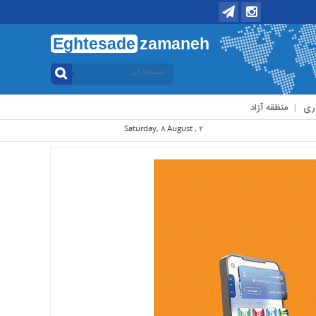
Eghtesade
zamaneh
ری
منظقه آزاد