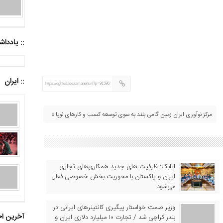
:: یادد
:: ایران
https://eghtesadezamaneh.ir/?p=91596
مرکز نوآوری ایران زمین گامی بلند به سوی توسعه کسب و کارهای نوپا »
اتابک: ظرفیت های جدید همکاری‌های تجاری
ایران و پاکستان با محوریت بخش خصوصی فعال
می‌شود
وزیر صمت خواستار پیگیری کانتینرهای ایرانی در
آخرین اخ
بندر کراچی شد / تجارت ۱۰ میلیارد دلاری ایران و