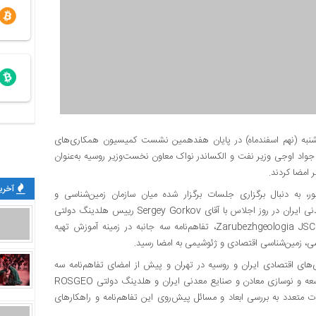
ارشنبه (نهم اسفندماه) در پایان هفدهمین نشست کمیسیون همکاری‌های
واد اوجی وزیر نفت و الکساندر نواک معاون نخست‌وزیر روسیه به‌عنوان
آخرین
ر، به دنبال برگزاری جلسات برگزار شده میان سازمان زمین‌شناسی و
اکتشافات‌معدنی کشور و سازمان توسعه و نوسازی معادن و صنایع معدنی ایران در روز اجلاس با آقای Sergey Gorkov رییس هلدینگ دولتی
ROSGEO روسیه و آقای Alexey Desyatkin رییس شرکت تابعه Zarubezhgeologia JSC، تفاهم‌نامه سه جانبه در زمینه آموزش تهیه
سی، زمین‌شناسی اقتصادی و ژئوشیمی به امضا رسید.
 اقتصادی ایران و روسیه در تهران و پیش از امضای تفاهم‌نامه سه
جانبه میان سازمان زمین‌شناسی و اکتشافات‌معدنی ایران و سازمان توسعه و نوسازی معادن و صنایع معدنی ایران و هلدینگ دولتی ROSGEO
 متعدد به بررسی ابعاد و مسائل پیش‌روی این تفاهم‌نامه و راهکارهای