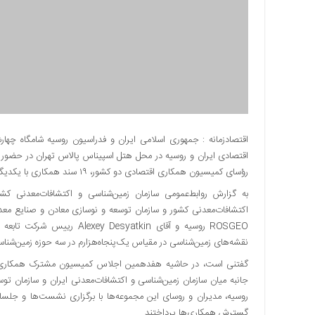
دسترسی
سریع
تماس
با
ما
درباره
ما
کتاب
اقتصادزمانه : جمهوری اسلامی ایران و فدراسیون روسیه شامگاه چه
پلیس،امنیت
اقتصادی ایران و روسیه در محل هتل اسپیناس پالاس تهران در حضور ج
و
رؤسای کمیسیون همکاری اقتصادی دو کشور، ۱۹ سند همکاری با یکدیگر امضا کردند.
جامعه
به گزارش روابط‌عمومی سازمان زمین‌شناسی و اکتشافات‌معدنی کشو
گرایی
به
چاپ
نقشه‌های زمین‌شناسی در مقیاس یک‌پنجاه‌هزارم در سه حوزه زمین‌شنا
رسید
گفتنی است، در حاشیه هفدهمین اجلاس کمیسیون مشترک همکاری‌های
اخبار
سایت
روسیه، مدیران و روسای این مجموعه‌ها با برگزاری نشست‌ها و جلسات
اجتماعی
گسترش همکاری‌ها پرداختند.