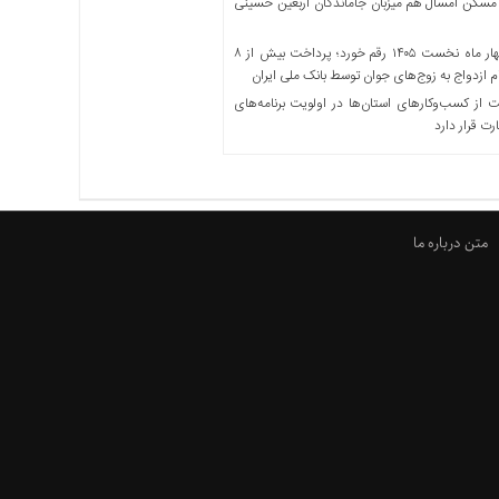
مسکن امسال هم میزبان جاماندگان اربعین حسینی
در چهار ماه نخست ۱۴۰۵ رقم خورد؛ پرداخت بیش از ۸
ازدواج به زوج‌های جوان توسط بانک ملی ایران
از کسب‌وکارهای استان‌ها در اولویت برنامه‌های
رت قرار دارد
متن درباره ما