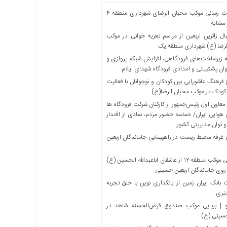
خدمات رسانی موکب محبان الرضای شهرداری منطقه ۴
مشایه
ل زائرین اربعین از مراسم تعزیه خوانی در موکب
لرضا (ع) شهرداری منطقه یک
 زیرساخت‌های فرودگاهی، افزایش شبکه پروازی و
ان پشتیبانی و امدادی فرودگاه شهدای ایلام
فرهنگ عاشورایی بین کودکان و نوجوانان با فعالیت
کودک در موکب محبان الرضا(ع)
معاون اول رئیس‌جمهور از کارکنان شرکت فرودگاه ها
 هوایی ایران/ حماسه حضور مردم، نمادی از اقتدار
و توان مدیریتی کشور
 غرفه محیط زیست در راهپیمایی جاماندگان اربعین
میزبانی موکب منطقه ۱۲ از عاشقان اباعبدالله الحسین (ع)
 روی جاماندگان اربعین حسینی
بانک ایران زمین از بانکداری نوین با خلق تجربه
تری
 | برپایی موکب صندوق قرض‌الحسنه شاهد در
حسینی (ع)