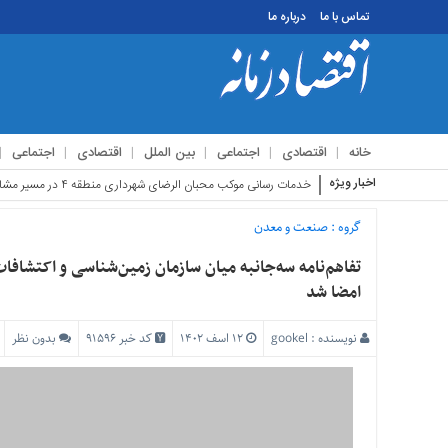
تماس با ما
درباره ما
منوی
بالا
تماس
خانه
اقتصادی
اجتماعی
بین الملل
اقتصادی
اجتماعی
با
ما
اخبار ویژه
استقبال زائر
درباره
ما
گروه :
صنعت و معدن
منوی
تفاهم‌نامه سه‌جانبه میان سازمان زمین‌شناسی و اکتشاف
اصلی
امضا شد
خانه
نویسنده :
gookel
۱۲ اسف ۱۴۰۲
کد خبر 91596
بدون نظر
اقتصادی
اجتماعی
بین
الملل