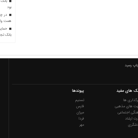
بانک 
بود
همت وام 
حمایت 
بانک تجا
چاپ رسید
نک های مفید
پیوندها
گذاری ها
تسنیم
یت های مذهبی
فارس
نگی اجتماعی
میزان
رت ارشاد
فردا
دشگری
مهر