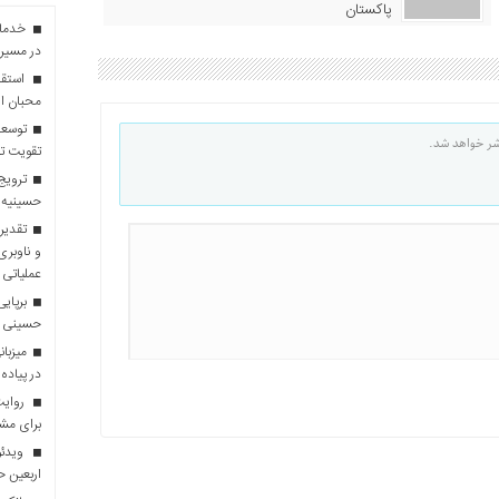
پاکستان
در مسیر 
استقبا
محبان ا
توسعه
شر خواهد شد.
تقویت تو
ترویج 
حسینیه 
تقدیر 
و ناوبری
عملیاتی 
برپایی
حسینی
در پیاده
روایت 
برای مش
ویدئو
اربعین 