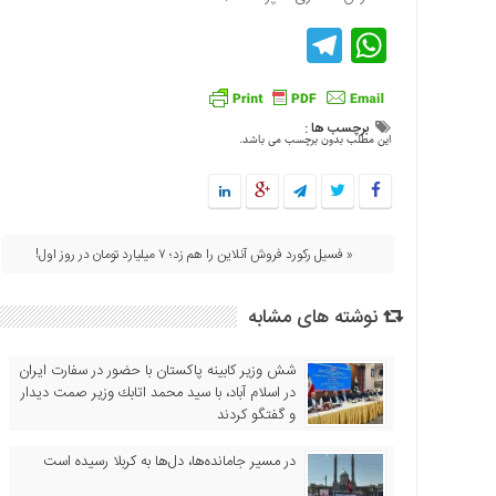
اقتصادی
Telegram
WhatsApp
فرهنگ
و
هنر
برچسب ها :
بین
این مطلب بدون برچسب می باشد.
الملل
یادداشت
چند
رسانه
« فسيل ركورد فروش آنلاين را هم زد؛ ۷ میلیارد تومان در روز اول!
یادداشت
نوشته های مشابه
شش وزیر کابینه پاکستان با حضور در سفارت ایران
در اسلام آباد، با سيد محمد اتابك وزير صمت ديدار
و گفتگو كردند
در مسیر جا‌مانده‌ها، دل‌ها به کربلا رسیده است