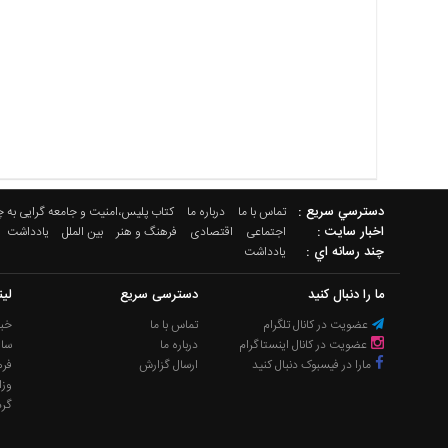
دسترسي سريع :
تماس با ما
درباره ما
کتاب پلیس،امنیت و جامعه گرایی به 
اخبار سایت :
اجتماعی
اقتصادی
فرهنگ و هنر
بین الملل
یادداشت
چند رسانه اي :
یادداشت
ما را دنبال کنید
دسترسی سریع
لی
عضویت در کانال تلگرام
تماس با ما
خبر
عضویت در کانال اینستاگرام
درباره ما
سا
مارا در فیسبوک دنبال کنید
ارسال گزارش
فره
وزا
گر