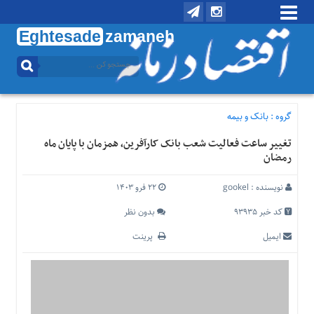
Eghtesade
zamaneh
منوی
بالا
تماس
با
گروه :
بانک و بیمه
ما
تغییر ساعت فعالیت شعب بانک کارآفرین، همزمان با پایان ماه
درباره
رمضان
ما
منوی
نویسنده :
gookel
۲۲ فرو ۱۴۰۳
اصلی
کد خبر 93935
بدون نظر
خانه
ایمیل
پرینت
اقتصادی
اجتماعی
بین
الملل