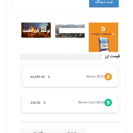
قیمت ارز
Bitcoin (BTC)
64,992.00
$
Bitcoin Cash (BCH)
216.56
$