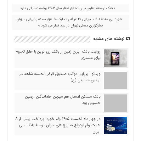
اقتصادی
« بانک توسعه تعاون برای تحقق شعار سال ۱۴۰۳ برنامه عملیاتی دارد
فرهنگ
شهرداری منطقه ۱۹ با برپایی ۴۰ غرفه و تدارک ۶۰ هزار بسته پذیرایی میزبان
و
نمازگزاران مصلی تهران در عید فطر می شود »
هنر
بین
نوشته های مشابه
الملل
یادداشت
روایت بانک ایران زمین از بانکداری نوین با خلق تجربه
برای مشتری
چند
رسانه
ویدئو | برپایی موکب صندوق قرض‌الحسنه شاهد در
یادداشت
اربعین حسینی (ع)
بانک مسکن امسال هم میزبان جاماندگان اربعین
حسینی بود
در چهار ماه نخست ۱۴۰۵ رقم خورد؛ پرداخت بیش از ۸
همت وام ازدواج به زوج‌های جوان توسط بانک ملی
ایران