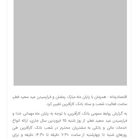
اقتصادی
اجتماعی
فرهنگ
و
هنر
بورس
بانک
و
بیمه
صنعت
و
معدن
نفت
اقتصادزمانه : همزمان با پایان ماه مبارک رمضان و فرارسیدن عید سعید فطر،
و
ساعت فعالیت شعب و ستاد بانک کارآفرین تغییر کرد.
انرژی
به گزارش روابط عمومی بانک کارآفرین، با توجه به پایان ماه مهمانی خدا و
فناوری
فرارسیدن عید سعید فطر، از روز شنبه ۲۵ فروردین سال جاری، ارائه انواع
منظقه
خدمات مالی و بانکی به مشتریان محترم در شعب بانک کارآفرین طی
آزاد
روزهای شنبه تا چهارشنبه از ساعت ۷:۳۰ دقیقه تا ۱۴:۳۰ دقیقه و برای