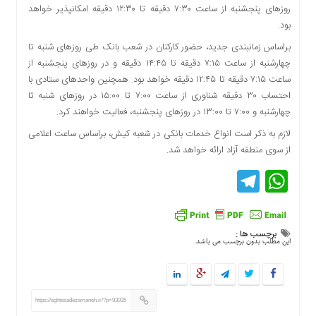
روزهای پنجشنبه از ساعت ۷:۳۰ دقیقه تا ۱۲:۳۰ دقیقه امکانپذیر خواهد
دسترسی
بود.
سریع
تماس
براساس زمانبندی جدید، حضور کارکنان در شعب بانک طی روزهای شنبه تا
با
چهارشنبه از ساعت ۷:۱۵ دقیقه تا ۱۴:۴۵ دقیقه و در روزهای پنجشنبه از
ما
ساعت ۷:۱۵ دقیقه تا ۱۲:۴۵ دقیقه خواهد بود. همچنین واحدهای ستادی با
احتساب ۳۰ دقیقه شناوری از ساعت ۷:۰۰ تا ۱۵:۰۰ در روزهای شنبه تا
درباره
چهارشنبه و ۷:۰۰ تا ۱۳:۰۰ در روزهای پنجشنبه، فعالیت خواهند کرد.
ما
کتاب
لازم به ذکر است انواع خدمات بانکی در شعبه کیش، براساس ساعت اعلامی
پلیس،امنیت
از سوی منطقه آزاد ارائه خواهد شد.
و
Telegram
WhatsApp
جامعه
گرایی
به
چاپ
برچسب ها :
رسید
این مطلب بدون برچسب می باشد.
اخبار
سایت
اجتماعی
https://eghtesadezamaneh.ir/?p=93935