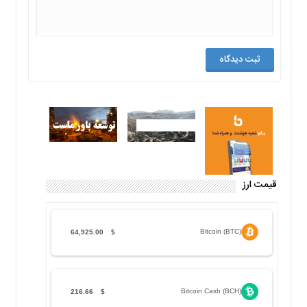
قیمت ارز
Bitcoin (BTC)
64,925.00
$
Bitcoin Cash (BCH)
216.66
$