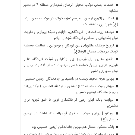
خدمات رسانی موکب محبان الرضای شهرداری منطقه ۴ در مسیر
مشایه
استقبال زائرین اربعین از مراسم تعزیه خوانی در موکب محبان الرضا
(ع) شهرداری منطقه یک
توسعه زیرساخت‌های فرودگاهی، افزایش شبکه پروازی و تقویت
توان پشتیبانی و امدادی فرودگاه شهدای ایلام
ترویج فرهنگ عاشورایی بین کودکان و نوجوانان با فعالیت حسینیه
کودک در موکب محبان الرضا(ع)
تقدیر معاون اول رئیس‌جمهور از کارکنان شرکت فرودگاه ها و
ناوبری هوایی ایران/ حماسه حضور مردم، نمادی از اقتدار عملیاتی و
توان مدیریتی کشور
برپایی غرفه محیط زیست در راهپیمایی جاماندگان اربعین حسینی
میزبانی موکب منطقه ۱۲ از عاشقان اباعبدالله الحسین (ع) در پیاده
روی جاماندگان اربعین حسینی
روایت بانک ایران زمین از بانکداری نوین با خلق تجربه برای
مشتری
ویدئو | برپایی موکب صندوق قرض‌الحسنه شاهد در اربعین
حسینی (ع)
بانک مسکن امسال هم میزبان جاماندگان اربعین حسینی بود
در چهار ماه نخست ۱۴۰۵ رقم خورد؛ پرداخت بیش از ۸ همت وام