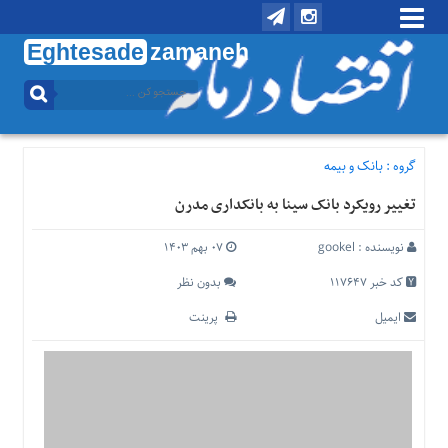
Eghtesade
zamaneh
منوی
بالا
تماس
با
گروه :
بانک و بیمه
ما
تغییر رویکرد بانک سینا به بانکداری مدرن
درباره
ما
نویسنده :
gookel
۰۷ بهم ۱۴۰۳
منوی
اصلی
کد خبر 117647
بدون نظر
خانه
ایمیل
پرینت
اقتصادی
اجتماعی
بین
الملل