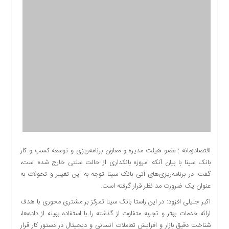
اقتصادی
اجتماعی
فرهنگ
و
هنر
بورس
بانک
و
بیمه
صنعت
و
معدن
اقتصادزمانه : عضو هیئت مدیره و معاون برنامه‌ریزی و توسعه کسب و کار
نفت
بانک سینا با بیان آنکه امروزه بانکداری از حالت سنتی خارج شده است،
و
گفت: در برنامه‌ریزی‌های آتی بانک سینا توجه به این تغییر و تحولات به
انرژی
عنوان یک ضرورت مد نظر قرار گرفته است.
فناوری
اکبر جلیلی افزود: در این راستا بانک سینا تمرکز بر مشتری محوری با هدف
منظقه
ارائه خدمات بهتر و تجربه متفاوت از گذشته را با استفاده بهینه از داده‌ها،
آزاد
شناخت دقیق بازار و افزایش تعاملات انسانی و دیجیتال در دستور کار قرار