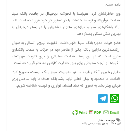
داده است.
دسترسی
سریع
وی خاطرنشان کرد: هم‌راستا با تحولات دیجیتال در جامعه، بانک سینا
تماس
اقدامات نوآورانه و توسعه خدمات را در دستور کار خود قرار داده است تا با
با
ارائه راهکارهای مدرن، نیازهای متنوع مشتریان را در بستر دیجیتال به
ما
بهترین شکل ممکن پاسخ دهد.
درباره
عضو هیئت مدیره بانک سینا اظهار داشت: تقویت نیروی انسانی به عنوان
ما
ارزشمندترین دارایی بانک، یکی از عناصر مهم در حرکت به سمت بانکداری
کتاب
مدرن است که در این راستا اقدامات عملیاتی را برای تقویت مهارت‌ها،
پلیس،امنیت
انگیزه‌ها و ایجاد محیطی برای بروز خلاقیت‌ کارکنان مد نظر قرار داده است.
و
جلیلی با بیان آنکه وظیفه ما تنها مدیریت امروز بانک نیست، تصریح کرد:
جامعه
اقدامات ما محدود به زمان فعلی نباید باشد بلکه هدف ما باید ساختن برای
گرایی
فردای بهتر باشد به نحوی که نماد اعتماد، نوآوری و توسعه شناخته شویم.
به
چاپ
Telegram
WhatsApp
رسید
اخبار
سایت
برچسب ها :
این مطلب بدون برچسب می باشد.
اجتماعی