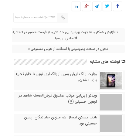
اقتصادی
فرهنگ
و
https://eghtesadezamaneh.ir/?p=117647
هنر
« افزایش همكاری‌ها جهت بهره‌برداری حداكثری از فرصت حضور در اتحادیه
بین
اقتصادی اوراسیا
الملل
تحول در صنعت پتروشیمی با استفاده از هوش مصنوعی »
یادداشت
چند
نوشته های مشابه
رسانه
روایت بانک ایران زمین از بانکداری نوین با خلق تجربه
یادداشت
برای مشتری
ویدئو | برپایی موکب صندوق قرض‌الحسنه شاهد در
اربعین حسینی (ع)
بانک مسکن امسال هم میزبان جاماندگان اربعین
حسینی بود