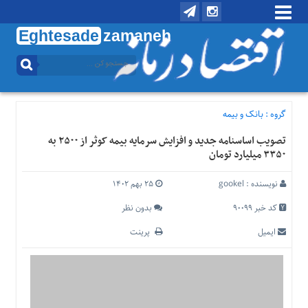
Eghtesade
zamaneh
منوی
بالا
تماس
با
گروه :
بانک و بیمه
ما
تصویب اساسنامه جدید و افزایش سرمایه بیمه کوثر از ۲۵۰۰ به
درباره
۳۳۵۰ میلیارد تومان
ما
منوی
نویسنده :
gookel
۲۵ بهم ۱۴۰۲
اصلی
کد خبر 90099
بدون نظر
خانه
ایمیل
پرینت
اقتصادی
اجتماعی
بین
الملل