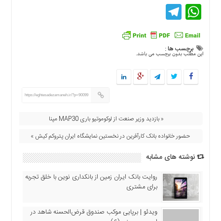
Telegram
WhatsApp
اقتصادی
فرهنگ
و
هنر
برچسب ها :
این مطلب بدون برچسب می باشد.
بین
الملل
یادداشت
چند
https://eghtesadezamaneh.ir/?p=90099
رسانه
« بازدید وزیر صنعت از لوکوموتیو باری MAP30 مپنا
یادداشت
حضور خانواده بانک کارآفرین در نخستین نمایشگاه ایران پتروکم کیش »
نوشته های مشابه
روایت بانک ایران زمین از بانکداری نوین با خلق تجربه
برای مشتری
ویدئو | برپایی موکب صندوق قرض‌الحسنه شاهد در