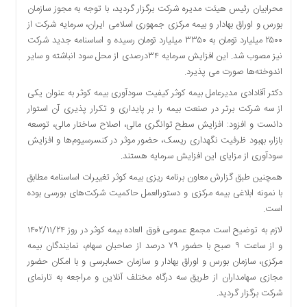
محرابیان رئیس هیئت مدیره شرکت برگزار گردید، با توجه به مجوز سازمان
دسترسی
بورس و اوراق بهادار و بیمه مرکزی جمهوری اسلامی ایران، سرمایه شرکت از
سریع
۲۵۰۰ میلیارد تومان به ۳۳۵۰ میلیارد تومان رسیده و اساسنامه جدید شرکت
تماس
نیز مصوب شد. این افزایش سرمایه ۳۴درصدی از محل سود انباشته و سایر
با
اندوخته‌ها صورت می پذیرد.
ما
دکتر آقادادی مدیرعامل بیمه کوثر کیفیت سودآوری بیمه کوثر به عنوان یکی
درباره
از سه شرکت برتر در صنعت بیمه را بر پایداری و تکرار پذیری آن استوار
ما
دانست و افزود: افزایش سطح توانگری مالی، اصلاح ساختار مالی، توسعه
کتاب
بازار، بهبود ظرفیت نگهداری ریسک، حضور موثر در کنسرسیوم‌ها و افزایش
پلیس،امنیت
سودآوری از مزایای این افزایش سرمایه هستند.
و
جامعه
همچنین طبق گزارش معاون برنامه ریزی بیمه کوثر تغییرات اساسنامه مطابق
گرایی
با نمونه ابلاغی بیمه مرکزی و دستورالعمل حاکمیت شرکت‌های بورسی بوده
به
است.
چاپ
لازم به توضیح است مجمع عمومی فوق العاده بیمه کوثر در روز ۱۴۰۲/۱۱/۲۴
رسید
و از ساعت ۹ صبح با حضور ۷۹ درصد از صاحبان سهام، نمایندگان بیمه
اخبار
مرکزی، سازمان بورس و اوراق بهادار و سازمان حسابرسی و با امکان حضور
سایت
مجازی سهامداران از طریق سه درگاه مختلف آنلاین و مراجعه به تارنمای
شرکت برگزار گردید.
اجتماعی