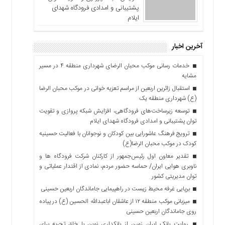
پشتیبانی و امدادی فرودگاه شهدای
ایلام
آخرین اخبار
خدمات رسانی موکب محبان الرضای شهرداری منطقه ۴ در مسیر
مشایه
استقبال زائرین اربعین از مراسم تعزیه خوانی در موکب محبان الرضا
(ع) شهرداری منطقه یک
توسعه زیرساخت‌های فرودگاهی، افزایش شبکه پروازی و تقویت
توان پشتیبانی و امدادی فرودگاه شهدای ایلام
ترویج فرهنگ عاشورایی بین کودکان و نوجوانان با فعالیت حسینیه
کودک در موکب محبان الرضا(ع)
تقدیر معاون اول رئیس‌جمهور از کارکنان شرکت فرودگاه ها و
ناوبری هوایی ایران/ حماسه حضور مردم، نمادی از اقتدار عملیاتی و
توان مدیریتی کشور
برپایی غرفه محیط زیست در راهپیمایی جاماندگان اربعین حسینی
میزبانی موکب منطقه ۱۲ از عاشقان اباعبدالله الحسین (ع) در پیاده
روی جاماندگان اربعین حسینی
روایت بانک ایران زمین از بانکداری نوین با خلق تجربه برای