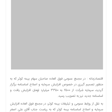
اقتصادی
اجتماعی
فرهنگ
و
هنر
بورس
بانک
و
بیمه
صنعت
و
معدن
نفت
اقتصادزمانه : در مجمع عمومی فوق العاده صاحبان سهام بیمه کوثر که به
و
منظور تصمیم گیری در خصوص افزایش سرمایه و اصلاح اساسنامه برگزار
انرژی
گردید، سرمایه شرکت از ۲۵۰۰ به ۳۳۵۰ میلیارد تومان افزایش یافت و
فناوری
اساسنامه جدید نیز به تصویب رسید.
منظقه
به نقل از روابط عمومی و تبلیغات بیمه کوثر، در مجمع فوق العاده افزایش
آزاد
سرمایه و اصلاح اساسنامه بیمه کوثر که به ریاست جناب آقای علی اصغر