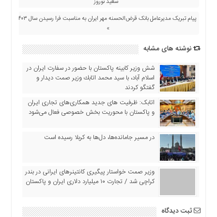
سعید نوروز
اقتصادی
پیام تبریک مدیرعامل بانک قرض‌الحسنه مهر ایران به مناسبت فرا رسیدن سال ۱۴۰۳
فرهنگ
»
و
هنر
نوشته های مشابه
بین
الملل
شش وزیر کابینه پاکستان با حضور در سفارت ایران در
اسلام آباد، با سيد محمد اتابك وزير صمت ديدار و
یادداشت
گفتگو كردند
چند
اتابک: ظرفیت های جدید همکاری‌های تجاری ایران
رسانه
و پاکستان با محوریت بخش خصوصی فعال می‌شود
یادداشت
در مسیر جا‌مانده‌ها، دل‌ها به کربلا رسیده است
وزیر صمت خواستار پیگیری کانتینرهای ایرانی در بندر
کراچی شد / تجارت ۱۰ میلیارد دلاری ایران و پاکستان
ثبت دیدگاه