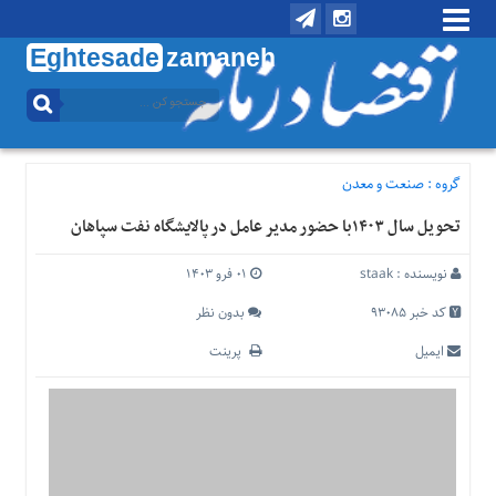
Eghtesade
zamaneh
منوی
بالا
تماس
با
گروه :
صنعت و معدن
ما
تحویل سال ۱۴۰۳با حضور مدیر عامل در پالایشگاه نفت سپاهان
درباره
ما
نویسنده :
staak
۰۱ فرو ۱۴۰۳
منوی
اصلی
کد خبر 93085
بدون نظر
خانه
ایمیل
پرینت
اقتصادی
اجتماعی
بین
الملل