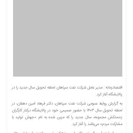
اقتصادی
اجتماعی
فرهنگ
و
هنر
بورس
بانک
و
بیمه
صنعت
و
معدن
اقتصادزمانه : مدیر عامل شرکت نفت سپاهان لحظه تحویل سال جدید را در
نفت
پالایشگاه آغاز کرد.
و
به گزارش روابط عمومی شرکت نفت سپاهان، دکتر فرهاد امین دهقان، در
انرژی
لحظه تحویل سال ۱۴۰۳ با حضور صمیمی خود در پالایشگاه درکنار کارگران
فناوری
زحمتکش مجموعه، سال جدید را که مزین شده به نام «جهش تولید با
منظقه
مشارکت مردم» می‌باشد را آغاز کرد.
آزاد