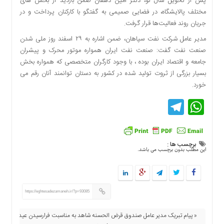
پس از تحویل سال نو، دکتر امین دهقان ضمن بازدید از بخش های
دسترسی
مختلف پالایشگاه، در فضایی صمیمی به گفتگو با کارکنان پرداخت و در
سریع
جریان روند فعالیت‌ها قرار گرفت.
تماس
مدیر عامل شرکت نفت سپاهان، ضمن اشاره به ۲۹ اسفند روز ملی شدن
با
صنعت نفت گفت: صنعت نفت ایران همواره موتور محرک و پیشران
ما
جامعه و اقتصاد ایران بوده ، با وجود کارگران متخصصی که همواره بخش
درباره
بسیار بزرگی از ثروت تولید شده در کشور به دستان توانمند آنان رقم می
ما
خورد.
کتاب
Telegram
WhatsApp
پلیس،امنیت
و
جامعه
گرایی
برچسب ها :
به
این مطلب بدون برچسب می باشد.
چاپ
رسید
اخبار
https://eghtesadezamaneh.ir/?p=93085
سایت
اجتماعی
« پیام تبریک مدیر عامل صندوق قرض الحسنه شاهد به مناسبت فرارسیدن عید