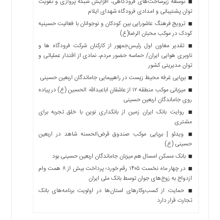
توسعه زیرساخت‌های فرودگاهی، افزایش شبکه پروازی و تقویت
توان پشتیبانی و امدادی فرودگاه شهدای ایلام
ترویج فرهنگ عاشورایی بین کودکان و نوجوانان با فعالیت حسینیه
کودک در موکب محبان الرضا(ع)
تقدیر معاون اول رئیس‌جمهور از کارکنان شرکت فرودگاه ها و
ناوبری هوایی ایران/ حماسه حضور مردم، نمادی از اقتدار عملیاتی و
توان مدیریتی کشور
برپایی غرفه محیط زیست در راهپیمایی جاماندگان اربعین حسینی
میزبانی موکب منطقه ۱۲ از عاشقان اباعبدالله الحسین (ع) در پیاده
روی جاماندگان اربعین حسینی
روایت بانک ایران زمین از بانکداری نوین با خلق تجربه برای
مشتری
ویدئو | برپایی موکب صندوق قرض‌الحسنه شاهد در اربعین
حسینی (ع)
بانک مسکن امسال هم میزبان جاماندگان اربعین حسینی بود
در چهار ماه نخست ۱۴۰۵ رقم خورد؛ پرداخت بیش از ۸ همت وام
ازدواج به زوج‌های جوان توسط بانک ملی ایران
حمایت از کسب‌وکارهای استان‌ها در اولویت برنامه‌های بانک
تجارت قرار دارد