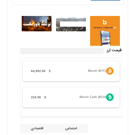
قیمت ارز
Bitcoin (BTC)
64,992.00
$
Bitcoin Cash (BCH)
216.56
$
اجتماعی
اقتصادی