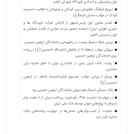
توان پشتیبانی و امدادی فرودگاه شهدای ایلام
ترویج فرهنگ عاشورایی بین کودکان و نوجوانان با فعالیت حسینیه
کودک در موکب محبان الرضا(ع)
تقدیر معاون اول رئیس‌جمهور از کارکنان شرکت فرودگاه ها و
ناوبری هوایی ایران/ حماسه حضور مردم، نمادی از اقتدار عملیاتی و
توان مدیریتی کشور
برپایی غرفه محیط زیست در راهپیمایی جاماندگان اربعین حسینی
میزبانی موکب منطقه ۱۲ از عاشقان اباعبدالله الحسین (ع) در پیاده
روی جاماندگان اربعین حسینی
روایت بانک ایران زمین از بانکداری نوین با خلق تجربه برای
مشتری
ویدئو | برپایی موکب صندوق قرض‌الحسنه شاهد در اربعین
حسینی (ع)
بانک مسکن امسال هم میزبان جاماندگان اربعین حسینی بود
در چهار ماه نخست ۱۴۰۵ رقم خورد؛ پرداخت بیش از ۸ همت وام
ازدواج به زوج‌های جوان توسط بانک ملی ایران
حمایت از کسب‌وکارهای استان‌ها در اولویت برنامه‌های بانک
تجارت قرار دارد