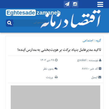
Eghtesade
zamaneh
منوی
بالا
تماس
با
گروه :
اجتماعی
ما
تاکید مدیرعامل بنیاد برکت بر هویت‌بخشی به مدارس آینده!
درباره
ما
نویسنده :
gookel
۲۸ دی ۱۴۰۲
منوی
اصلی
کد خبر 87810
بدون نظر
خانه
ایمیل
پرینت
اقتصادی
اجتماعی
بین
الملل