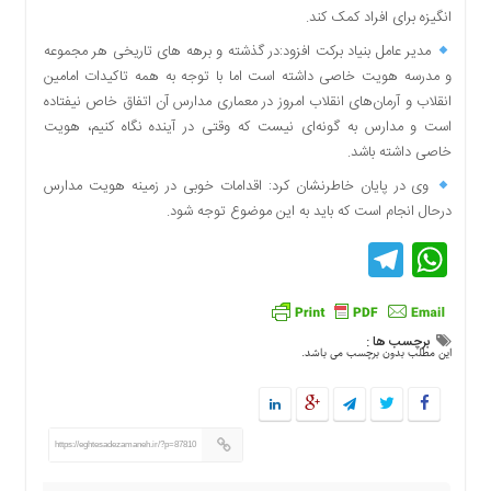
انگیزه برای افراد کمک کند.
دسترسی
سریع
مدیر عامل بنیاد برکت افزود:در گذشته و برهه های تاریخی هر مجموعه
تماس
و مدرسه هویت خاصی داشته است اما با توجه به همه تاکیدات امامین
با
انقلاب و آرمان‌های انقلاب امروز در معماری مدارس آن اتفاق خاص نیفتاده
ما
است و مدارس به گونه‌ای نیست که وقتی در آینده نگاه کنیم، هویت
درباره
خاصی داشته باشد.
ما
وی در پایان خاطرنشان کرد: اقدامات خوبی در زمینه هویت مدارس
کتاب
درحال انجام است که باید به این موضوع توجه شود.
پلیس،امنیت
Telegram
WhatsApp
و
جامعه
گرایی
به
برچسب ها :
چاپ
این مطلب بدون برچسب می باشد.
رسید
اخبار
سایت
https://eghtesadezamaneh.ir/?p=87810
اجتماعی