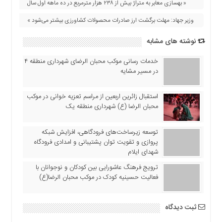
« بهسازی معابر به متراژ بیش از ۲۳۸ هزار مترمربع در ده ماهه اول سال
اقتصادی
فرهنگ
وزیر جهاد: مهلت برگشت ارز صادرات محصولات کشاورزی بیشتر می‌شود »
و
نوشته های مشابه
هنر
بین
خدمات رسانی موکب محبان الرضای شهرداری منطقه ۴
الملل
در مسیر مشایه
یادداشت
استقبال زائرین اربعین از مراسم تعزیه خوانی در موکب
چند
محبان الرضا (ع) شهرداری منطقه یک
رسانه
یادداشت
توسعه زیرساخت‌های فرودگاهی، افزایش شبکه
پروازی و تقویت توان پشتیبانی و امدادی فرودگاه
شهدای ایلام
ترویج فرهنگ عاشورایی بین کودکان و نوجوانان با
فعالیت حسینیه کودک در موکب محبان الرضا(ع)
ثبت دیدگاه