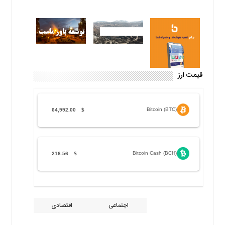
قیمت ارز
Bitcoin (BTC)
64,992.00
$
Bitcoin Cash (BCH)
216.56
$
اجتماعی
اقتصادی