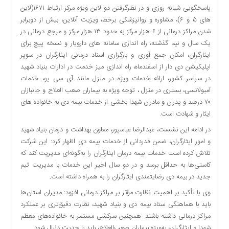
اقتصادی
پاسخگویی شبانه روزی و در نظرگرفتن دو لاین ویژه مرکز ارتباط ۱۶۷۱(لاین
های ۵ و ۶)، مشاوره و روانپزشکی برخط، ویزیت آنلاین، بیش از دوبرابر
فرهنگ
و
شدن مراکز درمانی از ۶ هزار مرکز به حدود ۱۳ هزار مرکز و مرجع درمانی در
هنر
یک سال و نیم گذشته، راه اندازی سامانه های دارویار و نسخه پیچ برای
ایثارگران، امکان جمع آوری و بارگزاری اسناد درمانی ایثارگران در سوپر
بین
اپلیکیشن دی دار از اسفندماه، راه اندازی میز خدمت در ادارات بنیاد شهید
الملل
در سراسر کشور، ارائه خدمات ویژه در منزل مانند آی سی یو، خدمات
یادداشت
آمبولانسی، بستری در منزل ، توجه ویژه به بیماران صعب العلاج و جانبازان
چند
۷۰ درصد و پدران و مادران شهدا بخشی از خدمات بیمه دی به خانواده های
رسانه
ایثار و شهادت است.
یادداشت
در ادامه این نشست، عبدالرضا عباسپور، معاون بهداشت و درمان بنیاد شهید
و امور ایثارگران، ضمن قدردانی از خدمات بیمه دی اظهار کرد: این شرکت
تلاش کرده است خدمات بیمه درمان ایثارگران را به‌گونه‌ای مدیریت کند که
کاستی‌ها به حداقل برسد و در دو سال اخیر این خدمات با مدیریت تیم
جدید در بیمه دی رضایتمندی ایثارگران را به همراه داشته است.
وی با تأکید بر اهمیت نظارت مؤثر بر مراکز درمانی افزود: مدیران استان‌ها
باید با هماهنگی ستاد بیمه دی و بنیاد شهید، نظارت دقیق‌تری بر عملکرد
مراکز درمانی داشته باشند. همچنین سرکشی مستمر به خانواده‌های معظم
شهدا و ایثارگران، به‌ویژه بیماران صعب‌العلاج، باید با جدیت دنبال شود.