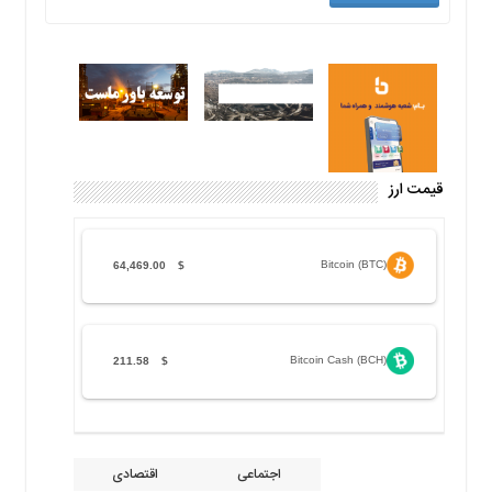
قیمت ارز
Bitcoin (BTC)
64,469.00
$
Bitcoin Cash (BCH)
211.58
$
اجتماعی
اقتصادی