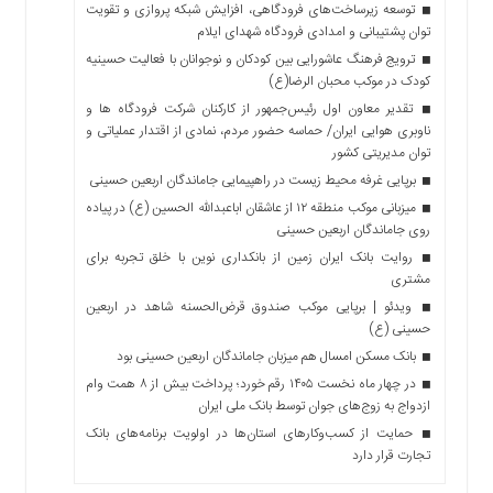
توسعه زیرساخت‌های فرودگاهی، افزایش شبکه پروازی و تقویت
توان پشتیبانی و امدادی فرودگاه شهدای ایلام
ترویج فرهنگ عاشورایی بین کودکان و نوجوانان با فعالیت حسینیه
کودک در موکب محبان الرضا(ع)
تقدیر معاون اول رئیس‌جمهور از کارکنان شرکت فرودگاه ها و
ناوبری هوایی ایران/ حماسه حضور مردم، نمادی از اقتدار عملیاتی و
توان مدیریتی کشور
برپایی غرفه محیط زیست در راهپیمایی جاماندگان اربعین حسینی
میزبانی موکب منطقه ۱۲ از عاشقان اباعبدالله الحسین (ع) در پیاده
روی جاماندگان اربعین حسینی
روایت بانک ایران زمین از بانکداری نوین با خلق تجربه برای
مشتری
ویدئو | برپایی موکب صندوق قرض‌الحسنه شاهد در اربعین
حسینی (ع)
بانک مسکن امسال هم میزبان جاماندگان اربعین حسینی بود
در چهار ماه نخست ۱۴۰۵ رقم خورد؛ پرداخت بیش از ۸ همت وام
ازدواج به زوج‌های جوان توسط بانک ملی ایران
حمایت از کسب‌وکارهای استان‌ها در اولویت برنامه‌های بانک
تجارت قرار دارد