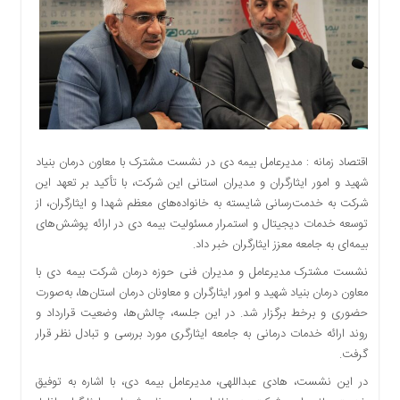
اقتصادی
اجتماعی
فرهنگ
و
هنر
بورس
بانک
اقتصاد زمانه : مدیرعامل بیمه دی در نشست مشترک با معاون درمان بنیاد
و
شهید و امور ایثارگران و مدیران استانی این شرکت، با تأکید بر تعهد این
بیمه
شرکت به خدمت‌رسانی شایسته به خانواده‌های معظم شهدا و ایثارگران، از
صنعت
توسعه خدمات دیجیتال و استمرار مسئولیت بیمه دی در ارائه پوشش‌های
و
بیمه‌ای به جامعه معزز ایثارگران خبر داد.
معدن
نشست مشترک مدیرعامل و مدیران فنی حوزه درمان شرکت بیمه دی با
نفت
معاون درمان بنیاد شهید و امور ایثارگران و معاونان درمان استان‌ها، به‌صورت
و
حضوری و برخط برگزار شد. در این جلسه، چالش‌ها، وضعیت قرارداد و
انرژی
روند ارائه خدمات درمانی به جامعه ایثارگری مورد بررسی و تبادل نظر قرار
فناوری
گرفت.
منظقه
در این نشست، هادی عبداللهی، مدیرعامل بیمه دی، با اشاره به توفیق
آزاد