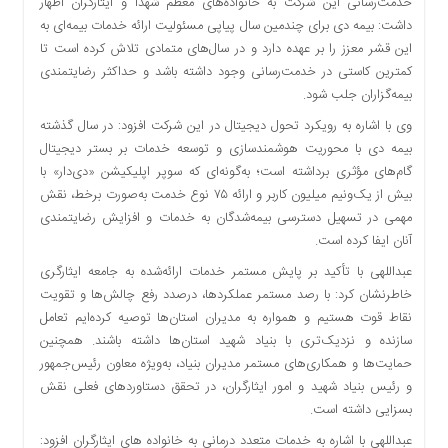
خدمت‌رسانی این شرکت به خانواده‌های معظم شهدا و ایثارگران اظهار
دسترسی
داشت: بیمه دی برای چندمین سال پیاپی مسئولیت ارائه خدمات بیمه‌ای به
سریع
این قشر معزز را بر عهده دارد و در سال‌های متمادی تلاش کرده است تا
تماس
کمترین کاستی در خدمت‌رسانی وجود داشته باشد و حداکثر رضایتمندی
با
بیمه‌گزاران جلب شود.
ما
وی با اشاره به رویکرد تحول دیجیتال در این شرکت افزود: در سال گذشته
درباره
بیمه دی با محوریت هوشمندسازی و توسعه خدمات بر بستر دیجیتال
ما
گام‌های مؤثری برداشته است؛ به‌گونه‌ای که سوپر اپلیکیشن «دی‌دار» با
کتاب
بیش از یک‌ونیم میلیون کاربر و ارائه ۷۵ نوع خدمت به‌صورت برخط، نقش
پلیس،امنیت
مهمی در تسهیل دسترسی بیمه‌شدگان به خدمات و افزایش رضایتمندی
و
آنان ایفا کرده است.
جامعه
عبداللهی با تأکید بر پایش مستمر خدمات ارائه‌شده به جامعه ایثارگری
گرایی
خاطرنشان کرد: با رصد مستمر عملکردها، درصدد رفع چالش‌ها و تقویت
به
نقاط قوت هستیم و همواره به مدیران استان‌ها توصیه کرده‌ایم تعامل
چاپ
سازنده و نزدیک‌تری با بنیاد شهید استان‌ها داشته باشند. همچنین
رسید
حمایت‌ها و همکاری‌های مستمر مدیران بنیاد، به‌ویژه معاون رئیس‌جمهور
اخبار
و رئیس بنیاد شهید و امور ایثارگران، در تحقق دستاوردهای فعلی نقش
سایت
بسزایی داشته است.
اجتماعی
عبداللهی با اشاره به خدمات متعدد درمانی به خانواده های ایثارگران افزود: