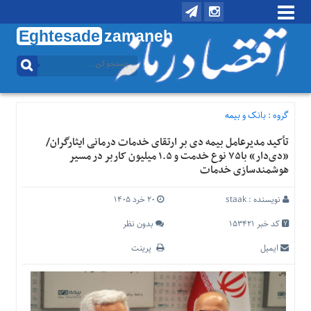
Eghtesade
zamaneh
منوی
بالا
تماس
با
گروه :
بانک و بیمه
ما
تأکید مدیرعامل بیمه دی بر ارتقای خدمات درمانی ایثارگران/
درباره
«دی‌دار» با۷۵ نوع خدمت و ۱.۵ میلیون کاربر در مسیر
ما
هوشمندسازی خدمات
منوی
اصلی
نویسنده :
staak
۲۰ خرد ۱۴۰۵
خانه
کد خبر 153421
بدون نظر
اقتصادی
ایمیل
پرینت
اجتماعی
بین
الملل