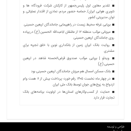
تقدیر معاون اول رئیس‌جمهور از کارکنان شرکت فرودگاه ها و
ناوبری هوایی ایران/ حماسه حضور مردم، نمادی از اقتدار عملیاتی و
توان مدیریتی کشور
برپایی غرفه محیط زیست در راهپیمایی جاماندگان اربعین حسینی
میزبانی موکب منطقه ۱۲ از عاشقان اباعبدالله الحسین (ع) در پیاده
روی جاماندگان اربعین حسینی
روایت بانک ایران زمین از بانکداری نوین با خلق تجربه برای
مشتری
ویدئو | برپایی موکب صندوق قرض‌الحسنه شاهد در اربعین
حسینی (ع)
بانک مسکن امسال هم میزبان جاماندگان اربعین حسینی بود
در چهار ماه نخست ۱۴۰۵ رقم خورد؛ پرداخت بیش از ۸ همت وام
ازدواج به زوج‌های جوان توسط بانک ملی ایران
حمایت از کسب‌وکارهای استان‌ها در اولویت برنامه‌های بانک
تجارت قرار دارد
طراحی و توسعه