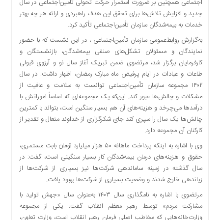
اجتماعی همچنین بر ضرورت استمرار حرکت تحولی تأمین‌اجتماعی در سال
دسترسی
جدید و افزایش تلاش‌ها برای تحقق این هدف راهبردی و ارائه هر چه بهتر
سریع
خدمات به بیمه‌شدگان سازمان تأمین‌اجتماعی تأکید کرد.
تماس
به‌گزارش روابط‌عمومی سازمان تأمین‌اجتماعی ، در این نشست که با حضور
با
نمایندگان و مسئولان تشکل‌های صنفی بیمه‌شدگان، بازنشستگان و
ما
کارفرمایان برگزار شد، مرتضوی ضمن تبریک آغاز سال نو و آرزوی قبولی
درباره
طاعات و عبادات در ایام پرفیض ماه مبارک رمضان، اظهار داشت: در سال
ما
۱۴۰۲ مجموعه سازمان تأمین‌اجتماعی توانست به سلامت و عافیت از
کتاب
مشکلات و چالش‌ها عبور کند. این‌که یک مجموعه‌ای که اساساً اموراتش با
پلیس،امنیت
درآمدها می‌چرخد و هزینه‌های آن هم بسیار سنگین است، بتواند با کمترین
و
چالش‌ها یک سال را سپری کند جای شکرگزاری از خداوند متعال و تقدیر از
جامعه
کارکنان آن مجموعه دارد.
گرایی
وی با اشاره به اینکه پرداخت ماهانه ۵۰ هزار میلیارد تومان بابت مستمری،
به
حقوق و هزینه‌های درمان بیمه‌شدگان کار بسیار سنگینی است، گفت: در
چاپ
رسید
سال گذشته در زمینه ساماندهی شرکت‌ها نیز بسیاری از شرکت‌ها از
زیاندهی خارج شدند و وضعیت بسیاری از شرکت‌ها بهبود یافت.
اخبار
مرتضوی با اشاره به نامگذاری سال ۱۴۰۳ به‌عنوان سال «جهش تولید با
سایت
مشارکت مردم» توسط رهبر معظم انقلاب گفت: یکی از مجموعه
اجتماعی
وزارت‌خانه‌هایی که مخاطب اصلی فرمان رهبر انقلاب است، وزارت تعاون،