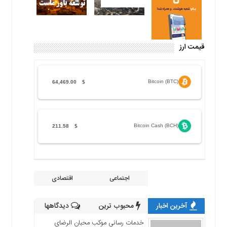
قیمت ارز
Bitcoin (BTC)
64,469.00
$
Bitcoin Cash (BCH)
211.58
$
اجتماعی
اقتصادی
آخرین اخبار
محبوب ترین
دیدگاهها
خدمات رسانی موکب محبان الرضای