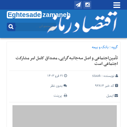
Eghtesade
zamaneh
منوی
بالا
تماس
با
گروه :
بانک و بیمه
ما
تأمین‌اجتماعی و اصل سه‌جانبه‌گرایی، مصداق کامل امر مشارکت
درباره
اجتماعی است
ما
منوی
نویسنده :
staak
۲۱ فرو ۱۴۰۳
اصلی
کد خبر 93814
بدون نظر
خانه
ایمیل
پرینت
اقتصادی
اجتماعی
بین
الملل