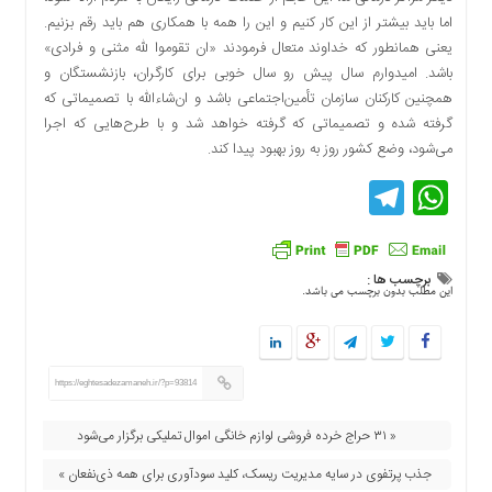
اما باید بیشتر از این کار کنیم و این را همه با همکاری هم باید رقم بزنیم.
یعنی همانطور که خداوند متعال فرمودند «ان تقوموا لله مثنی و فرادی»
باشد. امیدوارم سال پیش رو سال خوبی برای کارگران، بازنشستگان و
همچنین کارکنان سازمان تأمین‌اجتماعی باشد و ان‌شاءالله با تصمیماتی که
گرفته شده و تصمیماتی که گرفته خواهد شد و با طرح‌هایی که اجرا
می‌شود، وضع کشور روز به روز بهبود پیدا کند.
Telegram
WhatsApp
برچسب ها :
این مطلب بدون برچسب می باشد.
https://eghtesadezamaneh.ir/?p=93814
« ۳۱ حراج خرده فروشی لوازم خانگی اموال تملیکی برگزار می‌شود
جذب پرتفوی در سایه مدیریت ریسک، کلید سودآوری برای همه ذی‌نفعان »