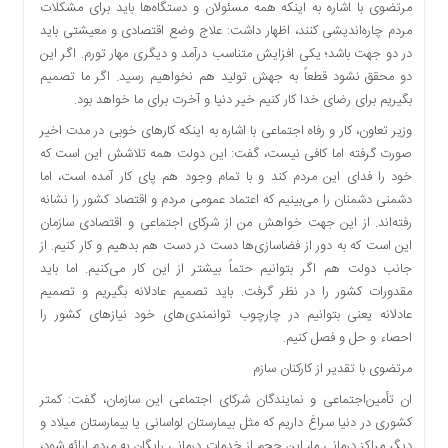
مرتضوی با اشاره به اینکه همه مسئولان و دستگاه‌ها باید برای مشکلات
مردم چاره‌اندیشی کنند، اظهار داشت: علاج وضع اقتصادی و معیشتی باید
در دو جهت باشد؛ یکی افزایش متناسب درآمد و دیگری مهار تورم. اگر این
دو محقق نشود قطعاً به جهش تولید هم نخواهیم رسید. اگر ما تصمیم
بگیریم برای رضای خدا کار کنیم خیر دنیا و آخرت برای ما خواهد بود.
وزیر تعاون، کار و رفاه اجتماعی با اشاره به اینکه کارهای خوبی در مدت اخیر
صورت گرفته اما کافی نیست، گفت: این دولت همه تلاشش این است که
خود را فدای این مردم کند و با تمام وجود هم پای کار آمده است، اما
دشمنی دشمنان را می‌بینیم که اعتماد عمومی مردم و اقتصاد کشور را نشانه
رفته‌اند. از این جهت خواهش من از شرکای اجتماعی و اقتصادی سازمان
این است که به دور از فضاسازی‌ها دست در دست هم بدهیم و کار کنیم. از
جانب دولت هم اگر بتوانیم حتماً بیشتر از این کار می‌کنیم. اما باید
مقدورات کشور را در نظر گرفت. باید تصمیم عادلانه بگیریم و تصمیم
عادلانه یعنی بتوانیم در چارچوب توانمندی‌های خود نیازهای کشور را
احصاء و حل و فصل کنیم.
مرتضوی با تقدیر از کارکنان سازم
ان تأمین‌اجتماعی و نمایندگان شرکای اجتماعی این سازمان، گفت: کمتر
کشوری در دنیا سراغ داریم که مثل بیمارستان لواسانی یا بیمارستان میلاد و
دیگر مراکز درمانی ما، این حجم از خدمات درمانی رایگان به مردم ارائه شود،