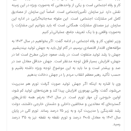
اقتصادی
کار و رفاه اجتماعی است و یکی از واحدهایی که به‌صورت ویژه در این زمینه
فرهنگ
نقش دارد نیز سازمان تأمین‌اجتماعی است. اساساً این سازمان از مصادیق
و
کامل امر مشارکت اجتماعی است. این مقوله سه‌جانبه‌گرایی در اداره این
هنر
سازمان نیز مصداق مشارکت همگانی است که باید بتوانیم این مشارکت را
به‌صورت واقعی و با یک تعریف جامع، عملیاتی‌تر کنیم.
بین
الملل
وزیر تعاون، کار و رفاه اجتماعی در ادامه گفت: اگر بخواهیم در سال ۱۴۰۳ به
یادداشت
مؤلفه‌های اقتدار اقتصادی برسیم، در گام اول باید به جهش تولید بیندیشیم.
جهش با رشد تولید متفاوت است. در رشد، صعود جزئی مطرح است اما در
چند
جهش، افزایش بسیار قابل توجه مدنظر است. جهش حداقل معادل صد در
رسانه
صد و بیشتر است و ما باید به این موضوع توجه ویژه داشته باشیم و
یادداشت
حسب تأکید رهبر معظم انقلاب مردم را در جهش دخالت بدهیم.
وی با اشاره به اینکه اگر جهش تولید صورت گرفت تورم هم مدیریت
می‌شود، گفت: وقتی بهره‌وری افزایش پیدا کند و هزینه‌های تولید کم شود،
اولین خروجی آن مهار تورم است. در سال ۱۴۰۲ به‌رغم همه تلاش‌های
گسترده‌ای که معاندین و مخالفین داخلی و دشمنان خارجی داشتند، دولت
رشد نقدینگی را مدیریت کرد و به زیر ۲۵ درصد رساند. تورم کلی در پایان
سال ۱۴۰۲ به معادل ۴۰٫۵ درصد و تورم نقطه به نقطه نیز به ۳۵ درصد
رسید.