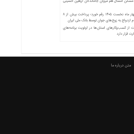
مسکن امسال هم میزبان جاماندگان اربعین حسینی
در چهار ماه نخست ۱۴۰۵ رقم خورد؛ پرداخت بیش از ۸
ازدواج به زوج‌های جوان توسط بانک ملی ایران
از کسب‌وکارهای استان‌ها در اولویت برنامه‌های
رت قرار دارد
متن درباره ما