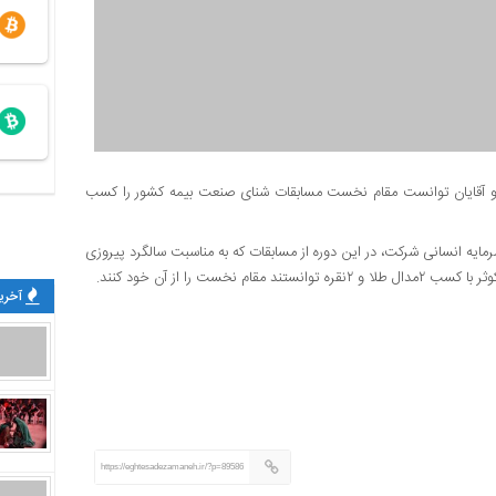
 ۲ مدال طلا و ۲نقره در بخش خانم‌ها و آقایان توانست مقام نخست مسابقات شنای صنعت بیمه کشور را کسب
سرمایه انسانی شرکت، در این دوره از مسابقات که به مناسبت سالگرد پیروزی
ت را از آن خود کنند.
آخرین
https://eghtesadezamaneh.ir/?p=89586