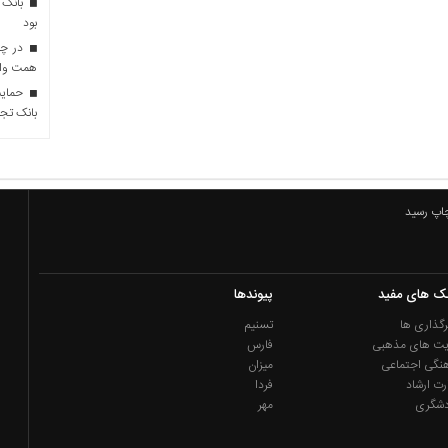
بانک 
بود
همت وام 
حمایت 
بانک تجا
چاپ رسید
نک های مفید
پیوندها
گذاری ها
تسنیم
یت های مذهبی
فارس
نگی اجتماعی
میزان
رت ارشاد
فردا
دشگری
مهر