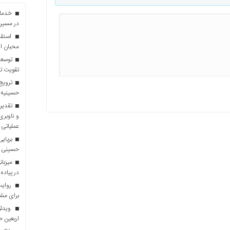
در مسیر 
استقبا
محبان ا
توسعه
تقویت تو
ترویج 
حسینیه 
تقدیر 
و ناوبری
عملیاتی 
برپایی
حسینی
در پیاده
روایت 
برای مش
ویدئو
اربعین 