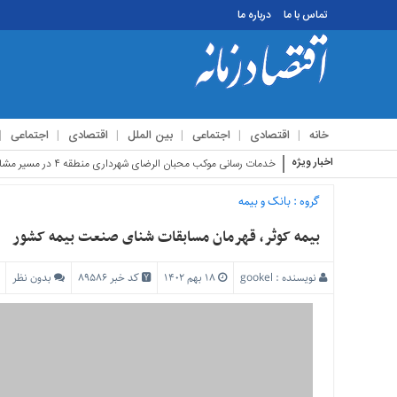
تماس با ما
درباره ما
منوی
بالا
تماس
خانه
اقتصادی
اجتماعی
بین الملل
اقتصادی
اجتماعی
با
ما
اخبار ویژه
استقبال زائری
درباره
ما
گروه :
بانک و بیمه
منوی
بیمه کوثر، قهرمان مسابقات شنای صنعت بیمه کشور
اصلی
خانه
نویسنده :
gookel
۱۸ بهم ۱۴۰۲
کد خبر 89586
بدون نظر
اقتصادی
اجتماعی
بین
الملل