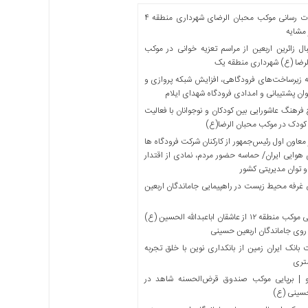
خدمات رسانی موکب محبان الرضای شهرداری منطقه ۴
مشایه
ل زائرین اربعین از مراسم تعزیه خوانی در موکب
لرضا (ع) شهرداری منطقه یک
 زیرساخت‌های فرودگاهی، افزایش شبکه پروازی و
ان پشتیبانی و امدادی فرودگاه شهدای ایلام
فرهنگ عاشورایی بین کودکان و نوجوانان با فعالیت
کودک در موکب محبان الرضا(ع)
معاون اول رئیس‌جمهور از کارکنان شرکت فرودگاه ها
 هوایی ایران/ حماسه حضور مردم، نمادی از اقتدار
و توان مدیریتی کشور
 غرفه محیط زیست در راهپیمایی جاماندگان اربعین
میزبانی موکب منطقه ۱۲ از عاشقان اباعبدالله الحسین (ع)
 روی جاماندگان اربعین حسینی
بانک ایران زمین از بانکداری نوین با خلق تجربه
تری
 | برپایی موکب صندوق قرض‌الحسنه شاهد در
حسینی (ع)