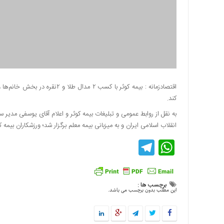
دسترسی
سریع
تماس
با
ما
درباره
ما
اقتصادزمانه : بیمه کوثر با کسب
کند.
کتاب
پلیس،امنیت
به نقل از روابط عمومی و تبلیغات بیمه کوثر و اعلام آقای یوسفی مدیر 
و
انقلاب اسلامی ایران و به میزبانی بیمه معلم برگزار شد؛ ورزشکاران بیمه کوثر با کسب ۲مدال طلا و ۲نقره توانستند مقام نخس
جامعه
Telegram
WhatsApp
گرایی
به
چاپ
رسید
برچسب ها :
این مطلب بدون برچسب می باشد.
اخبار
سایت
اجتماعی