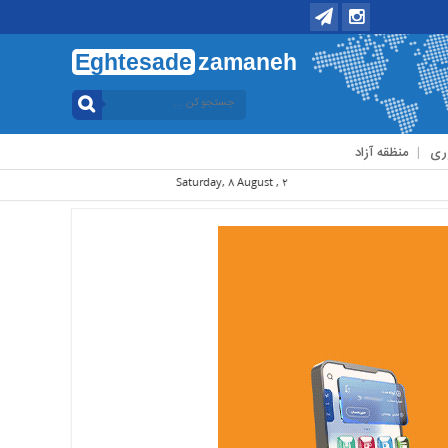
Eghtesade
zamaneh
ری
منظقه آزاد