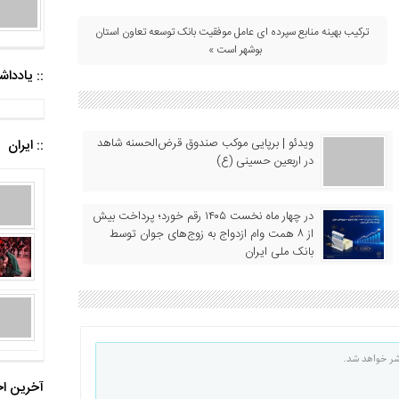
ترکیب بهینه منابع سپرده ای عامل موفقیت بانک توسعه تعاون استان
بوشهر است »
:: یادد
ویدئو | برپایی موکب صندوق قرض‌الحسنه شاهد
:: ایران
در اربعین حسینی (ع)
در چهار ماه نخست ۱۴۰۵ رقم خورد؛ پرداخت بیش
از ۸ همت وام ازدواج به زوج‌های جوان توسط
بانک ملی ایران
شر خواهد شد.
آخرین اخ