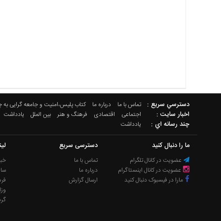
دسترسي سريع :
تماس با ما
درباره ما
کتاب پلیس،امنیت و جامعه گرایی به 
اخبار سایت :
اجتماعی
اقتصادی
فرهنگ و هنر
بین الملل
یادداشت
چند رسانه اي :
یادداشت
ما را دنبال کنید
دسترسی سریع
لی
عضویت در کانال تلگرام
تماس با ما
خبر
عضویت در کانال اینستاگرام
درباره ما
سا
مارا در فیسبوک دنبال کنید
ارسال گزارش
فره
وزا
گر