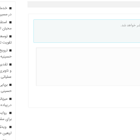
در مسیر 
استقبا
شر خواهد شد.
محبان ا
توسعه
تقویت تو
ترویج 
حسینیه 
تقدیر 
و ناوبری
عملیاتی 
برپایی
حسینی
در پیاده
روایت 
برای مش
ویدئو
اربعین 