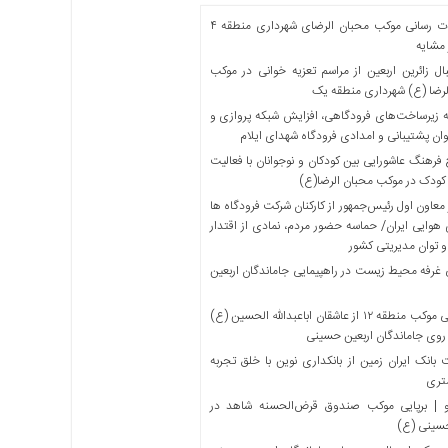
خدمات رسانی موکب محبان الرضای شهرداری منطقه ۴
مشایه
ل زائرین اربعین از مراسم تعزیه خوانی در موکب
لرضا (ع) شهرداری منطقه یک
 زیرساخت‌های فرودگاهی، افزایش شبکه پروازی و
ان پشتیبانی و امدادی فرودگاه شهدای ایلام
فرهنگ عاشورایی بین کودکان و نوجوانان با فعالیت
کودک در موکب محبان الرضا(ع)
معاون اول رئیس‌جمهور از کارکنان شرکت فرودگاه ها
 هوایی ایران/ حماسه حضور مردم، نمادی از اقتدار
و توان مدیریتی کشور
 غرفه محیط زیست در راهپیمایی جاماندگان اربعین
میزبانی موکب منطقه ۱۲ از عاشقان اباعبدالله الحسین (ع)
 روی جاماندگان اربعین حسینی
بانک ایران زمین از بانکداری نوین با خلق تجربه
تری
 | برپایی موکب صندوق قرض‌الحسنه شاهد در
حسینی (ع)