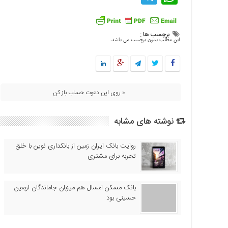
اقتصادی
فرهنگ
برچسب ها :
و
این مطلب بدون برچسب می باشد.
هنر
بین
الملل
یادداشت
« روی این دعوت حساب باز کن
چند
رسانه
نوشته های مشابه
یادداشت
روایت بانک ایران زمین از بانکداری نوین با خلق
تجربه برای مشتری
بانک مسکن امسال هم میزبان جاماندگان اربعین
حسینی بود