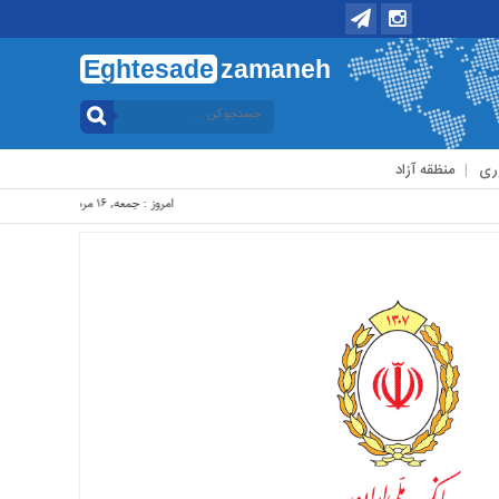
Eghtesade
zamaneh
ری
منظقه آزاد
امروز : جمعه, ۱۶ مرداد , ۱۴۰۵ .::. برابر با : Friday, 7 August , 2026