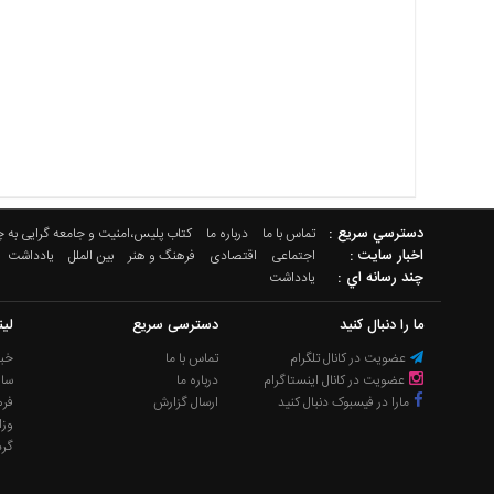
دسترسي سريع :
تماس با ما
درباره ما
کتاب پلیس،امنیت و جامعه گرایی به 
اخبار سایت :
اجتماعی
اقتصادی
فرهنگ و هنر
بین الملل
یادداشت
چند رسانه اي :
یادداشت
ما را دنبال کنید
دسترسی سریع
لی
عضویت در کانال تلگرام
تماس با ما
خبر
عضویت در کانال اینستاگرام
درباره ما
سا
مارا در فیسبوک دنبال کنید
ارسال گزارش
فره
وزا
گر