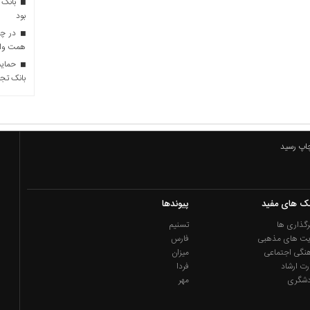
بانک 
بود
همت وام 
حمایت 
بانک تجا
چاپ رسید
نک های مفید
پیوندها
گذاری ها
تسنیم
یت های مذهبی
فارس
نگی اجتماعی
میزان
رت ارشاد
فردا
دشگری
مهر