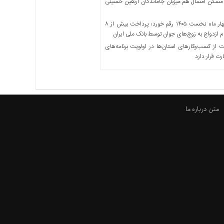
مسکن امسال هم میزبان جاماندگان اربعین حسینی
در چهار ماه نخست ۱۴۰۵ رقم خورد؛ پرداخت بیش از ۸
ازدواج به زوج‌های جوان توسط بانک ملی ایران
از کسب‌وکارهای استان‌ها در اولویت برنامه‌های
رت قرار دارد
متن درباره ما