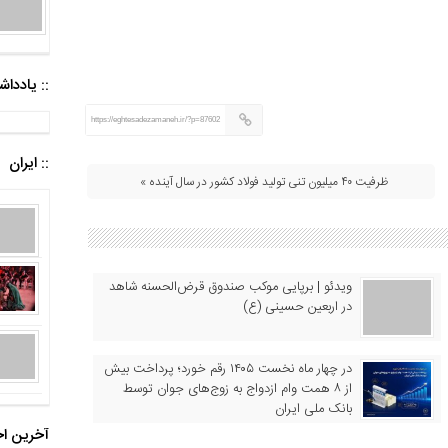
:: یادد
https://eghtesadezamaneh.ir/?p=87602
:: ایران
ظرفیت ۴۰ میلیون تنی تولید فولاد کشور در سال آینده »
ویدئو | برپایی موکب صندوق قرض‌الحسنه شاهد
در اربعین حسینی (ع)
در چهار ماه نخست ۱۴۰۵ رقم خورد؛ پرداخت بیش
از ۸ همت وام ازدواج به زوج‌های جوان توسط
بانک ملی ایران
آخرین اخ