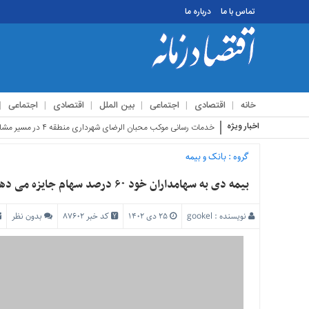
تماس با ما
درباره ما
منوی
بالا
تماس
خانه
اقتصادی
اجتماعی
بین الملل
اقتصادی
اجتماعی
با
ما
اخبار ویژه
استقبا
درباره
ما
گروه :
بانک و بیمه
منوی
بیمه دی به سهامداران خود ۶۰ درصد سهام جایزه می دهد
اصلی
خانه
نویسنده :
gookel
۲۵ دی ۱۴۰۲
کد خبر 87602
بدون نظر
اقتصادی
اجتماعی
بین
الملل