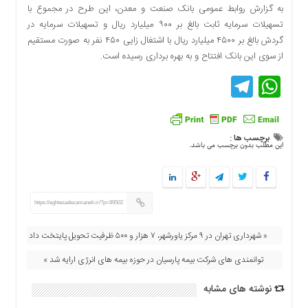
به گزارش روابط عمومی بانک صنعت و معدن، این طرح در مجموع با
دسترسی
تسهیلات سرمایه ثابت بالغ بر ۹۰۰ میلیارد ریال و تسهیلات سرمایه در
سریع
گردش بالغ بر ۴۵۰۰ میلیارد ریال با اشتغال زایی ۴۵۰ نفر به صورت مستقیم
تماس
از سوی این بانک افتتاح و به بهره برداری رسیده است.
با
ما
Telegram
WhatsApp
درباره
ما
کتاب
برچسب ها :
پلیس،امنیت
این مطلب بدون برچسب می باشد.
و
جامعه
گرایی
به
https://eghtesadezamaneh.ir/?p=89502
چاپ
رسید
« شهرداری تهران در ۹ مرکز یاورشهر، ۷ هزار و ۵۰۰ ظرفیت تحویل پایتخت داد
اخبار
توانمندی های شرکت بیمه پارسیان در حوزه بیمه های انرژی ارایه شد »
سایت
نوشته های مشابه
اجتماعی