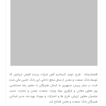
اقتصادی
اجتماعی
فرهنگ
و
هنر
بورس
بانک
و
بیمه
صنعت
و
معدن
نفت
اقتصادزمانه : طرح تولید کنسانتره آهن شرکت پدیده کاوش ایرانیان که
و
توسط بانک صنعت و معدن از محل منابع داخلی این بانک تامین مالی شده
انرژی
است در سفر رییس جمهوری به استان هرمزگان با حضور رضا محتشمی
فناوری
پور معاون معادن و فرآوری مواد وزارت صنعت، معدن و تجارت، حمید
عباسیان معاون ارزیابی طرح ها و اعتبارات و مهرداد بهره مند مدیر استانی
منظقه
هرمزگان بانک صنعت و معدن افتتاح شد.
آزاد