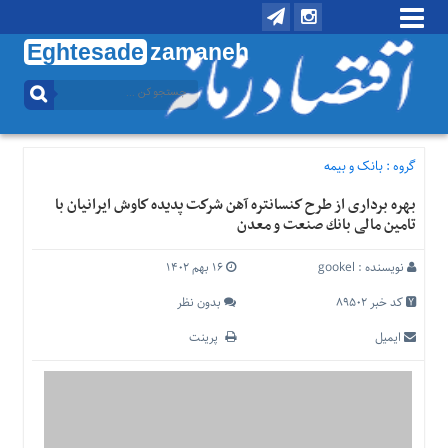
Eghtesade
zamaneh
منوی
بالا
تماس
با
گروه :
بانک و بیمه
ما
بهره برداری از طرح كنسانتره آهن شركت پدیده كاوش ایرانیان با
درباره
تامین مالی بانك صنعت و معدن
ما
منوی
نویسنده :
gookel
۱۶ بهم ۱۴۰۲
اصلی
کد خبر 89502
بدون نظر
خانه
ایمیل
پرینت
اقتصادی
اجتماعی
بین
الملل