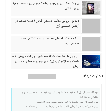
اقتصادی
روایت بانک ایران زمین از بانکداری نوین با خلق تجربه
برای مشتری
فرهنگ
و
هنر
ویدئو | برپایی موکب صندوق قرض‌الحسنه شاهد در
اربعین حسینی (ع)
بین
الملل
بانک مسکن امسال هم میزبان جاماندگان اربعین
یادداشت
حسینی بود
چند
رسانه
در چهار ماه نخست ۱۴۰۵ رقم خورد؛ پرداخت بیش از ۸
همت وام ازدواج به زوج‌های جوان توسط بانک ملی
یادداشت
ایران
ثبت دیدگاه
دیدگاه های ارسال شده توسط شما، پس از تایید توسط تیم مدیریت در وب
منتشر خواهد شد.
پیام هایی که حاوی تهمت یا افترا باشد منتشر نخواهد شد.
پیام هایی که به غیر از زبان فارسی یا غیر مرتبط باشد منتشر نخواهد شد.